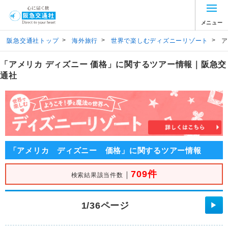
メニュー
>
>
>
阪急交通社トップ
海外旅行
世界で楽しむディズニーリゾート
ア
「アメリカ ディズニー 価格」に関するツアー情報｜阪急交
通社
「アメリカ ディズニー 価格」に関するツアー情報
709件
｜
検索結果該当件数
1/36ページ
▶