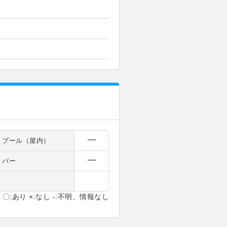
プール（屋内）
バー
〇:あり ×:なし -:不明、情報なし