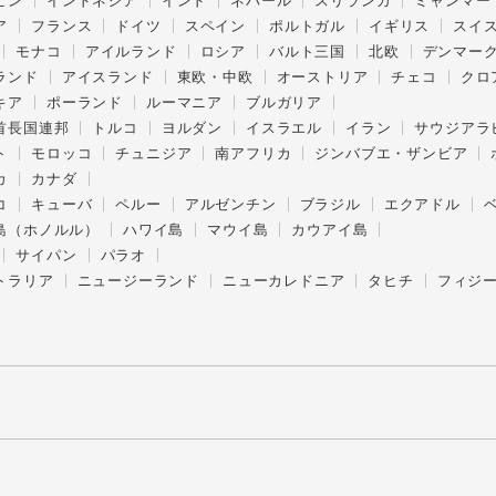
ピン
インドネシア
インド
ネパール
スリランカ
ミャンマー
ア
フランス
ドイツ
スペイン
ポルトガル
イギリス
スイ
モナコ
アイルランド
ロシア
バルト三国
北欧
デンマー
ランド
アイスランド
東欧・中欧
オーストリア
チェコ
クロ
キア
ポーランド
ルーマニア
ブルガリア
首長国連邦
トルコ
ヨルダン
イスラエル
イラン
サウジアラ
ト
モロッコ
チュニジア
南アフリカ
ジンバブエ・ザンビア
カ
カナダ
コ
キューバ
ペルー
アルゼンチン
ブラジル
エクアドル
島（ホノルル）
ハワイ島
マウイ島
カウアイ島
サイパン
パラオ
トラリア
ニュージーランド
ニューカレドニア
タヒチ
フィジ