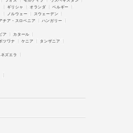
ラオス
モルディブ
ウズベキスタン
ス
ギリシャ
オランダ
ベルギー
ク
ノルウェー
スウェーデン
アチア・スロベニア
ハンガリー
ビア
カタール
ボツワナ
ケニア
タンザニア
ベネズエラ
ー