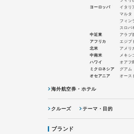
フィリ
ヨーロッパ
イタリ
マルタ
フィン
スロバ
中近東
アラブ
アフリカ
エジプ
北米
アメリ
中南米
メキシ
ハワイ
オアフ
ミクロネシア
グアム
オセアニア
オース
海外航空券・ホテル
クルーズ
テーマ・目的
ブランド