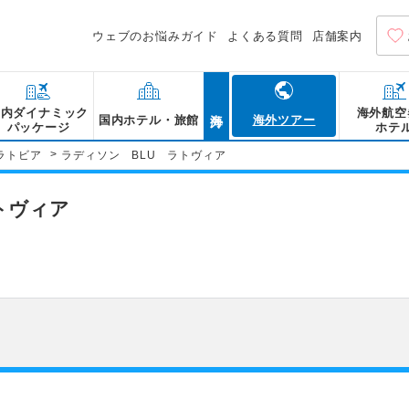
ウェブのお悩みガイド
よくある質問
店舗案内
海外
国内ダイナミック
海外航空
国内ホテル・旅館
海外ツアー
パッケージ
ホテ
>
ラトビア
ラディソン BLU ラトヴィア
トヴィア