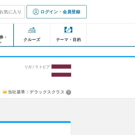
お気に入り
ログイン・会員登録
券・
クルーズ
テーマ・目的
ル
リガ / ラトビア
当社基準：デラックスクラス
?