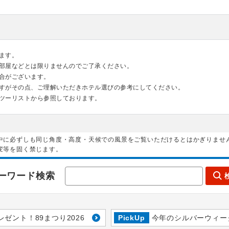
ます。
部屋などとは限りませんのでご了承ください。
合がございます。
すがその点、ご理解いただきホテル選びの参考にしてください。
ツーリストから参照しております。
中に必ずしも同じ角度・高度・天候での風景をご覧いただけるとはかぎりませ
変等を固く禁じます。
ーワード検索
レゼント！89まつり2026
PickUp
今年のシルバーウィー