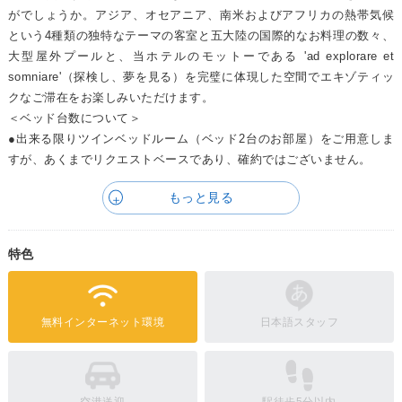
がでしょうか。アジア、オセアニア、南米およびアフリカの熱帯気候
という4種類の独特なテーマの客室と五大陸の国際的なお料理の数々、
大型屋外プールと、当ホテルのモットーである 'ad explorare et
somniare'（探検し、夢を見る）を完璧に体現した空間でエキゾティッ
クなご滞在をお楽しみいただけます。
＜ベッド台数について＞
●出来る限りツインベッドルーム（ベッド2台のお部屋）をご用意しま
すが、あくまでリクエストベースであり、確約ではございません。
もっと見る
特色
無料インターネット環境
日本語スタッフ
空港送迎
駅徒歩5分以内