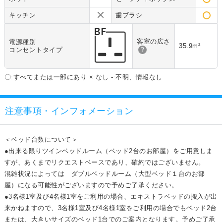
キッチン
歯ブラシ
客室の広さ
電源種別
35.9m²
コンセントタイプ
?
〇:すべてまたは一部にあり ×:なし -:不明、情報なし
注意事項・インフォメーション
＜ベッド台数について＞
●出来る限りツインベッドルーム（ベッド2台のお部屋）をご用意しま
すが、あくまでリクエストベースであり、確約ではございません。
混雑状況によっては ダブルベッドルーム（大型ベッド１台のお部
屋）になる可能性がございますので予めご了承ください。
●3名様1室及び4名様1室をご利用の場合、エキストラベッドの搬入が出
来かねますので、3名様1室及び4名様1室をご利用の場合でもベッド2台
または、大きいサイズのベッド1台でのご案内となります。予めご了承