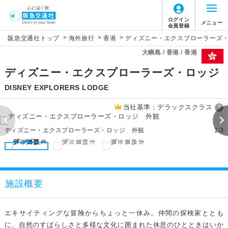
ログイン
メニュー
会員登録
>
>
>
阪急交通社トップ
海外旅行
香港
ディズニー・エクスプローラーズ
大嶼島 / 香港 / 香港
ディズニー・エクスプローラーズ・ロッジ
DISNEY EXPLORERS LODGE
当社基準：デラックスクラス
?
ディズニー・エクスプローラーズ・ロッジ 外観
1
/
3
施設概要
エキサイティングな冒険からちょっと一休み。仲間の探検家ととも
に、自然のすばらしさと多様な文化に囲まれた休息のひとときはいか