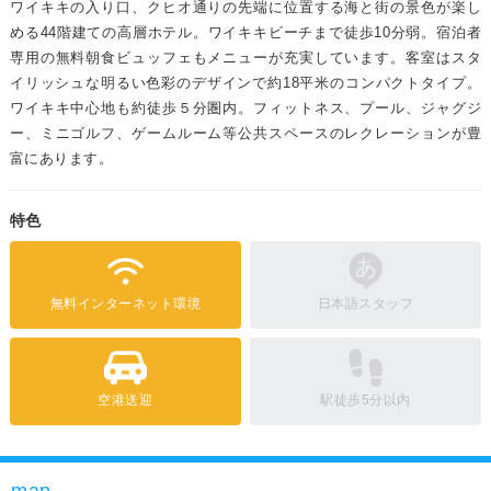
ワイキキの入り口、クヒオ通りの先端に位置する海と街の景色が楽し
める44階建ての高層ホテル。ワイキキビーチまで徒歩10分弱。宿泊者
専用の無料朝食ビュッフェもメニューが充実しています。客室はスタ
イリッシュな明るい色彩のデザインで約18平米のコンパクトタイプ。
ワイキキ中心地も約徒歩５分圏内。フィットネス、プール、ジャグジ
ー、ミニゴルフ、ゲームルーム等公共スペースのレクレーションが豊
富にあります。
特色
無料インターネット環境
日本語スタッフ
空港送迎
駅徒歩5分以内