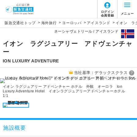
ログイン
メニュー
会員登録
>
>
>
>
阪急交通社トップ
海外旅行
ヨーロッパ
アイスランド
イオン ラ
ネーシャヴェトリール / アイスランド
イオン ラグジュアリー アドヴェンチャ
ー
ION LUXURY ADVENTURE
当社基準：デラックスクラス
?
イオン ラグジュアリー アドベンチャー ホテル 外観 オーロラ Ion
Luxury Adventure Hotel イオンラグジュアリーアドベンチャーホテル
1
/
1
施設概要