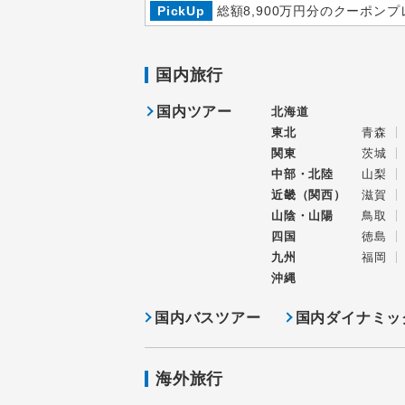
PickUp
総額8,900万円分のクーポンプ
国内旅行
国内ツアー
北海道
東北
青森
関東
茨城
中部・北陸
山梨
近畿（関西）
滋賀
山陰・山陽
鳥取
四国
徳島
九州
福岡
沖縄
国内バスツアー
国内ダイナミッ
海外旅行