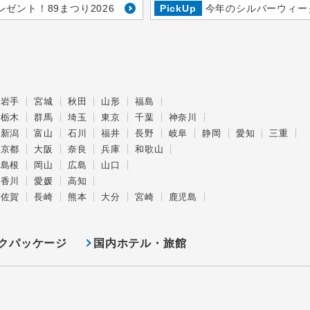
レゼント！89まつり2026
PickUp
今年のシルバーウィー
岩手
宮城
秋田
山形
福島
栃木
群馬
埼玉
東京
千葉
神奈川
新潟
富山
石川
福井
長野
岐阜
静岡
愛知
三重
京都
大阪
奈良
兵庫
和歌山
島根
岡山
広島
山口
香川
愛媛
高知
佐賀
長崎
熊本
大分
宮崎
鹿児島
クパッケージ
国内ホテル・旅館