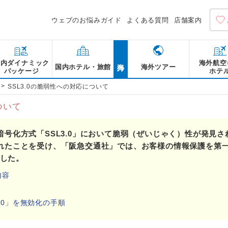
ウェブのお悩みガイド
よくある質問
店舗案内
海外
国内ダイナミック
海外航空
国内ホテル・旅館
海外ツアー
パッケージ
ホテ
>
SSL3.0の脆弱性への対応について
ついて
号化方式「SSL3.0」において脆弱（ぜいじゃく）性が発見
れたことを受け、「阪急交通社」では、お客様の情報保護を第
ました。
内容
3.0」を無効化の手順