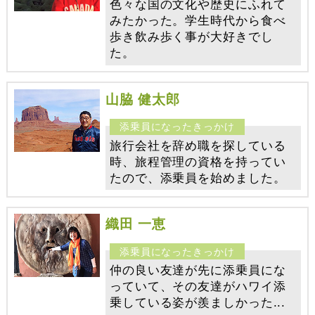
色々な国の文化や歴史にふれて
みたかった。学生時代から食べ
歩き飲み歩く事が大好きでし
た。
山脇 健太郎
旅行会社を辞め職を探している
時、旅程管理の資格を持ってい
たので、添乗員を始めました。
織田 一恵
仲の良い友達が先に添乗員にな
っていて、その友達がハワイ添
乗している姿が羨ましかった...