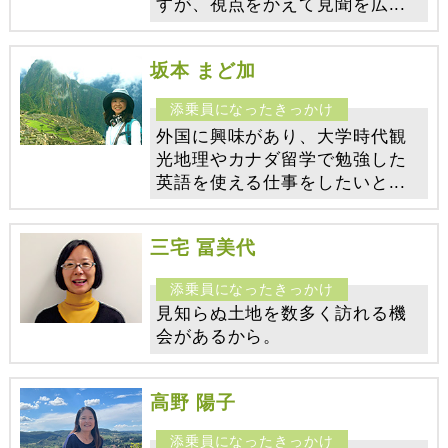
すが、視点をかえて見聞を広...
坂本 まど加
外国に興味があり、大学時代観
光地理やカナダ留学で勉強した
英語を使える仕事をしたいと...
三宅 冨美代
見知らぬ土地を数多く訪れる機
会があるから。
高野 陽子