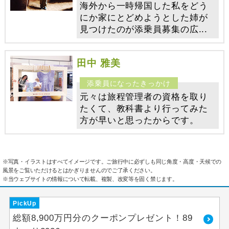
海外から一時帰国した私をどう
にか家にとどめようとした姉が
見つけたのが添乗員募集の広...
田中 雅美
元々は旅程管理者の資格を取り
たくて、教科書より行ってみた
方が早いと思ったからです。
※写真・イラストはすべてイメージです。ご旅行中に必ずしも同じ角度・高度・天候での
風景をご覧いただけるとはかぎりませんのでご了承ください。
※当ウェブサイトの情報について転載、複製、改変等を固く禁じます。
PickUp
総額8,900万円分のクーポンプレゼント！89