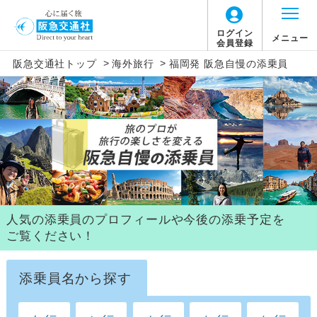
ログイン
メニュー
会員登録
>
>
阪急交通社トップ
海外旅行
福岡発 阪急自慢の添乗員
人気の添乗員のプロフィールや今後の添乗予定を
ご覧ください！
添乗員名から探す