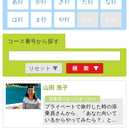
あ行
か行
さ行
た行
な行
は行
ま行
や行
ら行
わ行
コース番号から探す
山田 浩子
プライベートで旅行した時の添
乗員さんから、「あなた向いて
いるからやってみたら？」と...