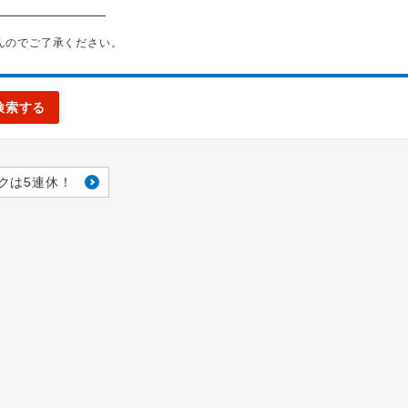
んのでご了承ください。
検索する
クは5連休！