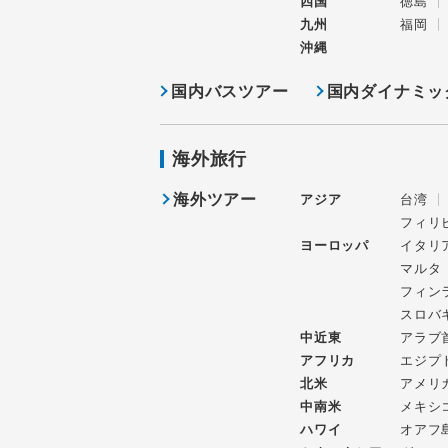
四国
徳島
九州
福岡
沖縄
国内バスツアー
国内ダイナミッ
海外旅行
海外ツアー
アジア
台湾
フィリ
ヨーロッパ
イタリ
マルタ
フィン
スロバ
中近東
アラブ
アフリカ
エジプ
北米
アメリ
中南米
メキシ
ハワイ
オアフ