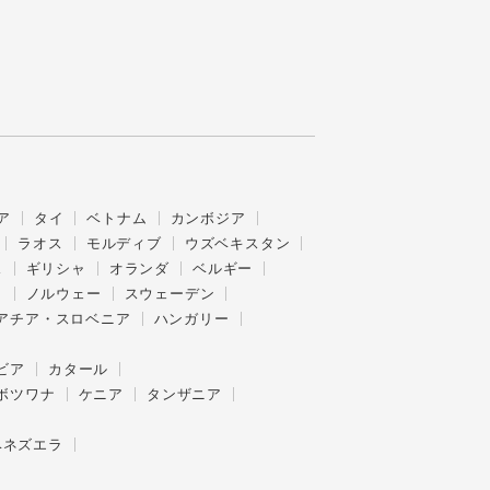
ア
タイ
ベトナム
カンボジア
ラオス
モルディブ
ウズベキスタン
ス
ギリシャ
オランダ
ベルギー
ク
ノルウェー
スウェーデン
アチア・スロベニア
ハンガリー
ビア
カタール
ボツワナ
ケニア
タンザニア
ベネズエラ