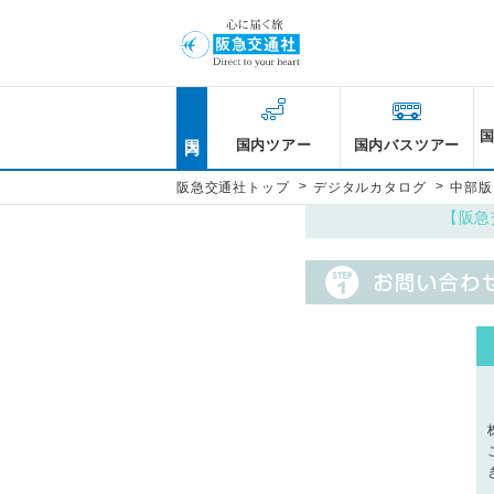
国内
国内ツアー
国内バスツアー
>
>
阪急交通社トップ
デジタルカタログ
中部版
【阪急