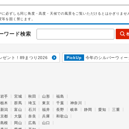
中に必ずしも同じ角度・高度・天候での風景をご覧いただけるとはかぎりませ
変等を固く禁じます。
ーワード検索
レゼント！89まつり2026
PickUp
今年のシルバーウィー
岩手
宮城
秋田
山形
福島
栃木
群馬
埼玉
東京
千葉
神奈川
新潟
富山
石川
福井
長野
岐阜
静岡
愛知
三重
京都
大阪
奈良
兵庫
和歌山
島根
岡山
広島
山口