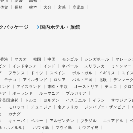
香川
愛媛
高知
佐賀
長崎
熊本
大分
宮崎
鹿児島
クパッケージ
国内ホテル・旅館
香港
マカオ
韓国
中国
モンゴル
シンガポール
マレーシ
ピン
インドネシア
インド
ネパール
スリランカ
ミャンマー
ア
フランス
ドイツ
スペイン
ポルトガル
イギリス
スイ
モナコ
アイルランド
ロシア
バルト三国
北欧
デンマー
ランド
アイスランド
東欧・中欧
オーストリア
チェコ
クロ
キア
ポーランド
ルーマニア
ブルガリア
首長国連邦
トルコ
ヨルダン
イスラエル
イラン
サウジアラ
ト
モロッコ
チュニジア
南アフリカ
ジンバブエ・ザンビア
カ
カナダ
コ
キューバ
ペルー
アルゼンチン
ブラジル
エクアドル
島（ホノルル）
ハワイ島
マウイ島
カウアイ島