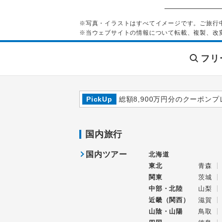
※写真・イラストはすべてイメージです。ご旅行
※当ウェブサイトの情報について転載、複製、改
フリ
PickUp
総額8,900万円分のクーポンプ
国内旅行
国内ツアー
北海道
東北
青森
関東
茨城
中部・北陸
山梨
近畿（関西）
滋賀
山陰・山陽
鳥取