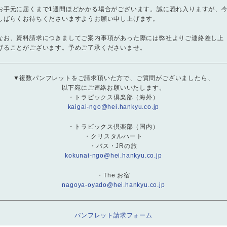
お手元に届くまで1週間ほどかかる場合がございます。誠に恐れ入りますが、
しばらくお待ちくださいますようお願い申し上げます。
なお、資料請求につきましてご案内事項があった際には弊社よりご連絡差し上
げることがございます。予めご了承くださいませ。
▼複数パンフレットをご請求頂いた方で、ご質問がございましたら、
以下宛にご連絡お願いいたします。
・トラピックス倶楽部（海外）
kaigai-ngo@hei.hankyu.co.jp
・トラピックス倶楽部（国内）
・クリスタルハート
・バス・JRの旅
kokunai-ngo@hei.hankyu.co.jp
・The お宿
nagoya-oyado@hei.hankyu.co.jp
パンフレット請求フォーム