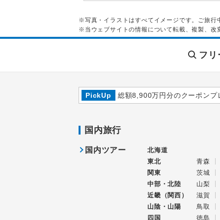
※写真・イラストはすべてイメージです。ご旅行
※当ウェブサイトの情報について転載、複製、改
フリ
PickUp
総額8,900万円分のクーポンプ
国内旅行
国内ツアー
北海道
東北
青森
関東
茨城
中部・北陸
山梨
近畿（関西）
滋賀
山陰・山陽
鳥取
四国
徳島