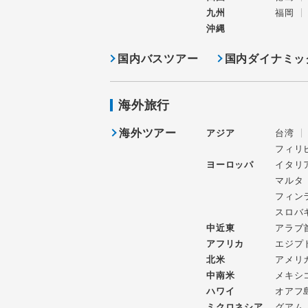
九州
福岡
沖縄
国内バスツアー
国内ダイナミッ
海外旅行
海外ツアー
アジア
台湾
フィリ
ヨーロッパ
イタリ
マルタ
フィン
スロバ
中近東
アラブ
アフリカ
エジプ
北米
アメリ
中南米
メキシ
ハワイ
オアフ
ミクロネシア
グアム