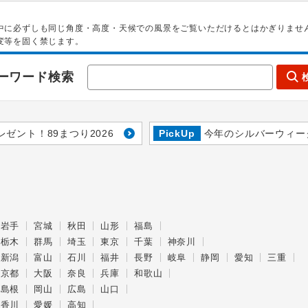
中に必ずしも同じ角度・高度・天候での風景をご覧いただけるとはかぎりませ
変等を固く禁じます。
ーワード検索
レゼント！89まつり2026
PickUp
今年のシルバーウィー
岩手
宮城
秋田
山形
福島
栃木
群馬
埼玉
東京
千葉
神奈川
新潟
富山
石川
福井
長野
岐阜
静岡
愛知
三重
京都
大阪
奈良
兵庫
和歌山
島根
岡山
広島
山口
香川
愛媛
高知