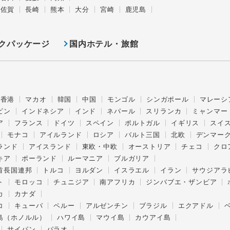
佐賀
長崎
熊本
大分
宮崎
鹿児島
クパッケージ
国内ホテル・旅館
香港
マカオ
韓国
中国
モンゴル
シンガポール
マレーシ
ピン
インドネシア
インド
ネパール
スリランカ
ミャンマー
ア
フランス
ドイツ
スペイン
ポルトガル
イギリス
スイ
モナコ
アイルランド
ロシア
バルト三国
北欧
デンマー
ランド
アイスランド
東欧・中欧
オーストリア
チェコ
クロ
キア
ポーランド
ルーマニア
ブルガリア
首長国連邦
トルコ
ヨルダン
イスラエル
イラン
サウジアラ
ト
モロッコ
チュニジア
南アフリカ
ジンバブエ・ザンビア
カ
カナダ
コ
キューバ
ペルー
アルゼンチン
ブラジル
エクアドル
島（ホノルル）
ハワイ島
マウイ島
カウアイ島
サイパン
パラオ