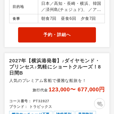
日本／高知・長崎・横浜、韓国
目的地
／済州島(チェジュド)、 ／アジ
ア周辺
朝食7回 昼食6回 夕食7回
食事
予約・詳細へ
2027年【横浜港発着】♪ダイヤモンド・
プリンセス♪気軽にショートクルーズ！8
日間B
人気のプレミアム客船で優雅な船旅を！
123,000〜 677,000円
旅行代金
コース番号：
PT32827
ブランド：
トラピックス