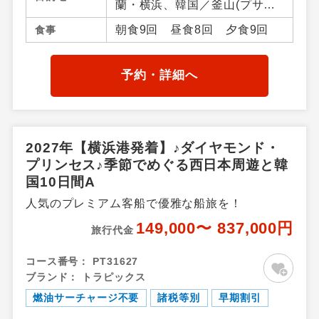
蘭・横浜、韓国／釜山(プサ
ン)、 ／アジア周辺
朝食9回 昼食8回 夕食9回
食事
予約・詳細へ
2027年【横浜港発着】♪ダイヤモンド・
プリンセス♪季節でめぐる西日本周遊と韓
国10日間A
人気のプレミアム客船で優雅な船旅を！
149,000〜 837,000円
旅行代金
コース番号：
PT31627
ブランド：
トラピックス
燃油サーチャージ不要
諸税等別
早期割引