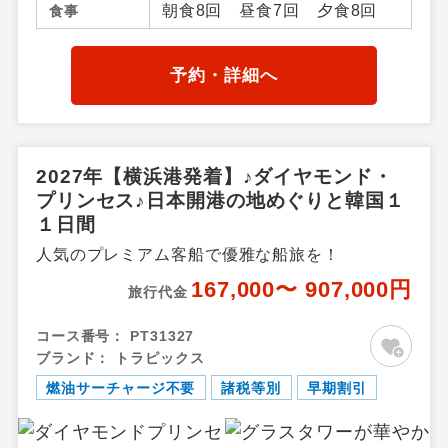
朝食8回 昼食7回 夕食8回
食事
予約・詳細へ
2027年【横浜港発着】♪ダイヤモンド・
プリンセス♪日本開港の地めぐりと韓国１
１日間
人気のプレミアム客船で優雅な船旅を！
167,000〜 907,000円
旅行代金
コース番号：
PT31327
ブランド：
トラピックス
燃油サーチャージ不要
諸税等別
早期割引