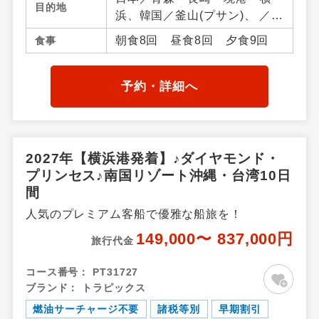
目的地
浜、韓国／釜山(プサン)、 ／ア
ジア周辺
朝食8回 昼食8回 夕食9回
食事
予約・詳細へ
2027年【横浜港発着】♪ダイヤモンド・
プリンセス♪南国リゾート沖縄・台湾10日
間
人気のプレミアム客船で優雅な船旅を！
149,000〜 837,000円
旅行代金
コース番号：
PT31727
ブランド：
トラピックス
燃油サーチャージ不要
諸税等別
早期割引