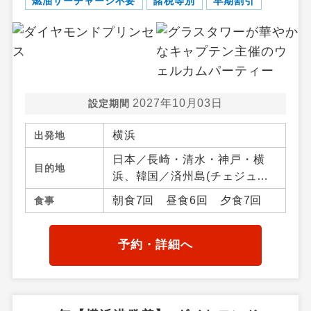
燃油サーチャージ不要
諸税等別
早期割引
2027年10月03日
設定期間
横浜
出発地
日本／長崎・清水・神戸・横
目的地
浜、韓国／済州島(チェジュ
ド)、 ／アジア周辺
朝食7回 昼食6回 夕食7回
食事
予約・詳細へ