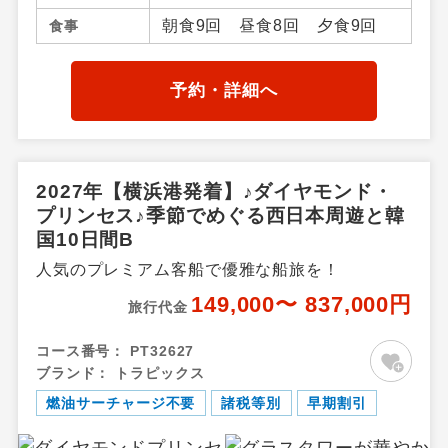
ン)、 ／アジア周辺
朝食9回 昼食8回 夕食9回
食事
予約・詳細へ
2027年【横浜港発着】♪ダイヤモンド・
プリンセス♪季節でめぐる西日本周遊と韓
国10日間B
人気のプレミアム客船で優雅な船旅を！
149,000〜 837,000円
旅行代金
コース番号：
PT32627
ブランド：
トラピックス
燃油サーチャージ不要
諸税等別
早期割引