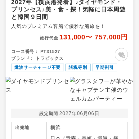
2027年【横浜港発着】♪ダイヤモンド・
プリンセス♪美・食・探！気軽に日本周遊
と韓国９日間
人気のプレミアム客船で優雅な船旅を！
131,000〜 757,000円
旅行代金
コース番号：
PT31527
ブランド：
トラピックス
燃油サーチャージ不要
諸税等別
早期割引
2027年06月06日
設定期間
横浜
出発地
日本／青森・長崎・境港・横