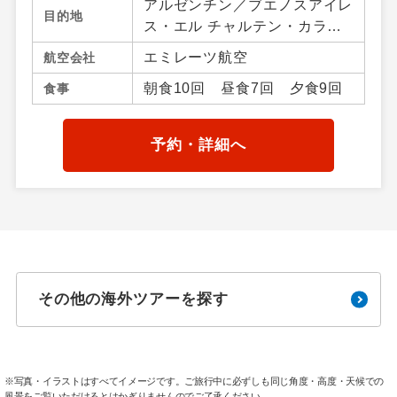
アルゼンチン／ブエノスアイレ
目的地
ス・エル チャルテン・カラフ
ァテ・ペリトモレノ、ボリビア
エミレーツ航空
航空会社
／サンタ クルス・ウユニ・ビ
朝食10回 昼食7回 夕食9回
食事
ジャマール、チリ／パイネ・プ
ンタ アレナス・サンペドロ デ
アタカマ・サンチアゴ
予約・詳細へ
その他の海外ツアーを探す
※写真・イラストはすべてイメージです。ご旅行中に必ずしも同じ角度・高度・天候での
風景をご覧いただけるとはかぎりませんのでご了承ください。