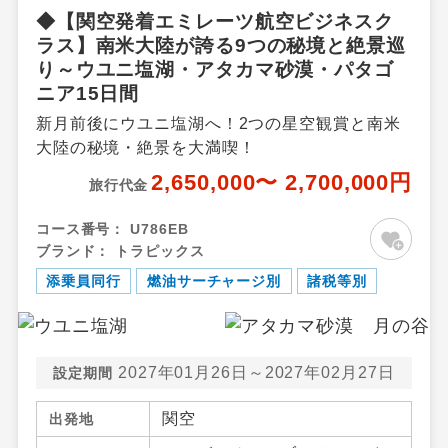
◆【関空発着エミレーツ航空ビジネスク
ラス】南米大陸が誇る9つの秘境と絶景巡
り～ウユニ塩湖・アタカマ砂漠・パタゴ
ニア15日間
新月前後にウユニ塩湖へ！2つの星空観賞と南米
大陸の秘境・絶景を大満喫！
2,650,000〜 2,700,000円
旅行代金
コース番号：
U786EB
ブランド：
トラピックス
添乗員同行
燃油サーチャージ別
諸税等別
2027年01月26日～2027年02月27日
設定期間
関空
出発地