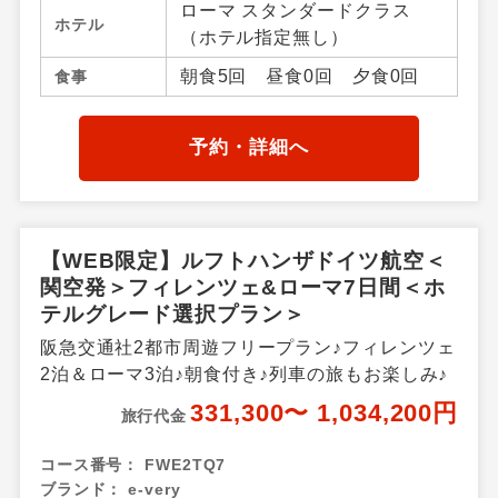
ローマ スタンダードクラス
ホテル
（ホテル指定無し）
朝食5回 昼食0回 夕食0回
食事
予約・詳細へ
【WEB限定】ルフトハンザドイツ航空＜
関空発＞フィレンツェ&ローマ7日間＜ホ
テルグレード選択プラン＞
阪急交通社2都市周遊フリープラン♪フィレンツェ
2泊＆ローマ3泊♪朝食付き♪列車の旅もお楽しみ♪
331,300〜 1,034,200円
旅行代金
コース番号：
FWE2TQ7
ブランド：
e-very