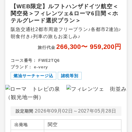
【WEB限定】ルフトハンザドイツ航空＜
関空発＞フィレンツェ&ローマ6日間＜ホ
テルグレード選択プラン＞
阪急交通社2都市周遊フリープラン♪各都市2連泊♪
朝食付き♪列車の旅もお楽しみ♪
266,300〜 959,200円
旅行代金
コース番号：
FWE2TQ6
ブランド：
e-very
燃油サーチャージ込
諸税等別
2026年09月02日～2027年05月28日
設定期間
関空
出発地