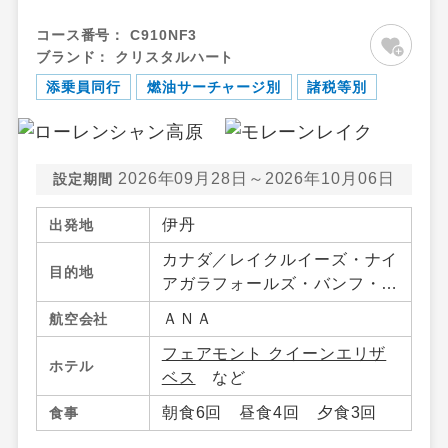
コース番号：
C910NF3
ブランド：
クリスタルハート
添乗員同行
燃油サーチャージ別
諸税等別
2026年09月28日～2026年10月06日
設定期間
伊丹
出発地
カナダ／レイクルイーズ・ナイ
目的地
アガラフォールズ・バンフ・ジ
ャスパー・ローレンシャン高
ＡＮＡ
航空会社
原・モントリオール・ケベッ
フェアモント クイーンエリザ
ク、アメリカ合衆国／ニューヨ
ホテル
ベス
など
ーク
朝食6回 昼食4回 夕食3回
食事