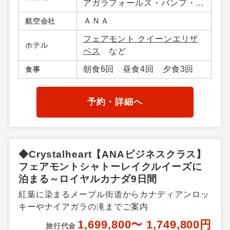
アガラフォールズ・バンフ・ジ
ャスパー・ローレンシャン高
ＡＮＡ
航空会社
原・モントリオール・ケベッ
フェアモント クイーンエリザ
ク、アメリカ合衆国／ニューヨ
ホテル
ベス
など
ーク
朝食6回 昼食4回 夕食3回
食事
予約・詳細へ
◆Crystalheart【ANAビジネスクラス】
フェアモントシャトーレイクルイーズに
泊まる～ロイヤルカナダ9日間
紅葉に染まるメープル街道からカナディアンロッ
キーやナイアガラの滝までご案内
1,699,800〜 1,749,800円
旅行代金