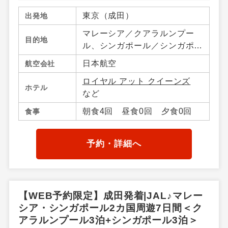
東京（成田）
出発地
マレーシア／クアラルンプー
目的地
ル、シンガポール／シンガポー
ル
日本航空
航空会社
ロイヤル アット クイーンズ
ホテル
など
朝食4回 昼食0回 夕食0回
食事
予約・詳細へ
【WEB予約限定】成田発着|JAL♪マレー
シア・シンガポール2カ国周遊7日間＜ク
アラルンプール3泊+シンガポール3泊＞