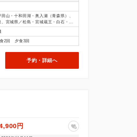
甲田山・十和田湖・奥入瀬（青森県）、
泉、宮城県／松島・宮城蔵王・白石・笹
／十和田湖秋田県、山形県／上山、福島
機
食2回 夕食3回
予約・詳細へ
4,900円