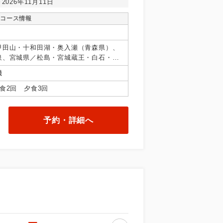
～2026年11月11日
コース情報
甲田山・十和田湖・奥入瀬（青森県）、
泉、宮城県／松島・宮城蔵王・白石・笹
／十和田湖秋田県、山形県／上山、福島
機
食2回 夕食3回
予約・詳細へ