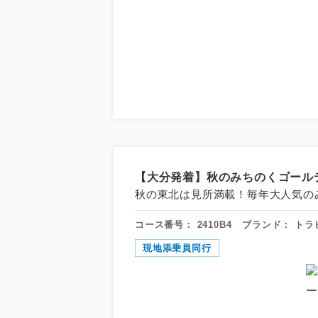
アイ
【大分発着】秋のみちのくゴールデ
添乗員
秋の東北は見所満載！毎年大人気の
コース番号：
2410B4
ブランド：
トラ
現地添乗
現地添乗員同行
早期