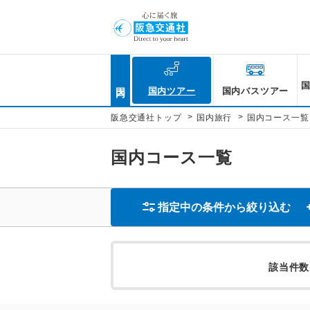
国内
国内ツアー
国内バスツアー
>
>
阪急交通社トップ
国内旅行
国内コース一覧
国内コース一覧
指定中の条件から絞り込む
該当件数