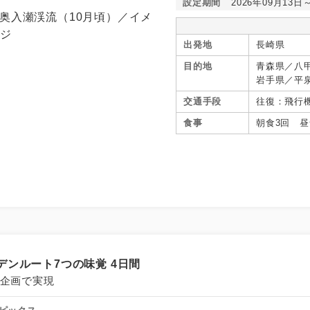
設定期間
2026年09月13日
出発地
長崎県
目的地
青森県／八
岩手県／平
谷、秋田県
交通手段
往復：飛行
県／猪苗代
食事
朝食3回 昼
ンルート7つの味覚 4日間
同企画で実現