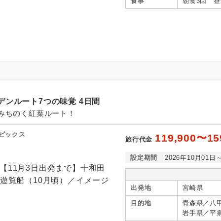
食事
朝食3回 昼
ンルート7つの味覚 4日間
みちのく紅葉ルート！
ピックス
119,900〜15
旅行代金
設定期間
2026年10月01日
出発地
宮崎県
目的地
青森県／八
岩手県／平