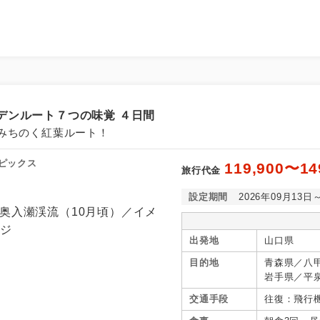
デンルート７つの味覚 ４日間
みちのく紅葉ルート！
ピックス
119,900〜14
旅行代金
設定期間
2026年09月13日
出発地
山口県
目的地
青森県／八
岩手県／平
谷、秋田県
交通手段
往復：飛行
県／猪苗代