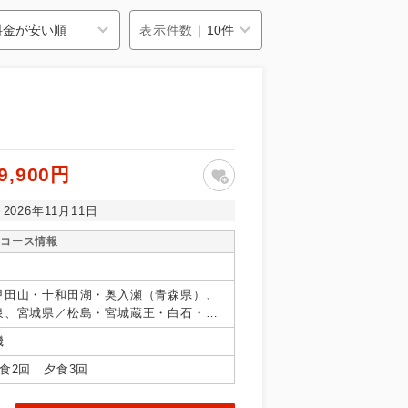
表示件数｜
9,900円
～2026年11月11日
コース情報
甲田山・十和田湖・奥入瀬（青森県）、
泉、宮城県／松島・宮城蔵王・白石・笹
／十和田湖秋田県、山形県／上山、福島
機
食2回 夕食3回