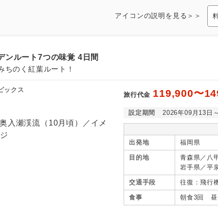
アイコンの説明を見る＞＞
ンルート7つの味覚 4日間
みちのく紅葉ルート！
ピックス
119,900〜14
旅行代金
設定期間
2026年09月13日
出発地
福岡県
目的地
青森県／八
岩手県／平
谷、秋田県
交通手段
往復：飛行
県／猪苗代
食事
朝食3回 昼