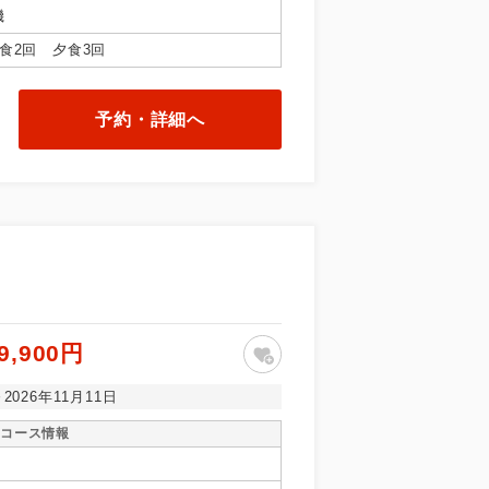
／十和田湖秋田県、山形県／上山、福島
機
食2回 夕食3回
予約・詳細へ
で同行しま
9,900円
まで添乗員が
～2026年11月11日
コース情報