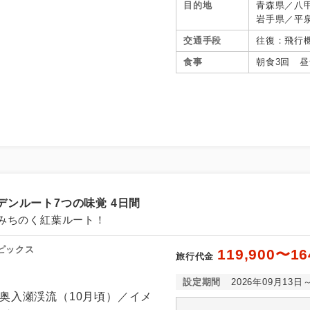
目的地
青森県／八
岩手県／平
谷、秋田県
交通手段
往復：飛行
県／猪苗代
食事
朝食3回 昼
ンルート7つの味覚 4日間
みちのく紅葉ルート！
ピックス
119,900〜16
旅行代金
設定期間
2026年09月13日