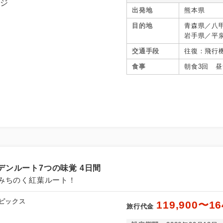
出発地
熊本県
目的地
青森県／八
岩手県／平
谷、秋田県
交通手段
往復：飛行
県／猪苗代
食事
朝食3回 昼
ンルート7つの味覚 4日間
みちのく紅葉ルート！
ピックス
119,900〜16
旅行代金