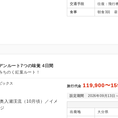
谷、秋田県
交通手段
往復：飛行
県／猪苗代
食事
朝食3回 昼
コン
説明
ンルート7つの味覚 4日間
往路出発空港（駅）から復路到着空港（駅）ま
同行
みちのく紅葉ルート！
す。
ピックス
119,900〜15
現地到着空港（駅）から最終日出発空港（駅）
旅行代金
員同行
同行します。
設定期間
2026年09月13日
早期申込割引対象コースです。
割引
出発地
大分県