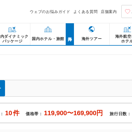
ウェブのお悩みガイド
よくある質問
店舗案内
海外
国内ダイナミック
海外航空
国内ホテル・旅館
海外ツアー
パッケージ
ホテ
10
件
119,900〜169,900円
：
価格帯：
旅行日数：