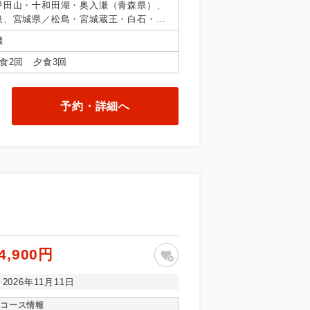
甲田山・十和田湖・奥入瀬（青森県）、
泉、宮城県／松島・宮城蔵王・白石・笹
／十和田湖秋田県、山形県／上山、福島
機
食2回 夕食3回
予約・詳細へ
4,900円
～2026年11月11日
コース情報