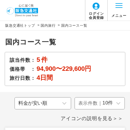
ログイン
メニュー
会員登録
>
>
阪急交通社トップ
国内旅行
国内コース一覧
国内コース一覧
5
件
該当件数：
94,900〜229,600円
価格帯 ：
4日間
旅行日数：
表示件数｜
アイコンの説明を見る＞＞