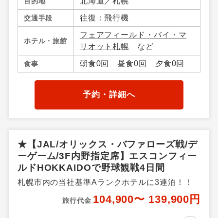
北海道／札幌
目的地
往復：飛行機
交通手段
フェアフィールド・バイ・マ
ホテル・旅館
リオット札幌
など
朝食0回 昼食0回 夕食0回
食事
予約・詳細へ
★【JAL/オリックス・バファローズ戦/デ
ーゲーム/3F内野指定席】エスコンフィー
ルドHOKKAIDOで野球観戦4日間
札幌市内の当社基準Aランクホテルに3連泊！！
104,900〜 139,900円
旅行代金