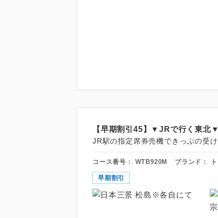
アイ
【早期割引45】▼JRで行く東北▼
添乗員
JR駅の指定席券売機できっぷの受け
コース番号：
WTB920M
ブランド：
ト
現地添乗
早期割引
早期