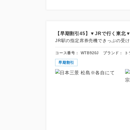
【早期割引45】▼JRで行く東北▼
JR駅の指定席券売機できっぷの受け
コース番号：
WTB920J
ブランド：
ト
早期割引