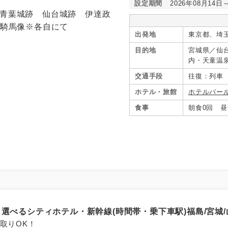
設定期間
2026年08月14日
出発地
東京都、埼
目的地
宮城県／仙
内・天童温
ノ牧・白河
交通手段
往復：列車
ホテル・旅館
ホテルパー
食事
朝食0回 昼
選べるシティホテル・新幹線(時間帯・乗下車駅)福島/宮城/山
取りOK！