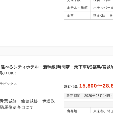
ホテル・旅館
ホテルパー
食事
朝食0回 昼
コン
説明
往路出発空港（駅）から復路到着空港（駅）ま
選べるシティホテル・新幹線(時間帯・乗下車駅)福島/宮城/山
同行
す。
取りOK！
現地到着空港（駅）から最終日出発空港（駅）
ラピックス
15,800〜28,
員同行
旅行代金
同行します。
設定期間
2026年08月14日
早期申込割引対象コースです。
割引
出発地
東京都、埼