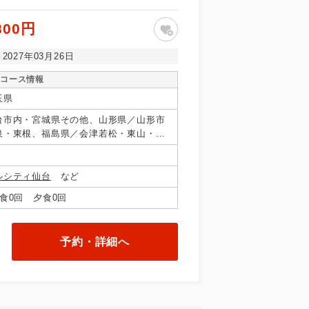
800円
～2027年03月26日
コース情報
玉県
台市内・宮城県その他、山形県／山形市
泉・東根、福島県／会津若松・東山・芦
・羽鳥・二岐・郡山
ルシティ仙台
など
食0回 夕食0回
予約・詳細へ