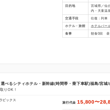
目的地
宮城県／仙
内・天童温
ノ牧・白河
交通手段
往復：列車
ホテル・旅館
ホテルパー
食事
朝食0回 昼
選べるシティホテル・新幹線(時間帯・乗下車駅)福島/宮城/山
取りOK！
ラピックス
15,800〜28,
旅行代金