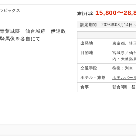
ラピックス
15,800〜28,
旅行代金
設定期間
2026年08月14日
出発地
東京都、埼
目的地
宮城県／仙
内・天童温
ノ牧・白河
交通手段
往復：列車
ホテル・旅館
ホテルパー
食事
朝食0回 昼