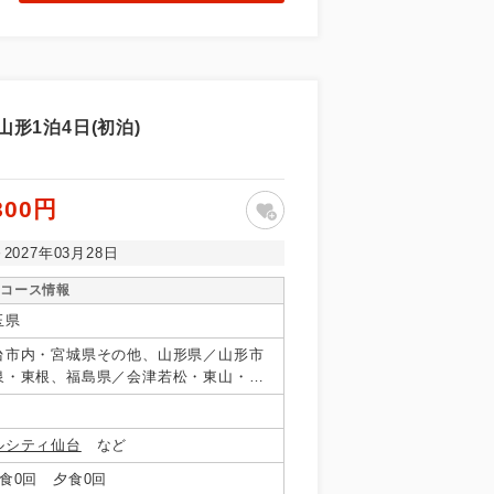
形1泊4日(初泊)
800円
～2027年03月28日
コース情報
玉県
台市内・宮城県その他、山形県／山形市
泉・東根、福島県／会津若松・東山・芦
・羽鳥・二岐・郡山
ルシティ仙台
など
食0回 夕食0回