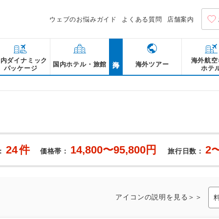
ウェブのお悩みガイド
よくある質問
店舗案内
海外
国内ダイナミック
海外航空
国内ホテル・旅館
海外ツアー
パッケージ
ホテ
24
件
14,800〜95,800円
2
：
価格帯：
旅行日数：
アイコンの説明を見る＞＞