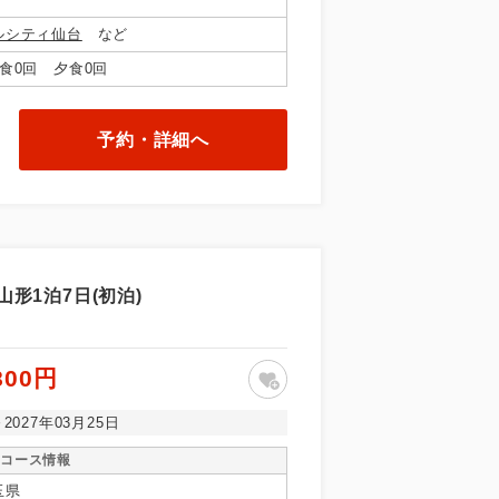
ルシティ仙台
など
食0回 夕食0回
予約・詳細へ
で同行しま
形1泊7日(初泊)
まで添乗員が
800円
～2027年03月25日
コース情報
玉県