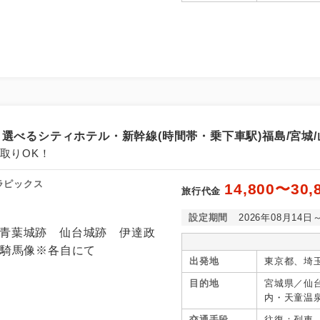
選べるシティホテル・新幹線(時間帯・乗下車駅)福島/宮城/山
取りOK！
ラピックス
14,800〜30,
旅行代金
設定期間
2026年08月14日
出発地
東京都、埼
目的地
宮城県／仙
内・天童温
ノ牧・白河
交通手段
往復：列車