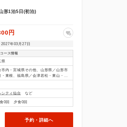
形1泊5日(初泊)
800円
～2027年03月27日
コース情報
玉県
台市内・宮城県その他、山形県／山形市
泉・東根、福島県／会津若松・東山・芦
・羽鳥・二岐・郡山
ルシティ仙台
など
食0回 夕食0回
予約・詳細へ