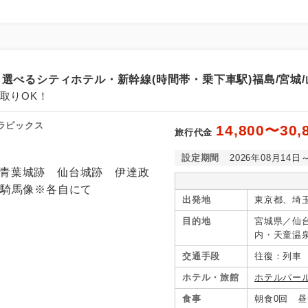
選べるシティホテル・新幹線(時間帯・乗下車駅)福島/宮城/山
取りOK！
ラピックス
14,800〜30,
旅行代金
設定期間
2026年08月14日
出発地
東京都、埼
目的地
宮城県／仙
内・天童温
ノ牧・白河
交通手段
往復：列車
ホテル・旅館
ホテルパー
食事
朝食0回 昼