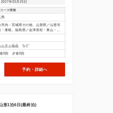
～2027年03月25日
コース情報
玉県
台市内・宮城県その他、山形県／山形市
泉・東根、福島県／会津若松・東山・芦
・羽鳥・二岐・郡山
ルシティ仙台
など
食0回 夕食0回
予約・詳細へ
形1泊6日(最終泊)