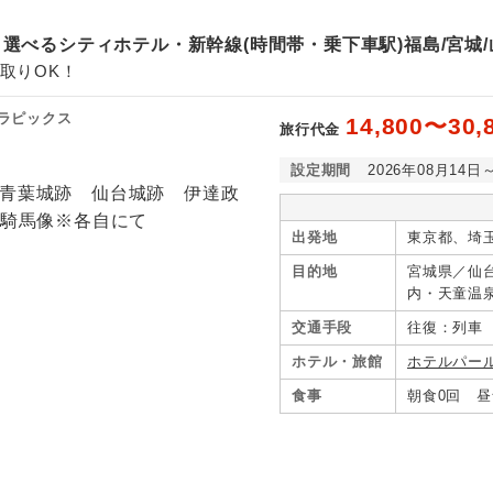
選べるシティホテル・新幹線(時間帯・乗下車駅)福島/宮城/山
取りOK！
ラピックス
14,800〜30,
旅行代金
設定期間
2026年08月14日
出発地
東京都、埼
目的地
宮城県／仙
内・天童温
ノ牧・白河
交通手段
往復：列車
ホテル・旅館
ホテルパー
食事
朝食0回 昼