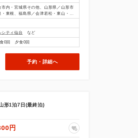
台市内・宮城県その他、山形県／山形市
泉・東根、福島県／会津若松・東山・芦
・羽鳥・二岐・郡山
ルシティ仙台
など
食0回 夕食0回
予約・詳細へ
形1泊7日(最終泊)
800円