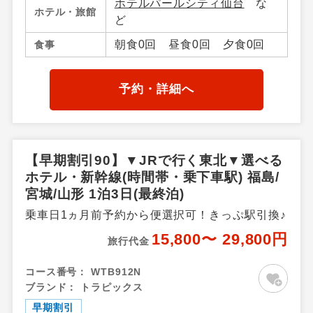
ホテルパールシティ仙台
な
その他、山形県／山形市内・
ホテル・旅館
ど
山形蔵王・上山・赤湯温泉・
米沢・山形県その他、福島県
朝食0回 昼食0回 夕食0回
食事
／福島市内・飯坂温泉・会津
若松・東山・芦ノ牧・喜多
方・熱塩温泉・磐梯高原・土
予約・詳細へ
湯・高湯温泉周辺・郡山・福
島県その他
【早期割引90】▼JRで行く東北▼選べる
ホテル・新幹線(時間帯・乗下車駅) 福島/
宮城/山形 1泊3日(最終泊)
乗車日1ヵ月前予約から便選択可！きっぷ駅引換♪
15,800〜 29,800円
旅行代金
コース番号：
WTB912N
ブランド：
トラピックス
早期割引