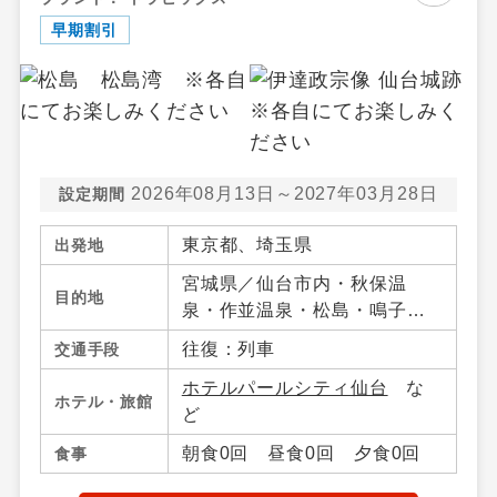
早期割引
2026年08月13日～2027年03月28日
設定期間
東京都、埼玉県
出発地
宮城県／仙台市内・秋保温
目的地
泉・作並温泉・松島・鳴子温
泉郷・宮城蔵王・白石・笹
往復：列車
交通手段
谷・南三陸・気仙沼・宮城県
ホテルパールシティ仙台
な
その他、山形県／山形市内・
ホテル・旅館
ど
山形蔵王・上山・赤湯温泉・
米沢・山形県その他、福島県
朝食0回 昼食0回 夕食0回
食事
／福島市内・飯坂温泉・会津
若松・東山・芦ノ牧・喜多