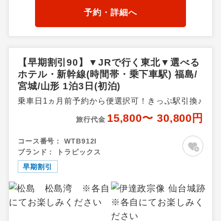
方・熱塩温泉・磐梯高原・土
予約・詳細へ
湯・高湯温泉周辺・郡山・福
島県その他
【早期割引90】▼JRで行く東北▼選べる
ホテル・新幹線(時間帯・乗下車駅) 福島/
宮城/山形 1泊3日(初泊)
乗車日1ヵ月前予約から便選択可！きっぷ駅引換♪
15,800〜 30,800円
旅行代金
コース番号：
WTB912I
ブランド：
トラピックス
早期割引