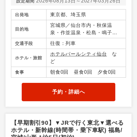
2026年08月13日～2027年03月26日
設定期間
東京都、埼玉県
出発地
宮城県／仙台市内・秋保温
目的地
泉・作並温泉・松島・鳴子温
泉郷・宮城蔵王・白石・笹
往復：列車
交通手段
谷・南三陸・気仙沼・宮城県
ホテルパールシティ仙台
な
その他、山形県／山形市内・
ホテル・旅館
ど
山形蔵王・上山・赤湯温泉・
米沢・山形県その他、福島県
朝食0回 昼食0回 夕食0回
食事
／福島市内・飯坂温泉・会津
若松・東山・芦ノ牧・喜多
方・熱塩温泉・磐梯高原・土
予約・詳細へ
湯・高湯温泉周辺・郡山・福
島県その他
【早期割引90】▼JRで行く東北▼選べる
ホテル・新幹線(時間帯・乗下車駅) 福島/