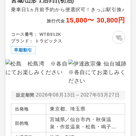
宮城/山形 1泊5日(初泊)
乗車日1ヵ月前予約から便選択可！きっぷ駅引換♪
15,800〜 30,800円
旅行代金
コース番号：
WTB912K
ブランド：
トラピックス
早期割引
2026年08月13日～2027年03月27日
設定期間
東京都、埼玉県
出発地
宮城県／仙台市内・秋保温
目的地
泉・作並温泉・松島・鳴子温
泉郷・宮城蔵王・白石・笹