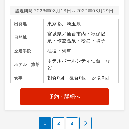
2026年08月13日～2027年03月29日
設定期間
東京都、埼玉県
出発地
宮城県／仙台市内・秋保温
目的地
泉・作並温泉・松島・鳴子温
泉郷・宮城蔵王・白石・笹
往復：列車
交通手段
谷・南三陸・気仙沼・宮城県
ホテルパールシティ仙台
な
その他、山形県／山形市内・
ホテル・旅館
ど
山形蔵王・上山・赤湯温泉・
米沢・山形県その他、福島県
朝食0回 昼食0回 夕食0回
食事
／福島市内・飯坂温泉・会津
若松・東山・芦ノ牧・喜多
方・熱塩温泉・磐梯高原・土
予約・詳細へ
湯・高湯温泉周辺・郡山・福
島県その他
1
2
3