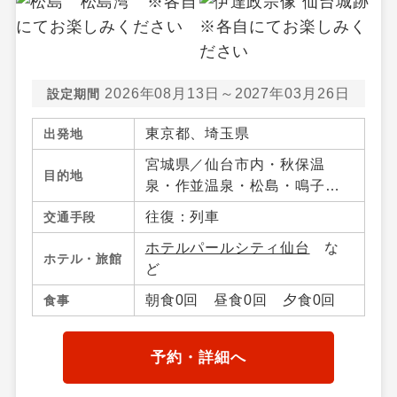
2026年08月13日～2027年03月26日
設定期間
東京都、埼玉県
出発地
宮城県／仙台市内・秋保温
目的地
泉・作並温泉・松島・鳴子温
泉郷・宮城蔵王・白石・笹
往復：列車
交通手段
谷・南三陸・気仙沼・宮城県
ホテルパールシティ仙台
な
その他、山形県／山形市内・
ホテル・旅館
ど
山形蔵王・上山・赤湯温泉・
米沢・山形県その他、福島県
朝食0回 昼食0回 夕食0回
食事
／福島市内・飯坂温泉・会津
若松・東山・芦ノ牧・喜多
方・熱塩温泉・磐梯高原・土
予約・詳細へ
湯・高湯温泉周辺・郡山・福