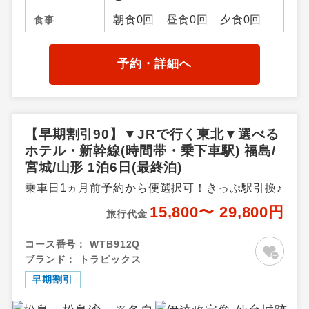
米沢・山形県その他、福島県
朝食0回 昼食0回 夕食0回
食事
／福島市内・飯坂温泉・会津
若松・東山・芦ノ牧・喜多
方・熱塩温泉・磐梯高原・土
予約・詳細へ
湯・高湯温泉周辺・郡山・福
島県その他
【早期割引90】▼JRで行く東北▼選べる
ホテル・新幹線(時間帯・乗下車駅) 福島/
宮城/山形 1泊6日(最終泊)
乗車日1ヵ月前予約から便選択可！きっぷ駅引換♪
15,800〜 29,800円
旅行代金
コース番号：
WTB912Q
ブランド：
トラピックス
早期割引