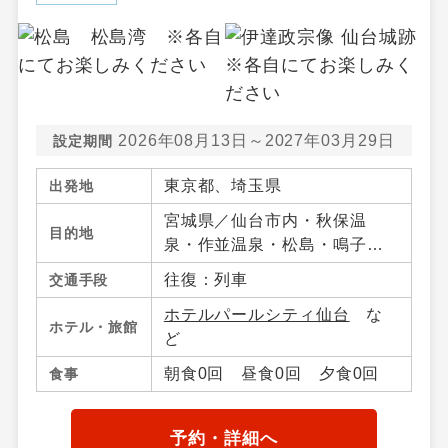
2026年08月13日～2027年03月29日
設定期間
東京都、埼玉県
出発地
宮城県／仙台市内・秋保温
目的地
泉・作並温泉・松島・鳴子温
泉郷・宮城蔵王・白石・笹
往復：列車
交通手段
谷・南三陸・気仙沼・宮城県
ホテルパールシティ仙台
な
その他、山形県／山形市内・
ホテル・旅館
ど
山形蔵王・上山・赤湯温泉・
米沢・山形県その他、福島県
朝食0回 昼食0回 夕食0回
食事
／福島市内・飯坂温泉・会津
若松・東山・芦ノ牧・喜多
方・熱塩温泉・磐梯高原・土
予約・詳細へ