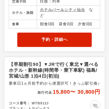
往復：列車
交通手段
谷・南三陸・気仙沼・宮城県
ホテルパールシティ仙台
な
その他、山形県／山形市内・
ホテル・旅館
ど
山形蔵王・上山・赤湯温泉・
米沢・山形県その他、福島県
朝食0回 昼食0回 夕食0回
食事
／福島市内・飯坂温泉・会津
若松・東山・芦ノ牧・喜多
方・熱塩温泉・磐梯高原・土
予約・詳細へ
湯・高湯温泉周辺・郡山・福
島県その他
【早期割引90】▼JRで行く東北▼選べる
ホテル・新幹線(時間帯・乗下車駅) 福島/
宮城/山形 1泊4日(初泊)
乗車日1ヵ月前予約から便選択可！きっぷ駅引換♪
15,800〜 30,800円
旅行代金
コース番号：
WTB912J
ブランド：
トラピックス