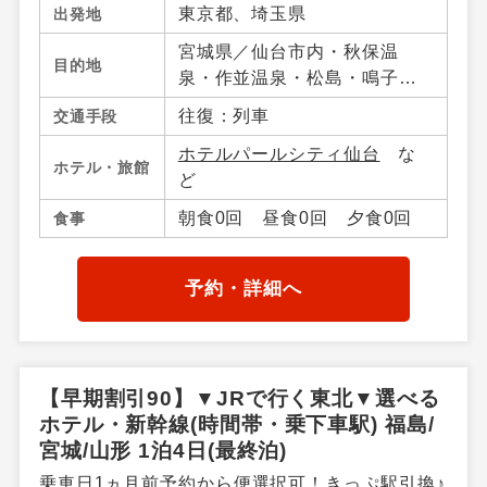
東京都、埼玉県
出発地
宮城県／仙台市内・秋保温
目的地
泉・作並温泉・松島・鳴子温
泉郷・宮城蔵王・白石・笹
往復：列車
交通手段
谷・南三陸・気仙沼・宮城県
ホテルパールシティ仙台
な
その他、山形県／山形市内・
ホテル・旅館
ど
山形蔵王・上山・赤湯温泉・
米沢・山形県その他、福島県
朝食0回 昼食0回 夕食0回
食事
／福島市内・飯坂温泉・会津
若松・東山・芦ノ牧・喜多
方・熱塩温泉・磐梯高原・土
予約・詳細へ
湯・高湯温泉周辺・郡山・福
島県その他
【早期割引90】▼JRで行く東北▼選べる
ホテル・新幹線(時間帯・乗下車駅) 福島/
宮城/山形 1泊4日(最終泊)
乗車日1ヵ月前予約から便選択可！きっぷ駅引換♪