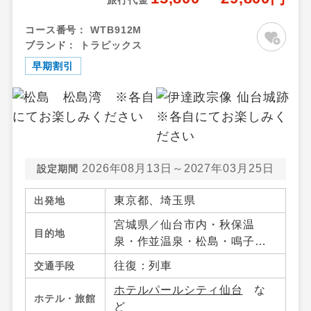
コース番号：
WTB912M
ブランド：
トラピックス
早期割引
2026年08月13日～2027年03月25日
設定期間
東京都、埼玉県
出発地
宮城県／仙台市内・秋保温
目的地
泉・作並温泉・松島・鳴子温
泉郷・宮城蔵王・白石・笹
往復：列車
交通手段
谷・南三陸・気仙沼・宮城県
ホテルパールシティ仙台
な
その他、山形県／山形市内・
ホテル・旅館
ど
山形蔵王・上山・赤湯温泉・