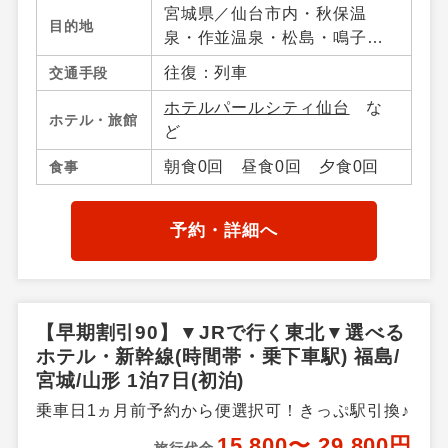
宮城県／仙台市内・秋保温
目的地
泉・作並温泉・松島・鳴子温
泉郷・宮城蔵王・白石・笹
往復：列車
交通手段
谷・南三陸・気仙沼・宮城県
ホテルパールシティ仙台
な
その他、山形県／山形市内・
ホテル・旅館
ど
山形蔵王・上山・赤湯温泉・
米沢・山形県その他、福島県
朝食0回 昼食0回 夕食0回
食事
／福島市内・飯坂温泉・会津
若松・東山・芦ノ牧・喜多
方・熱塩温泉・磐梯高原・土
予約・詳細へ
湯・高湯温泉周辺・郡山・福
島県その他
【早期割引90】▼JRで行く東北▼選べる
ホテル・新幹線(時間帯・乗下車駅) 福島/
宮城/山形 1泊7日(初泊)
乗車日1ヵ月前予約から便選択可！きっぷ駅引換♪
15,800〜 29,800円
旅行代金