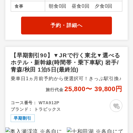
前・三沢・竜飛岬・青森県そ
朝食0回 昼食0回 夕食0回
食事
の他、岩手県／盛岡市・つな
ぎ・鶯宿温泉・八幡平・雫
石・二戸・小岩井農場・平
予約・詳細へ
泉・北上・江刺・湯田・釜
石・花巻温泉郷、秋田県／秋
田市内・田沢湖・鹿角・花
輪・湯瀬温泉・玉川温泉・田
【早期割引90】▼JRで行く東北▼選べる
沢湖高原・乳頭温泉郷・十和
ホテル・新幹線(時間帯・乗下車駅) 岩手/
田湖秋田県
青森/秋田 1泊5日(最終泊)
乗車日1ヵ月前予約から便選択可！きっぷ駅引換♪
25,800〜 39,800円
旅行代金
コース番号：
WTA912P
ブランド：
トラピックス
早期割引