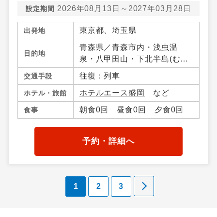
2026年08月13日～2027年03月28日
設定期間
東京都、埼玉県
出発地
青森県／青森市内・浅虫温
目的地
泉・八甲田山・下北半島(む
つ・大間)・八戸・十和田湖・
往復：列車
交通手段
奥入瀬（青森県）・大鰐・碇
ホテルエース盛岡
など
ホテル・旅館
ケ関・不老不死・鰺ケ沢・弘
前・三沢・竜飛岬・青森県そ
朝食0回 昼食0回 夕食0回
食事
の他、岩手県／盛岡市・つな
ぎ・鶯宿温泉・八幡平・雫
石・二戸・小岩井農場・平
予約・詳細へ
泉・北上・江刺・湯田・釜
石・花巻温泉郷、秋田県／秋
田市内・田沢湖・鹿角・花
1
2
3
輪・湯瀬温泉・玉川温泉・田
沢湖高原・乳頭温泉郷・十和
田湖秋田県