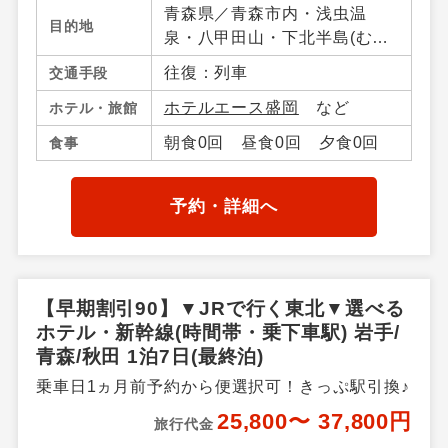
青森県／青森市内・浅虫温
目的地
泉・八甲田山・下北半島(む
つ・大間)・八戸・十和田湖・
往復：列車
交通手段
奥入瀬（青森県）・大鰐・碇
ホテルエース盛岡
など
ホテル・旅館
ケ関・不老不死・鰺ケ沢・弘
前・三沢・竜飛岬・青森県そ
朝食0回 昼食0回 夕食0回
食事
の他、岩手県／盛岡市・つな
ぎ・鶯宿温泉・八幡平・雫
石・二戸・小岩井農場・平
予約・詳細へ
泉・北上・江刺・湯田・釜
石・花巻温泉郷、秋田県／秋
田市内・田沢湖・鹿角・花
輪・湯瀬温泉・玉川温泉・田
【早期割引90】▼JRで行く東北▼選べる
沢湖高原・乳頭温泉郷・十和
ホテル・新幹線(時間帯・乗下車駅) 岩手/
田湖秋田県
青森/秋田 1泊7日(最終泊)
乗車日1ヵ月前予約から便選択可！きっぷ駅引換♪
25,800〜 37,800円
旅行代金