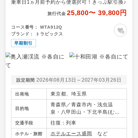
乗車日1ヵ月前予約から便選択可！きっぷ駅引換♪
25,800〜 39,800円
旅行代金
コース番号：
WTA912Q
ブランド：
トラピックス
早期割引
2026年08月13日～2027年03月26日
設定期間
東京都、埼玉県
出発地
青森県／青森市内・浅虫温
目的地
泉・八甲田山・下北半島(む
つ・大間)・八戸・十和田湖・
往復：列車
交通手段
奥入瀬（青森県）・大鰐・碇
ホテルエース盛岡
など
ホテル・旅館
ケ関・不老不死・鰺ケ沢・弘