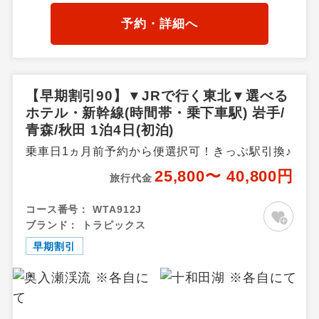
ぎ・鶯宿温泉・八幡平・雫
石・二戸・小岩井農場・平
予約・詳細へ
泉・北上・江刺・湯田・釜
石・花巻温泉郷、秋田県／秋
田市内・田沢湖・鹿角・花
輪・湯瀬温泉・玉川温泉・田
【早期割引90】▼JRで行く東北▼選べる
沢湖高原・乳頭温泉郷・十和
ホテル・新幹線(時間帯・乗下車駅) 岩手/
田湖秋田県
青森/秋田 1泊4日(初泊)
乗車日1ヵ月前予約から便選択可！きっぷ駅引換♪
25,800〜 40,800円
旅行代金
コース番号：
WTA912J
ブランド：
トラピックス
早期割引