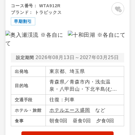
コース番号：
WTA912R
ブランド：
トラピックス
早期割引
2026年08月13日～2027年03月25日
設定期間
東京都、埼玉県
出発地
青森県／青森市内・浅虫温
目的地
泉・八甲田山・下北半島(む
つ・大間)・八戸・十和田湖・
往復：列車
交通手段
奥入瀬（青森県）・大鰐・碇
ホテルエース盛岡
など
ホテル・旅館
ケ関・不老不死・鰺ケ沢・弘
前・三沢・竜飛岬・青森県そ
朝食0回 昼食0回 夕食0回
食事
の他、岩手県／盛岡市・つな
ぎ・鶯宿温泉・八幡平・雫