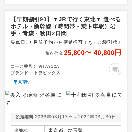
石・花巻温泉郷、秋田県／秋
田市内・田沢湖・鹿角・花
輪・湯瀬温泉・玉川温泉・田
【早期割引90】▼JRで行く東北▼ 選べる
沢湖高原・乳頭温泉郷・十和
ホテル・新幹線（時間帯・乗下車駅）岩
田湖秋田県
手・青森・秋田2日間
乗車日1ヵ月前予約から便選択可！きっぷ駅引換♪
25,800〜 40,800円
旅行代金
コース番号：
WTA912A
ブランド：
トラピックス
早期割引
2026年08月13日～2027年03月30日
設定期間
東京都、埼玉県
出発地