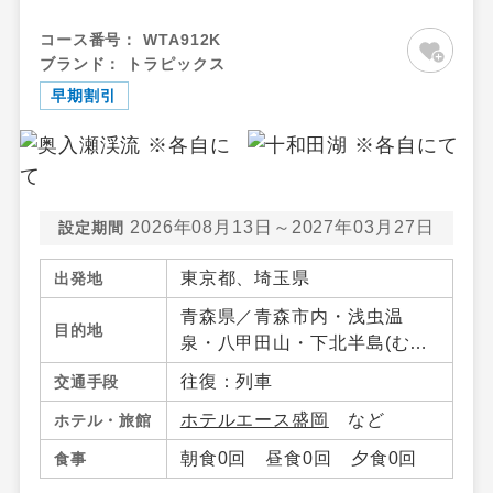
コース番号：
WTA912K
ブランド：
トラピックス
早期割引
2026年08月13日～2027年03月27日
設定期間
東京都、埼玉県
出発地
青森県／青森市内・浅虫温
目的地
泉・八甲田山・下北半島(む
つ・大間)・八戸・十和田湖・
往復：列車
交通手段
奥入瀬（青森県）・大鰐・碇
ホテルエース盛岡
など
ホテル・旅館
ケ関・不老不死・鰺ケ沢・弘
前・三沢・竜飛岬・青森県そ
朝食0回 昼食0回 夕食0回
食事
の他、岩手県／盛岡市・つな