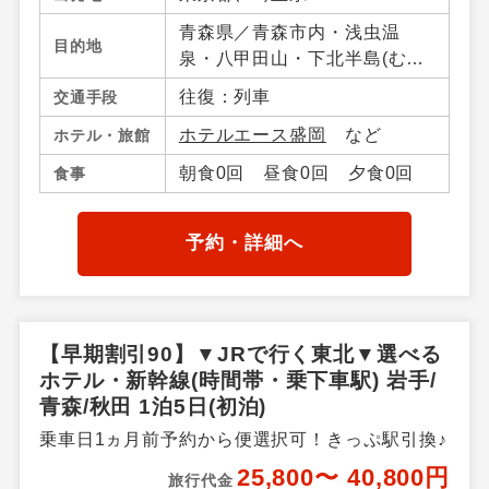
青森県／青森市内・浅虫温
目的地
泉・八甲田山・下北半島(む
つ・大間)・八戸・十和田湖・
往復：列車
交通手段
奥入瀬（青森県）・大鰐・碇
ホテルエース盛岡
など
ホテル・旅館
ケ関・不老不死・鰺ケ沢・弘
前・三沢・竜飛岬・青森県そ
朝食0回 昼食0回 夕食0回
食事
の他、岩手県／盛岡市・つな
ぎ・鶯宿温泉・八幡平・雫
石・二戸・小岩井農場・平
予約・詳細へ
泉・北上・江刺・湯田・釜
石・花巻温泉郷、秋田県／秋
田市内・田沢湖・鹿角・花
輪・湯瀬温泉・玉川温泉・田
【早期割引90】▼JRで行く東北▼選べる
沢湖高原・乳頭温泉郷・十和
ホテル・新幹線(時間帯・乗下車駅) 岩手/
田湖秋田県
青森/秋田 1泊5日(初泊)
乗車日1ヵ月前予約から便選択可！きっぷ駅引換♪
25,800〜 40,800円
旅行代金