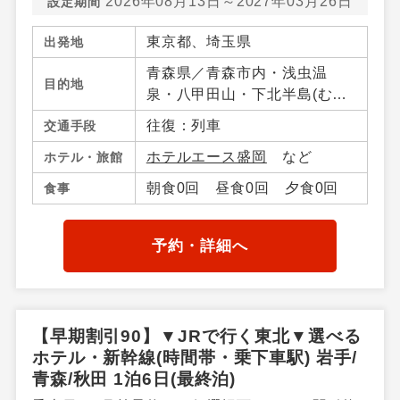
2026年08月13日～2027年03月26日
設定期間
東京都、埼玉県
出発地
青森県／青森市内・浅虫温
目的地
泉・八甲田山・下北半島(む
つ・大間)・八戸・十和田湖・
往復：列車
交通手段
奥入瀬（青森県）・大鰐・碇
ホテルエース盛岡
など
ホテル・旅館
ケ関・不老不死・鰺ケ沢・弘
前・三沢・竜飛岬・青森県そ
朝食0回 昼食0回 夕食0回
食事
の他、岩手県／盛岡市・つな
ぎ・鶯宿温泉・八幡平・雫
石・二戸・小岩井農場・平
予約・詳細へ
泉・北上・江刺・湯田・釜
石・花巻温泉郷、秋田県／秋
田市内・田沢湖・鹿角・花
輪・湯瀬温泉・玉川温泉・田
【早期割引90】▼JRで行く東北▼選べる
沢湖高原・乳頭温泉郷・十和
ホテル・新幹線(時間帯・乗下車駅) 岩手/
田湖秋田県
青森/秋田 1泊6日(最終泊)