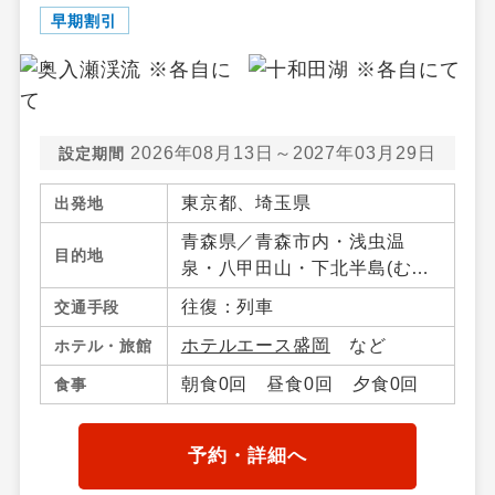
早期割引
2026年08月13日～2027年03月29日
設定期間
東京都、埼玉県
出発地
青森県／青森市内・浅虫温
目的地
泉・八甲田山・下北半島(む
つ・大間)・八戸・十和田湖・
往復：列車
交通手段
奥入瀬（青森県）・大鰐・碇
ホテルエース盛岡
など
ホテル・旅館
ケ関・不老不死・鰺ケ沢・弘
前・三沢・竜飛岬・青森県そ
朝食0回 昼食0回 夕食0回
食事
の他、岩手県／盛岡市・つな
ぎ・鶯宿温泉・八幡平・雫
石・二戸・小岩井農場・平
予約・詳細へ
泉・北上・江刺・湯田・釜