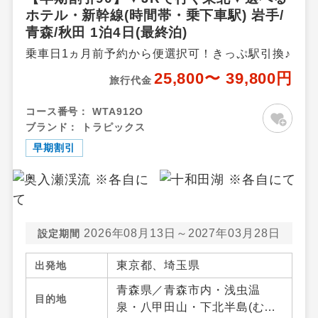
沢湖高原・乳頭温泉郷・十和
ホテル・新幹線(時間帯・乗下車駅) 岩手/
田湖秋田県
青森/秋田 1泊4日(最終泊)
乗車日1ヵ月前予約から便選択可！きっぷ駅引換♪
25,800〜 39,800円
旅行代金
コース番号：
WTA912O
ブランド：
トラピックス
早期割引
2026年08月13日～2027年03月28日
設定期間
東京都、埼玉県
出発地
青森県／青森市内・浅虫温
目的地
泉・八甲田山・下北半島(む