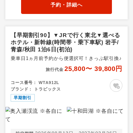
石・二戸・小岩井農場・平
予約・詳細へ
泉・北上・江刺・湯田・釜
石・花巻温泉郷、秋田県／秋
田市内・田沢湖・鹿角・花
輪・湯瀬温泉・玉川温泉・田
【早期割引90】▼JRで行く東北▼選べる
沢湖高原・乳頭温泉郷・十和
ホテル・新幹線(時間帯・乗下車駅) 岩手/
田湖秋田県
青森/秋田 1泊6日(初泊)
乗車日1ヵ月前予約から便選択可！きっぷ駅引換♪
25,800〜 39,800円
旅行代金
コース番号：
WTA912L
ブランド：
トラピックス
早期割引