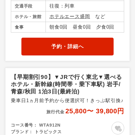
つ・大間)・八戸・十和田湖・
往復：列車
交通手段
奥入瀬（青森県）・大鰐・碇
ホテルエース盛岡
など
ホテル・旅館
ケ関・不老不死・鰺ケ沢・弘
前・三沢・竜飛岬・青森県そ
朝食0回 昼食0回 夕食0回
食事
の他、岩手県／盛岡市・つな
ぎ・鶯宿温泉・八幡平・雫
石・二戸・小岩井農場・平
予約・詳細へ
泉・北上・江刺・湯田・釜
石・花巻温泉郷、秋田県／秋
田市内・田沢湖・鹿角・花
輪・湯瀬温泉・玉川温泉・田
【早期割引90】▼JRで行く東北▼選べる
沢湖高原・乳頭温泉郷・十和
ホテル・新幹線(時間帯・乗下車駅) 岩手/
田湖秋田県
青森/秋田 1泊3日(最終泊)
乗車日1ヵ月前予約から便選択可！きっぷ駅引換♪
25,800〜 39,800円
旅行代金
コース番号：
WTA912N
ブランド：
トラピックス