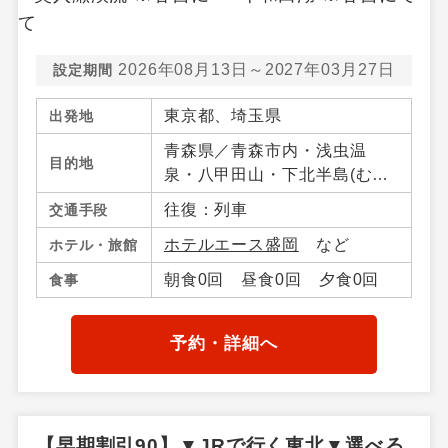
2026年08月13日～2027年03月27日
設定期間
東京都、埼玉県
出発地
青森県／青森市内・浅虫温
目的地
泉・八甲田山・下北半島(む
つ・大間)・八戸・十和田湖・
往復：列車
交通手段
奥入瀬（青森県）・大鰐・碇
ホテルエース盛岡
など
ホテル・旅館
ケ関・不老不死・鰺ケ沢・弘
前・三沢・竜飛岬・青森県そ
朝食0回 昼食0回 夕食0回
食事
の他、岩手県／盛岡市・つな
ぎ・鶯宿温泉・八幡平・雫
石・二戸・小岩井農場・平
予約・詳細へ
泉・北上・江刺・湯田・釜
石・花巻温泉郷、秋田県／秋
田市内・田沢湖・鹿角・花
輪・湯瀬温泉・玉川温泉・田
【早期割引90】▼JRで行く東北▼選べる