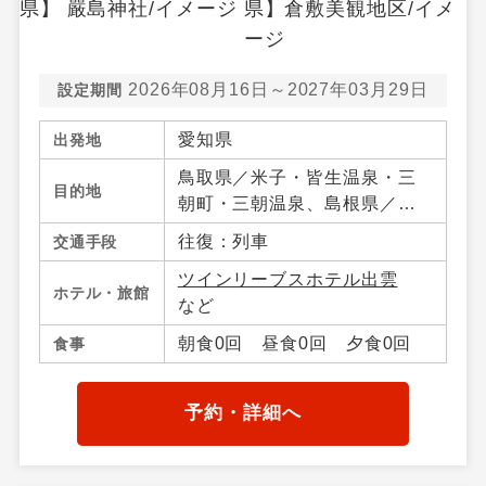
2026年08月16日～2027年03月29日
設定期間
愛知県
出発地
鳥取県／米子・皆生温泉・三
目的地
朝町・三朝温泉、島根県／松
江・宍道湖・玉造温泉・出
往復：列車
交通手段
雲・日御碕、岡山県／岡山市
ツインリーブスホテル出雲
内・倉敷・蒜山・湯原温泉・
ホテル・旅館
など
真庭・岡山県その他、広島県
／広島市内・宮島・尾道・広
朝食0回 昼食0回 夕食0回
食事
島県その他
予約・詳細へ