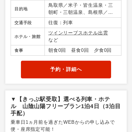
鳥取県／米子・皆生温泉・三
目的地
朝町・三朝温泉、島根県／松
江・宍道湖・玉造温泉・出
往復：列車
交通手段
雲・日御碕、岡山県／岡山市
ツインリーブスホテル出雲
内・倉敷・蒜山・湯原温泉・
ホテル・旅館
など
真庭・岡山県その他、広島県
／広島市内・宮島・尾道・広
朝食0回 昼食0回 夕食0回
食事
島県その他
予約・詳細へ
▼【きっぷ駅受取】選べる列車・ホテ
ル 山陰山陽フリープラン1泊4日（3泊目
手配）
乗車日1ヵ月前を過ぎたWEBからの申し込みで
便・座席指定可能！