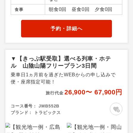
／広島市内・宮島・尾道・広
朝食0回 昼食0回 夕食0回
食事
島県その他
予約・詳細へ
▼【きっぷ駅受取】選べる列車・ホテ
ル 山陰山陽フリープラン3日間
乗車日1ヵ月前を過ぎたWEBからの申し込みで
便・座席指定可能！
26,900〜 67,900円
旅行代金
コース番号：
JMB552B
ブランド：
トラピックス