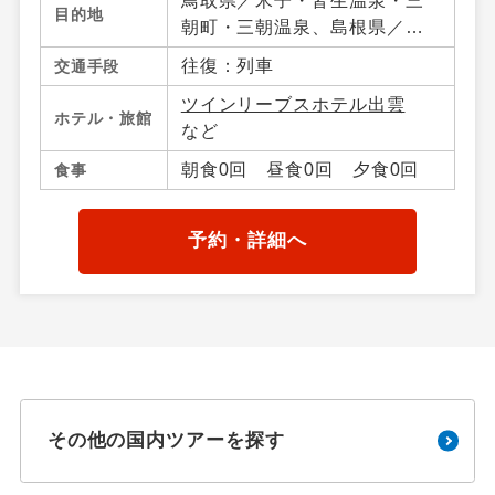
鳥取県／米子・皆生温泉・三
目的地
朝町・三朝温泉、島根県／松
江・宍道湖・玉造温泉・出
往復：列車
交通手段
雲・日御碕、岡山県／岡山市
ツインリーブスホテル出雲
内・倉敷・蒜山・湯原温泉・
ホテル・旅館
など
真庭・岡山県その他、広島県
／広島市内・宮島・尾道・広
朝食0回 昼食0回 夕食0回
食事
島県その他
予約・詳細へ
その他の国内ツアーを探す