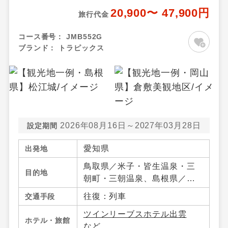
20,900〜 47,900円
旅行代金
コース番号：
JMB552G
ブランド：
トラピックス
2026年08月16日～2027年03月28日
設定期間
愛知県
出発地
鳥取県／米子・皆生温泉・三
目的地
朝町・三朝温泉、島根県／松
江・宍道湖・玉造温泉・出
往復：列車
交通手段
雲・日御碕、岡山県／岡山市
ツインリーブスホテル出雲
内・倉敷・蒜山・湯原温泉・
ホテル・旅館
など
真庭・岡山県その他、広島県