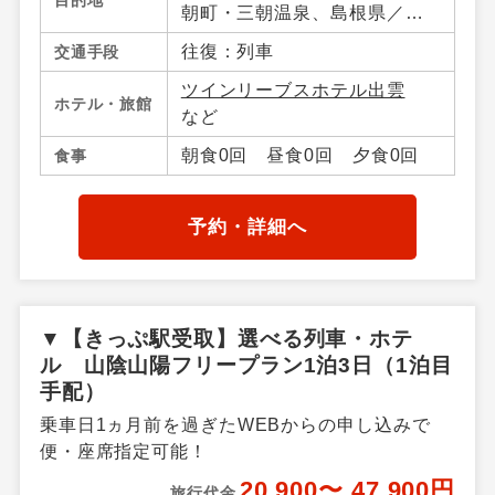
目的地
朝町・三朝温泉、島根県／松
江・宍道湖・玉造温泉・出
往復：列車
交通手段
雲・日御碕、岡山県／岡山市
ツインリーブスホテル出雲
内・倉敷・蒜山・湯原温泉・
ホテル・旅館
など
真庭・岡山県その他、広島県
／広島市内・宮島・尾道・広
朝食0回 昼食0回 夕食0回
食事
島県その他
予約・詳細へ
▼【きっぷ駅受取】選べる列車・ホテ
ル 山陰山陽フリープラン1泊3日（1泊目
手配）
乗車日1ヵ月前を過ぎたWEBからの申し込みで
便・座席指定可能！
20,900〜 47,900円
旅行代金