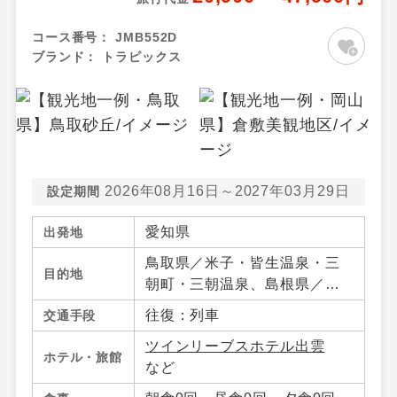
コース番号：
JMB552D
ブランド：
トラピックス
2026年08月16日～2027年03月29日
設定期間
愛知県
出発地
鳥取県／米子・皆生温泉・三
目的地
朝町・三朝温泉、島根県／松
江・宍道湖・玉造温泉・出
往復：列車
交通手段
雲・日御碕、岡山県／岡山市
ツインリーブスホテル出雲
内・倉敷・蒜山・湯原温泉・
ホテル・旅館
など
真庭・岡山県その他、広島県
／広島市内・宮島・尾道・広