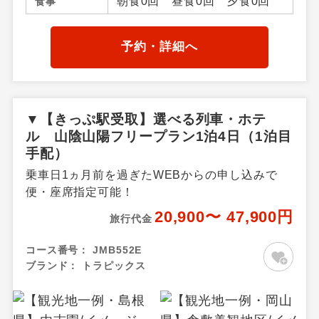
朝食0回 昼食0回 夕食0回
食事
島県その他
予約・詳細へ
▼【きっぷ駅受取】選べる列車・ホテ
ル 山陰山陽フリープラン1泊4日（1泊目
手配）
乗車日1ヵ月前を過ぎたWEBからの申し込みで
便・座席指定可能！
20,900〜 47,900円
旅行代金
コース番号：
JMB552E
ブランド：
トラピックス