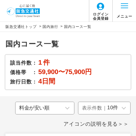
ログイン
メニュー
会員登録
>
>
阪急交通社トップ
国内旅行
国内コース一覧
国内コース一覧
1
件
該当件数：
59,900〜75,900円
価格帯 ：
4日間
旅行日数：
表示件数｜
アイコンの説明を見る＞＞