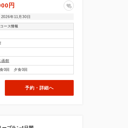
900円
～2026年11月30日
コース情報
館
エ函館
食0回 夕食0回
予約・詳細へ
リープラン4日間