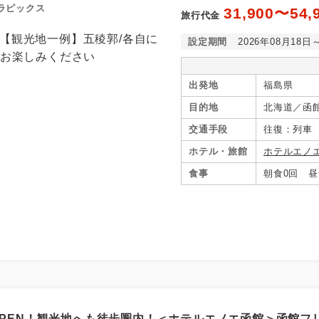
ラピックス
31,900〜54,
旅行代金
設定期間
2026年08月18日
出発地
福島県
目的地
北海道／函
交通手段
往復：列車
ホテル・旅館
ホテルエノ
食事
朝食0回 昼
月OPEN！観光地へも徒歩圏内！＜ホテルエノエ函館＞函館フ