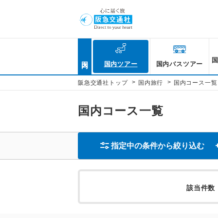
国内
国内ツアー
国内バスツアー
>
>
阪急交通社トップ
国内旅行
国内コース一覧
国内コース一覧
指定中の条件から絞り込む
該当件数