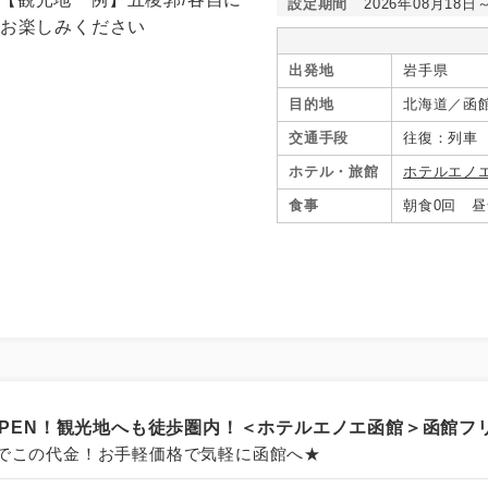
設定期間
2026年08月18日
出発地
岩手県
目的地
北海道／函
交通手段
往復：列車
ホテル・旅館
ホテルエノ
食事
朝食0回 昼
月OPEN！観光地へも徒歩圏内！＜ホテルエノエ函館＞函館フ
でこの代金！お手軽価格で気軽に函館へ★