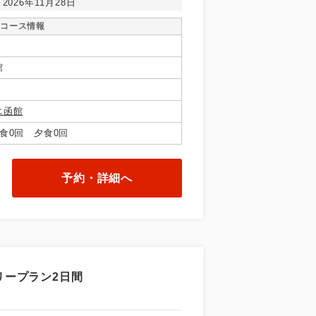
～2026年11月28日
コース情報
館
エ函館
食0回 夕食0回
予約・詳細へ
リープラン2日間