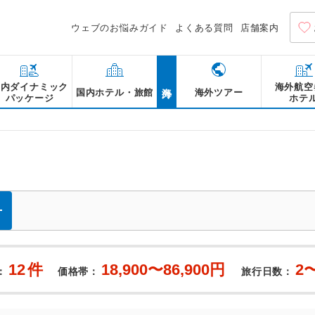
ウェブのお悩みガイド
よくある質問
店舗案内
海外
国内ダイナミック
海外航空
国内ホテル・旅館
海外ツアー
パッケージ
ホテ
12
件
18,900〜86,900円
2
：
価格帯：
旅行日数：