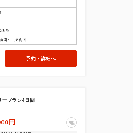
館
エ函館
食0回 夕食0回
予約・詳細へ
リープラン4日間
900円