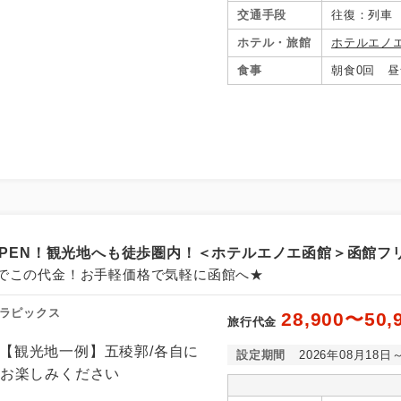
交通手段
往復：列車
ホテル・旅館
ホテルエノ
食事
朝食0回 昼
コン
説明
往路出発空港（駅）から復路到着空港（駅）ま
同行
す。
月OPEN！観光地へも徒歩圏内！＜ホテルエノエ函館＞函館フ
でこの代金！お手軽価格で気軽に函館へ★
現地到着空港（駅）から最終日出発空港（駅）
員同行
ラピックス
同行します。
28,900〜50,
旅行代金
早期申込割引対象コースです。
設定期間
2026年08月18日
割引