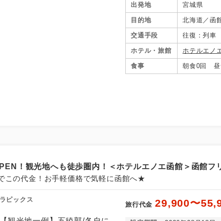
出発地
宮城県
目的地
北海道／函
交通手段
往復：列車
ホテル・旅館
ホテルエノ
食事
朝食0回 昼
月OPEN！観光地へも徒歩圏内！＜ホテルエノエ函館＞函館フ
でこの代金！お手軽価格で気軽に函館へ★
ラピックス
29,900〜55,
旅行代金