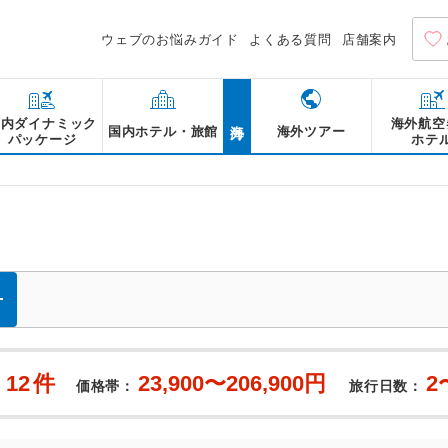
ウェブのお悩みガイド
よくある質問
店舗案内
海外
国内ダイナミック
海外航空
国内ホテル・旅館
海外ツアー
パッケージ
ホテ
12
件
23,900〜206,900円
2
：
価格帯：
旅行日数：