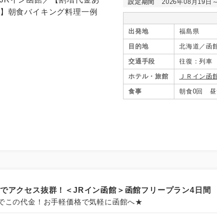
設定期間
2026年08月19日
出発地
福島県
目的地
北海道／函
交通手段
往復：列車
ホテル・旅館
ＪＲイン函
食事
朝食0回 昼
結でアクセス抜群！＜JRイン函館＞函館フリープラン4日間
でこの代金！お手軽価格で気軽に函館へ★