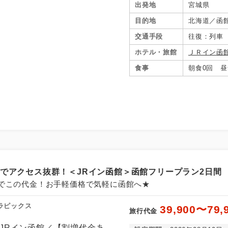
出発地
宮城県
目的地
北海道／函
交通手段
往復：列車
ホテル・旅館
ＪＲイン函
食事
朝食0回 昼
結でアクセス抜群！＜JRイン函館＞函館フリープラン2日間
でこの代金！お手軽価格で気軽に函館へ★
ラピックス
39,900〜79,
旅行代金