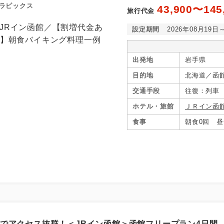
ラピックス
43,900〜145
旅行代金
設定期間
2026年08月19日
出発地
岩手県
目的地
北海道／函
交通手段
往復：列車
ホテル・旅館
ＪＲイン函
食事
朝食0回 昼
結でアクセス抜群！＜JRイン函館＞函館フリープラン4日間