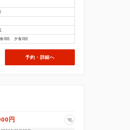
館
館
食0回 夕食0回
予約・詳細へ
900円