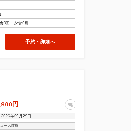
館
食0回 夕食0回
予約・詳細へ
で同行しま
まで添乗員が
,900円
～2026年09月29日
コース情報