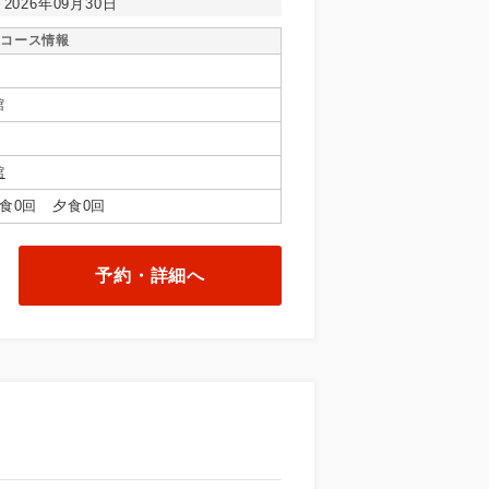
～2026年09月30日
コース情報
館
館
食0回 夕食0回
予約・詳細へ