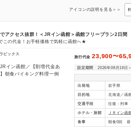
アイコンの説明を見る＞＞
結でアクセス抜群！＜JRイン函館＞函館フリープラン2日間
でこの代金！お手軽価格で気軽に函館へ★
ラピックス
23,900〜65,
旅行代金
設定期間
2026年08月19日
出発地
岩手県
目的地
北海道／函
交通手段
往復：列車
ホテル・旅館
ＪＲイン函
食事
朝食0回 昼