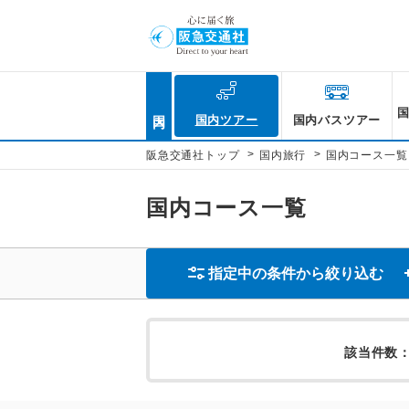
国内
国内ツアー
国内バスツアー
>
>
阪急交通社トップ
国内旅行
国内コース一覧
国内コース一覧
指定中の条件から絞り込む
該当件数