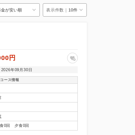
表示件数｜
900円
～2026年09月30日
コース情報
館
館
食0回 夕食0回