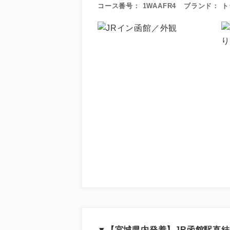
コース番号：
1WAAFR4
ブランド：
ト
▼【宮城県内発着】JR函館駅直