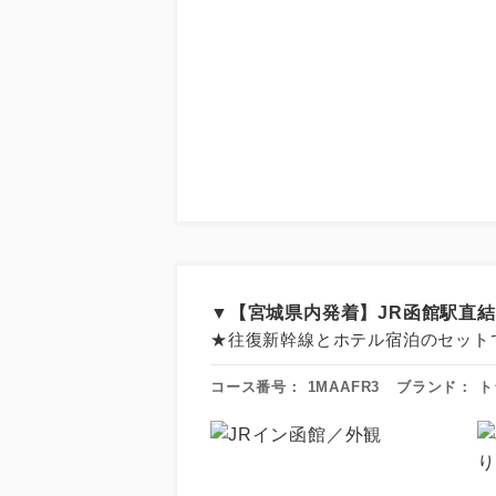
アイ
添乗員
▼【宮城県内発着】JR函館駅直
★往復新幹線とホテル宿泊のセット
現地添乗
コース番号：
1MAAFR3
ブランド：
ト
早期