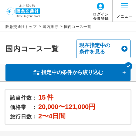
ログイン
メニュー
会員登録
>
>
阪急交通社トップ
国内旅行
国内コース一覧
現在指定中の
国内コース一覧
条件を見る
指定中の条件から絞り込む
15
件
該当件数：
20,000〜121,000円
価格帯 ：
2〜4日間
旅行日数：