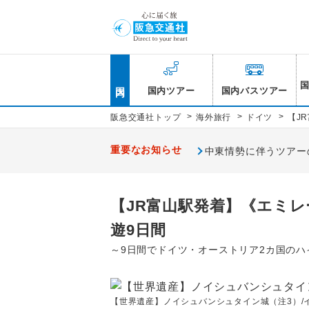
国内
国内ツアー
国内バスツアー
>
>
>
阪急交通社トップ
海外旅行
ドイツ
【J
重要なお知らせ
中東情勢に伴うツアー
【JR富山駅発着】《エミ
遊9日間
～9日間でドイツ・オーストリア2カ国のハ
【世界遺産】ノイシュバンシュタイン城（注3）/