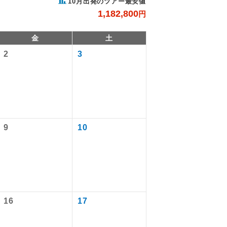
10月出発のツアー最安値
1,182,800
円
金
土
2
3
9
10
で同行しま
。
す。
16
17
ます。