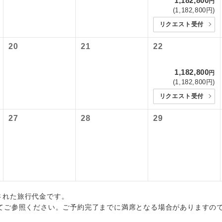
1,182,800
円
初登場のコースです。
ース
各地発着ありとは
油サーチャージは含まれておりません。別途お支払いが必要とな
(1,182,800円)
ービス料】
円（2026/06/02現在）
リクエスト受付
ユネスコに登録されている文化遺産や自然遺産
日程表に記載の出発空港だけでなく、各地より下記追加代金にて
サーチャージは変更になる場合があります。
遺産
上）320円、子供（2歳以上12歳未満）320円
スです。
用しご参加いただけます。
20
21
22
が異なる発着地をご希望の場合は、当社予約センターまで連絡く
温泉地にも宿泊するコースです。
泉
税等】
1,182,800
円
国空港の旅客サービス施設使用料と空港税等は含まれておりませ
(1,182,800円)
ご宿泊ホテルに露天風呂が付いています。
風呂
なります。料金確定後、お知らせいたします。
リクエスト受付
ご宿泊ホテルに大浴場が付いています。
場
27
28
29
全てのお食事が付いていますので、お食事の心
付き
ん。（機内食を除く）
お部屋にてゆっくりとお召し上がりいただけま
屋食
周りの音を気にせず、ガイドさんの説明をじっ
イヤホン
出された旅行代金です。
ができます。
てご参照ください。ご予約完了までに満席となる場合がありますの