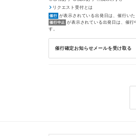
1名様
リクエスト受付とは
2名様
が表示されている出発日は、催行いた
催行
が表示されている出発日は、催行
催行中止
おひとり様
す。
1名様1
催行確定お知らせメールを受け取る
ご夫婦
女性
年齢制
航空会
ホテル