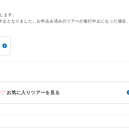
1名様から出発可能な個人型プランです。
催行
2名様から出発可能な個人型プランです。
催行
します。
中止となりました。お申込み済みのツアーが催行中止になった場合
おひとり様限定でご参加いただけるコースです
参加限定
1名様1室利用でも追加料金がかからないコース
室同代金
ご夫婦限定でご参加いただけるコースです。
限定
女性限定でご参加いただけるコースです。
限定
ご参加にあたり年齢に制限があるコースです。
限あり
お気に入りツアーを見る
利用航空会社が指定なので、ご出発の計画にと
社指定
す。
ご紹介するホテルを指定したコースです。
指定