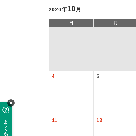
10
2026年
月
日
月
4
5
アイ
添乗員
旅行代金に、
現地係
【日本国内空
このツアーは
11
12
関西国際空港
※リクエスト受
バスガイ
大人（12歳以上