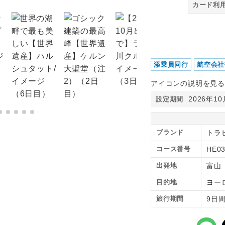
カード利
添乗員同行
航空会社
アイコンの説明を見る
2026年1
設定期間
ブランド
トラ
コース番号
HE0
出発地
富山
目的地
ヨー
旅行期間
9日