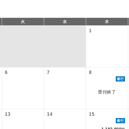
火
水
木
1
6
7
8
コン
説明
催行
往路出発空港（駅）から復路到着空港（駅）ま
同行
受付終了
す。
以下の料金は含まれておりません。別途お支払が必要となります
現地到着後、現地係員が同行しお世話いたしま
員同行
港施設使用料】
以下の出発地から追加代金でご参加いただけます。
13
14
15
バスガイドが乗務し、車内での観光案内があり
付の場合、ご手配の可否は後日回答させていただきます。
ド乗務
催行
）3,310円、子供（2歳以上12歳未満）1,660円