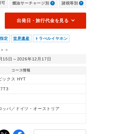
用可
燃油サーチャージ別
諸税等別
出発日・旅行代金を見る
指定
世界遺産
トラべルイヤホン
＞＞
0月15日～2026年12月17日
コース情報
ピックス HYT
37T3
ロッパ／ドイツ・オーストリア
間