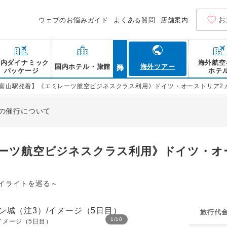
お
ウェブのお悩みガイド
よくある質問
店舗案内
海外
国内ダイナミック
海外航空
国内ホテル・旅館
海外ツアー
パッケージ
ホテ
R富山駅発着】《エミレーツ航空ビジネスクラス利用》ドイツ・オーストリア2
の催行について
レーツ航空ビジネスクラス利用》ドイツ・オ
イライトを巡る～
旅行代
1
/
10
イメージ（5日目）
【世界遺産】シェーンブル