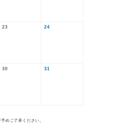
ります。
を訪ねるコー
飛行機や鉄
23
24
ださい。
ん。別途お支
30
31
配はいりませ
す。
くり聞くこと
で予めご了承ください。