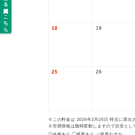
新コ
追加代金にて
旅行代金に燃
【旅客保安サ
目安：98,000
関西国際空港
当ツアーは
※上記の燃油
世界
大人（12歳以
道などを利
18
19
ご同行者様
温
【海外空港諸
旅行代金に各
露天
払いが必要と
大浴
25
26
全食事
お部
トラベル
※この料金は 2026年2月25日 時点に算
※空席情報は随時変動しますので目安とし
◎余裕あり ◯残席あり △残席わずか