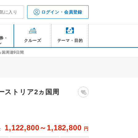
気に入り
ログイン・会員登録
券・
クルーズ
テーマ・目的
ル
ヵ国周遊9日間
ーストリア2ヵ国周
1,122,800～1,182,800
円
金
ン宮殿/イメージ（7日目）
ロ