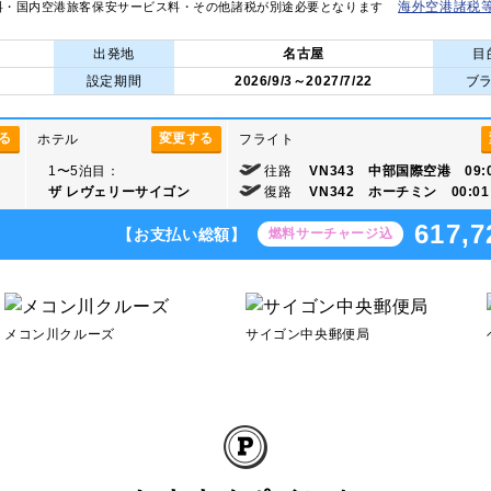
海外空港諸税
料・国内空港旅客保安サービス料・その他諸税が別途必要となります
A
出発地
名古屋
目
設定期間
2026/9/3～2027/7/22
ブ
る
変更する
ホテル
フライト
1〜5泊目：
往路
VN343 中部国際空港 09:
ザ レヴェリーサイゴン
復路
VN342 ホーチミン 00:01
617,7
【お支払い総額】
燃料サーチャージ込
メコン川クルーズ
サイゴン中央郵便局