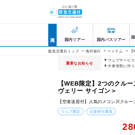
国内
国内ツアー
国内バスツアー
>
>
>
【
阪急交通社トップ
海外旅行
ベトナム
ウェブサービス休
重要なお知らせ
中東情勢に伴う
【WEB限定】2つのクル
ヴェリー サイゴン＞
【空港送迎付】人気のメコン川クルー
ウェブ限定
正規割引運賃
28