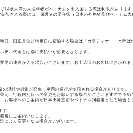
＞
で14歳未満の未成年者がベトナムを出入国する際は制限があります
ご参加される際には、保護者の委任状（日本の外務省及びベトナム大
大晦日、旧正月など特定日に宿泊する場合は「ガラディナー」と呼ば
ずホテル代金とは別に支払いが必要となります。
、変更の連絡が入る場合がございます。お申込済のお客様におかれま
路の混雑や封鎖が発生し車両の通行が制限される場合があります。
れ替え、行程内別日への変更をお願いする場合がございますので予め
で、お客様へのご案内が日本出発直前やベトナム到着後となる場合も
ます。
到着後にご案内いたします。
状況により変更となる場合がございます。