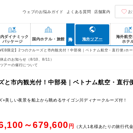
お
ウェブのお悩みガイド
よくある質問
店舗案内
海外
国内ダイナミック
海外航空
国内ホテル・旅館
海外ツアー
パッケージ
ホテ
WEB限定】2つのクルーズと市内観光付！中部発｜ベトナム航空・直行便♪ホー
止のお知らせ（8/10、8/11）
ツアーの催行について
ーズと市内観光付！中部発｜ベトナム航空・直行便
ズ+美しい夜景を船上から眺めるサイゴン川ディナークルーズ付！
6,100～679,600
円
（大人1名様あたりの旅行代