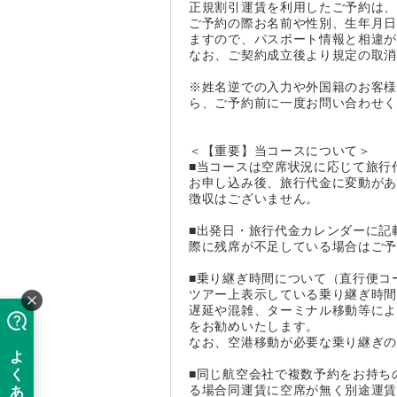
正規割引運賃を利用したご予約は
ご予約の際お名前や性別、生年月
ますので、パスポート情報と相違
なお、ご契約成立後より規定の取
※姓名逆での入力や外国籍のお客
ら、ご予約前に一度お問い合わせ
＜【重要】当コースについて＞
■当コースは空席状況に応じて旅行
お申し込み後、旅行代金に変動が
徴収はございません。
■出発日・旅行代金カレンダーに記
際に残席が不足している場合はご
■乗り継ぎ時間について（直行便コ
ツアー上表示している乗り継ぎ時
遅延や混雑、ターミナル移動等に
をお勧めいたします。
なお、空港移動が必要な乗り継ぎ
■同じ航空会社で複数予約をお持ち
る場合同運賃に空席が無く別途運