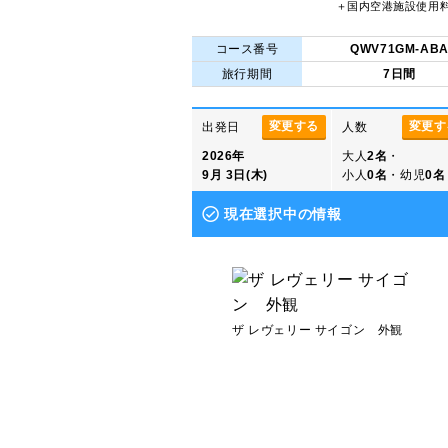
＋国内空港施設使用
コース番号
QWV71GM-AB
旅行期間
7日間
変更する
変更す
出発日
人数
2026年
大人
2名
・
9月 3日(木)
小人
0名
・幼児
0名
現在選択中の情報
ザ レヴェリー サイゴン 外観