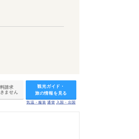
観光ガイド・
料請求
きません
旅の情報を見る
気温・服装
通貨
入国・出国