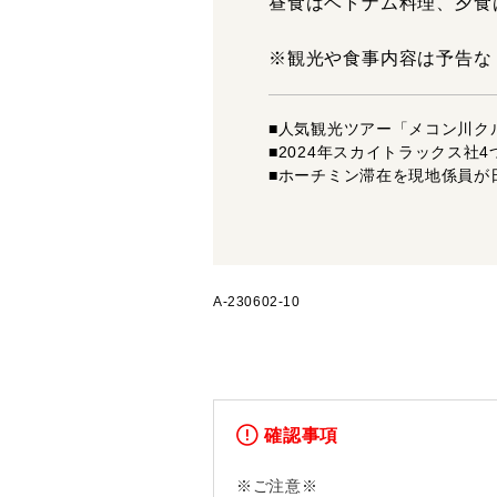
昼食はベトナム料理、夕食
※観光や食事内容は予告な
■人気観光ツアー「メコン川ク
■2024年スカイトラックス社
■ホーチミン滞在を現地係員が
A-230602-10
確認事項
※ご注意※