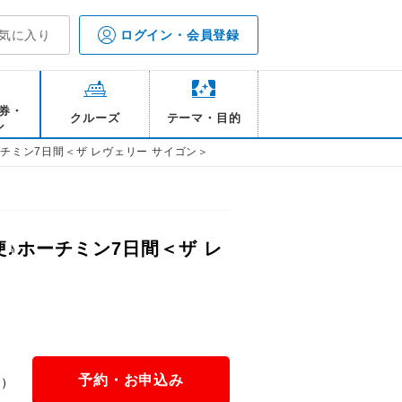
気に入り
ログイン・会員登録
券・
クルーズ
テーマ・目的
ル
チミン7日間＜ザ レヴェリー サイゴン＞
♪ホーチミン7日間＜ザ レ
予約・お申込み
金）