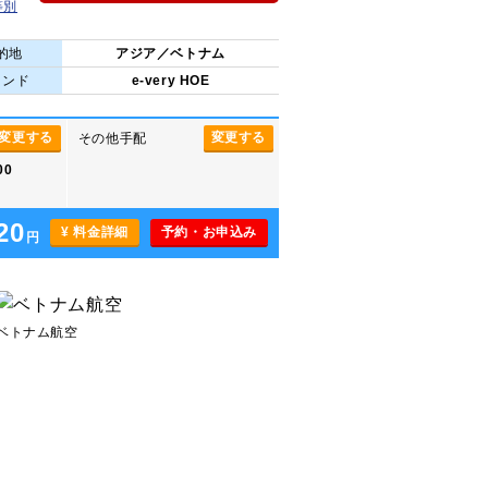
等別
的地
アジア／ベトナム
ランド
e-very HOE
変更する
変更する
その他手配
00
20
¥ 料金詳細
予約・お申込み
円
ベトナム航空