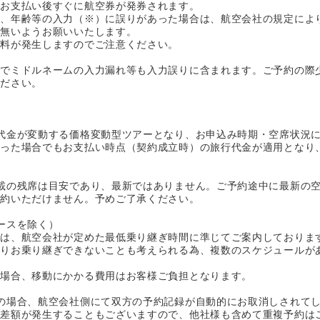
、お支払い後すぐに航空券が発券されます。
日、年齢等の入力（※）に誤りがあった場合は、航空会社の規定によ
が無いようお願いいたします。
消料が発生しますのでご注意ください。
様でミドルネームの入力漏れ等も入力誤りに含まれます。ご予約の際
ください。
代金が変動する価格変動型ツアーとなり、お申込み時期・空席状況
あった場合でもお支払い時点（契約成立時）の旅行代金が適用となり
載の残席は目安であり、最新ではありません。ご予約途中に最新の
予約いただけません。予めご了承ください。
ースを除く）
間は、航空会社が定めた最低乗り継ぎ時間に準じてご案内しておりま
よりお乗り継ぎできないことも考えられる為、複数のスケジュールが
の場合、移動にかかる費用はお客様ご負担となります。
の場合、航空会社側にて双方の予約記録が自動的にお取消しされて
賃差額が発生することもございますので、他社様も含めて重複予約は