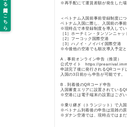
※再手配にて運賃差額が発生した
＜ベトナム入国前事前登録制度に
ベトナム入国に際し、入国前の事
※現時点で本登録制度を導入している
［1］ホーチミン・タンソンニャッ
［2］フーコック国際空港
［3］ハノイ・ノイバイ国際空港
※今後他の空港でも順次導入予定
A．事前オンライン申告（推奨）
公式サイト https://prearrival.immi
申請完了後に発行されるQRコード
入国の3日前から申告が可能です。
B．到着後のQRコード申告
入国審査エリアに設置されているQ
※空港には電子端末の設置はござ
※乗り継ぎ（トランジット）で入
※ベトナム到着後の申告は混雑の
※ダナン空港では、現時点ではま