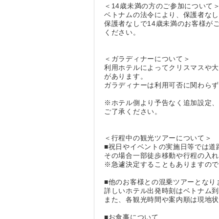
＜14歳未満の方のご参加について
ベトナムの法令により、保護者なし
保護者なしで14歳未満のお客様が
ください。
＜ガラディナーについて＞
利用ホテルによってクリスマスや
があります。
ガラディナーは利用可否に関わら
※ホテル側より予告なく追加設定
ご了承ください。
＜行程中の観光ツアーについて＞
■祝日やイベントの実施日等では道
その場合一部徒歩移動や行程の入
※急遽決定することもありますの
■他のお客様との混乗ツアーとなり
詳しいホテル出発時刻はベトナム
また、各観光時間や案内順は現地
■お食事について