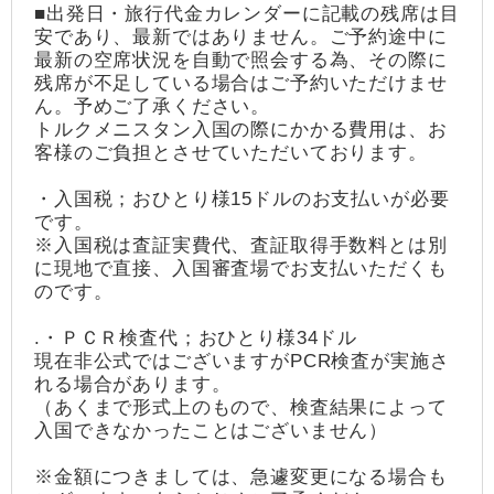
■出発日・旅行代金カレンダーに記載の残席は目
安であり、最新ではありません。ご予約途中に
最新の空席状況を自動で照会する為、その際に
残席が不足している場合はご予約いただけませ
ん。予めご了承ください。
トルクメニスタン入国の際にかかる費用は、お
客様のご負担とさせていただいております。
・入国税；おひとり様15ドルのお支払いが必要
です。
※入国税は査証実費代、査証取得手数料とは別
に現地で直接、入国審査場でお支払いただくも
のです。
.・ＰＣＲ検査代；おひとり様34ドル
現在非公式ではございますがPCR検査が実施さ
れる場合があります。
（あくまで形式上のもので、検査結果によって
入国できなかったことはございません）
※金額につきましては、急遽変更になる場合も