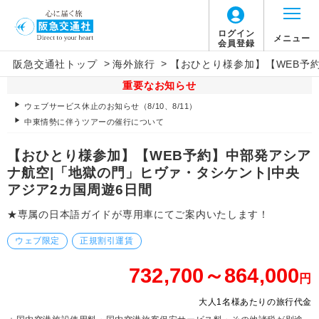
ログイン
メニュー
会員登録
>
>
阪急交通社トップ
海外旅行
【おひとり様参加】【WEB予
重要なお知らせ
ウェブサービス休止のお知らせ（8/10、8/11）
中東情勢に伴うツアーの催行について
【おひとり様参加】【WEB予約】中部発アシア
ナ航空|「地獄の門」ヒヴァ・タシケント|中央
アジア2カ国周遊6日間
★専属の日本語ガイドが専用車にてご案内いたします！
ウェブ限定
正規割引運賃
732,700～864,000
円
大人1名様あたりの旅行代金