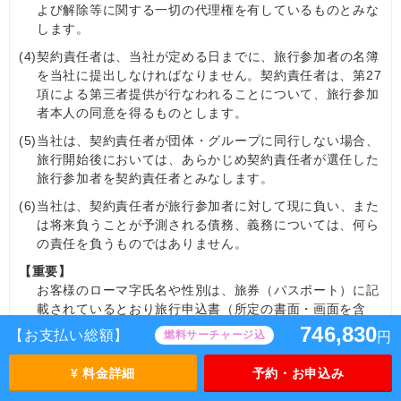
よび解除等に関する一切の代理権を有しているものとみな
します。
(4)
契約責任者は、当社が定める日までに、旅行参加者の名簿
を当社に提出しなければなりません。契約責任者は、第27
項による第三者提供が行なわれることについて、旅行参加
者本人の同意を得るものとします。
(5)
当社は、契約責任者が団体・グループに同行しない場合、
旅行開始後においては、あらかじめ契約責任者が選任した
旅行参加者を契約責任者とみなします。
(6)
当社は、契約責任者が旅行参加者に対して現に負い、また
は将来負うことが予測される債務、義務については、何ら
の責任を負うものではありません。
【重要】
お客様のローマ字氏名や性別は、旅券（パスポート）に記
載されているとおり旅行申込書（所定の書面・画面を含
む）にご記入ください。誤って記入された場合は、第12項
746,830
【お支払い総額】
燃料サーチャージ込
円
(1)のお客様の交替手数料（10,000円）が必要となりま
す。なお、すでに航空券を発行している場合は、別途再発
¥ 料金詳細
予約・お申込み
券に関わる費用を請求させていただきます。また、運送・