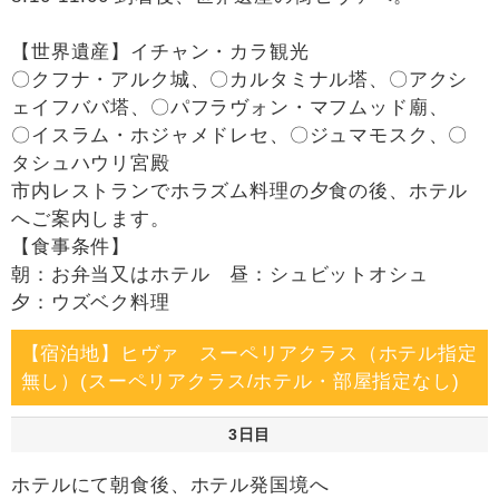
【世界遺産】イチャン・カラ観光
〇クフナ・アルク城、〇カルタミナル塔、〇アクシ
ェイフババ塔、〇パフラヴォン・マフムッド廟、
〇イスラム・ホジャメドレセ、〇ジュマモスク、〇
タシュハウリ宮殿
市内レストランでホラズム料理の夕食の後、ホテル
へご案内します。
【食事条件】
朝：お弁当又はホテル 昼：シュビットオシュ
夕：ウズベク料理
【宿泊地】ヒヴァ スーペリアクラス（ホテル指定
無し）(スーペリアクラス/ホテル・部屋指定なし)
3日目
ホテルにて朝食後、ホテル発国境へ