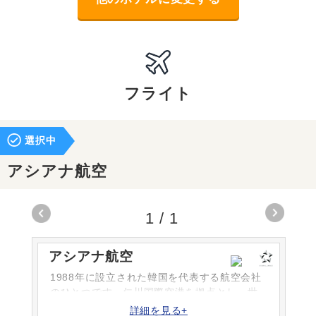
フライト
選択中
アシアナ航空
1
/
1
アシアナ航空
1988年に設立された韓国を代表する航空会社
のひとつです。仁川国際空港を拠点とし、世
界各国へ運航しています。日本へは成田や羽
詳細を見る+