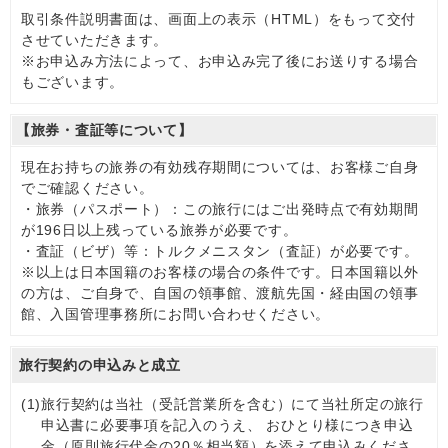
取引条件説明書面は、画面上の表示（HTML）をもって交付
させていただきます。
※お申込み方法によって、お申込み完了後にお送りする場合
もございます。
【旅券・査証等について】
現在お持ちの旅券の有効残存期間については、お客様ご自身
でご確認ください。
・旅券（パスポート）：この旅行にはご出発時点で有効期間
が196日以上残っている旅券が必要です。
・査証（ビザ）等：トルクメニスタン（査証）が必要です。
※以上は日本国籍のお客様の場合の条件です。日本国籍以外
の方は、ご自身で、自国の領事館、渡航先国・経由国の領事
館、入国管理事務所にお問い合わせください。
旅行契約の申込みと成立
(1)
旅行契約は当社（受託営業所を含む）にて当社所定の旅行
申込書に必要事項を記入のうえ、 おひとり様につき申込
金（原則旅行代金の20％相当額）を添えて申込みくださ