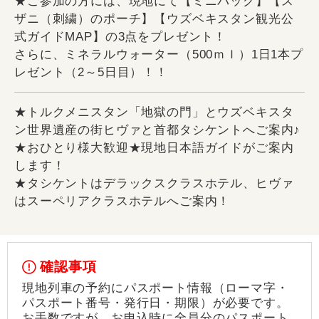
★ご参加の方には、現地にて【ミニバッグ】【ス
ザニ（刺繍）のポーチ】【ウズベキスタン観光公
式ガイドMAP】の3点をプレゼント！
さらに、ミネラルウォーター（500ｍｌ）1日1本プ
レゼント（2～5日目）！！
★トルクメニスタン「地獄の門」とウズベキスタ
ン世界遺産の街ヒヴァと首都タシケントへご案内♪
★おひとり様大歓迎★現地日本語ガイドがご案内
します！
★タシケントはデラックスクラスホテル、ヒヴァ
はスーペリアクラスホテルへご案内！
確認事項
現地列車の予約にパスポート情報（ローマ字・
パスポート番号・発行日・期限）が必要です。
お手数ですが、お申込時に全員分のパスポート