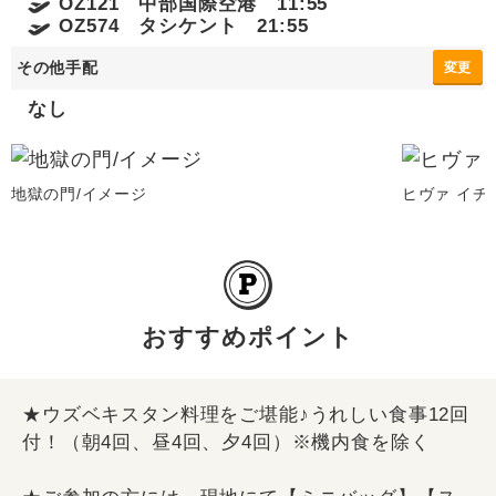
OZ121 中部国際空港 11:55
OZ574 タシケント 21:55
その他手配
変更
なし
地獄の門/イメージ
ヒヴァ イ
おすすめポイント
★ウズベキスタン料理をご堪能♪うれしい食事12回
付！（朝4回、昼4回、夕4回）※機内食を除く