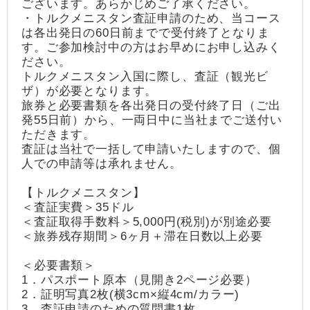
ございます。あらかじめご了承ください。
・トルクメニスタン査証申請のため、当コース
は各出発日の60日前までで受付終了となりま
す。ご参加検討中の方はお早めにお申し込みく
ださい。
トルクメニスタン入国に際し、査証（観光ビ
ザ）が必要となります。
旅券と必要書類を各出発日の受付終了日（ご出
発55日前）から、一両日中に当社までご送付い
ただきます。
査証は当社で一括して申請いたしますので、個
人での申請等は承れません。
【トルクメニスタン】
＜査証実費＞35ドル
＜査証取得手数料＞5,000円(税別)が別途必要
＜旅券残存期間＞6ヶ月＋滞在日数以上必要
＜必要書類＞
1．パスポート原本（見開き2ページ必要）
2．証明写真2枚(横3cm×縦4cm/カラー)
3．査証申請のための質問書1枚