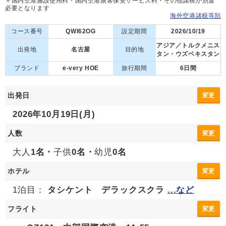
＋国内空港施設使用料・国内空港旅客保安サービス料・その他諸税が別途
必要となります
海外空港諸税等別
コース番号
QWI62OG
設定期間
2026/10/19
アジア／トルクメニス
出発地
名古屋
目的地
タン・ウズベキスタン
ブランド
e-very HOE
旅行期間
6日間
出発日
変更
2026年10月19日(月)
人数
変更
大人
1名・
子供
0名・
幼児
0名
ホテル
変更
1泊目：
タシケント デラックスクラ
...など
フライト
変更