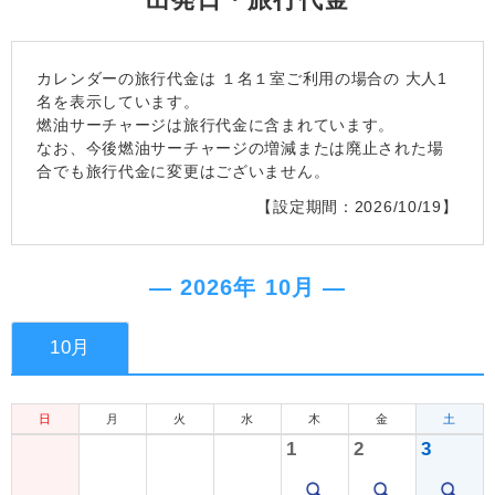
出発日・旅行代金
カレンダーの旅行代金は
１名１室
ご利用の場合の 大人1
名を表示しています。
燃油サーチャージは旅行代金に含まれています。
なお、今後燃油サーチャージの増減または廃止された場
合でも旅行代金に変更はございません。
【設定期間：2026/10/19】
― 2026年 10月 ―
10月
日
月
火
水
木
金
土
1
2
3