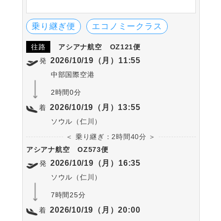
田をはじめとする各都市へ就航しています。
スターアライアンス加盟以外の航空会社とも
多く共同運航しています。
乗り継ぎ便
エコノミークラス
往路
アシアナ航空
OZ121便
2026/10/19（月）11:55
発
中部国際空港
2時間0分
2026/10/19（月）13:55
着
ソウル（仁川）
＜ 乗り継ぎ：2時間40分 ＞
アシアナ航空
OZ573便
2026/10/19（月）16:35
発
ソウル（仁川）
7時間25分
2026/10/19（月）20:00
着