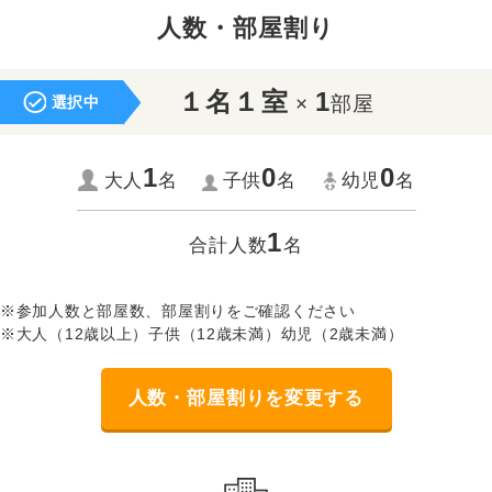
人数・部屋割り
１名１室
1
×
部屋
選択中
1
0
0
大人
名
子供
名
幼児
名
1
合計人数
名
※参加人数と部屋数、部屋割りをご確認ください
※大人（12歳以上）子供（12歳未満）幼児（2歳未満）
人数・部屋割りを変更する