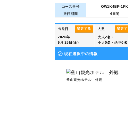
コース番号
QW1K4BP-1P
旅行期間
4日間
変更する
変更す
出発日
人数
2026年
大人
2名
・
9月 25日(金)
小人
0名
・幼児
0名
現在選択中の情報
釜山観光ホテル 外観