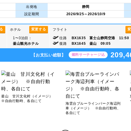
K
出発地
静岡
設定期間
2026/9/25～2026/10/9
る
変更する
ホテル
フライト
1〜3泊目：
往路
BX1635 富士山静岡空港 11:50
釜山観光ホテル
復路
BX1645 釜山 09:05
209,4
【お支払い総額】
燃料サーチャージ込
釜山 甘川文化村（イメージ）
※自由行動時、各自にて
海雲台ブルーラインパーク海辺列
車（イメージ） ※自由行動時、
各自にて