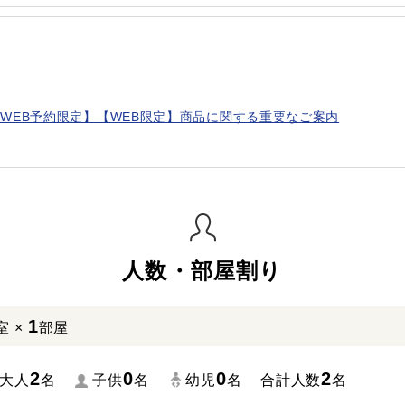
WEB予約限定】【WEB限定】商品に関する重要なご案内
人数・部屋割り
1
室 ×
部屋
2
0
0
2
大人
名
子供
名
幼児
名
合計人数
名