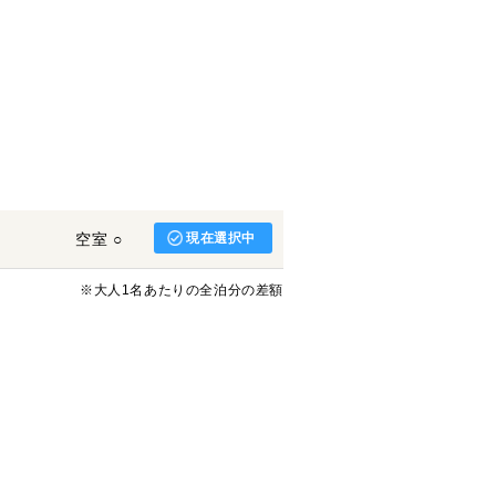
空室 ○
現在選択中
※大人1名あたりの全泊分の差額