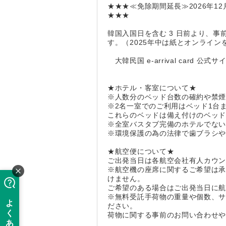
★★★≪免除期間延長≫2026年1
★★★
韓国入国日を含む 3 日前より、
す。（2025年中は紙とオンライン
大韓民国 e-arrival card 公式サイト ht
★ホテル・客室について★
※人数分のベッド台数の確約や禁
※2名一室でのご利用はベッド1台
これらのベッドは備え付けのベッド
※全室バスタブ完備のホテルでな
※環境保護の為の法律で歯ブラシ
★航空便について★
ご出発当日は各航空会社有人カウ
※航空機の座席に関するご希望は
けません。
ご希望のある場合はご出発当日に
※無料受託手荷物の重量や個数、
ださい。
荷物に関する事前のお問い合わせ