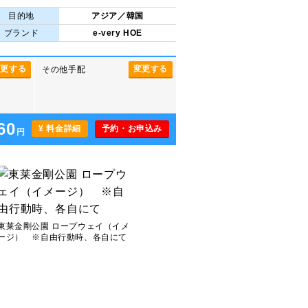
目的地
アジア／韓国
ブランド
e-very HOE
変更する
変更する
その他手配
60
¥ 料金詳細
予約・お申込み
円
東莱金剛公園 ロープウェイ（イメ
ージ） ※自由行動時、各自にて