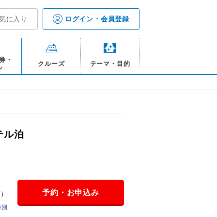
気に入り
ログイン・会員登録
券・
クルーズ
テーマ・目的
ル
テル泊
予約・お申込み
金）
等別