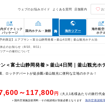
お
ウェブのお悩みガイド
よくある質問
店舗案内
海外
国内ダイナミック
海外航空
国内ホテル・旅館
海外ツアー
パッケージ
ホテ
B予約限定】エアプサン＜富士山静岡発着＞釜山4日間｜釜山観光ホテル泊
止のお知らせ（8/10、8/11）
ツアーの催行について
サン＜富士山静岡発着＞釜山4日間｜釜山観光ホ
園、ロッテデパートが徒歩圏♪釜山観光に便利な立地のホテル！
7,600～117,800
円
（大人1名様あたりの旅行代
海外空港諸税
＋国内空港施設使用料・その他諸税が別途必要となります