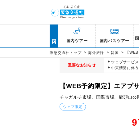
国内
国内ツアー
国内バスツアー
>
>
>
【WE
阪急交通社トップ
海外旅行
韓国
ウェブサービス休
重要なお知らせ
中東情勢に伴う
【WEB予約限定】エアプ
チャガルチ市場、国際市場、龍頭山公
ウェブ限定
9