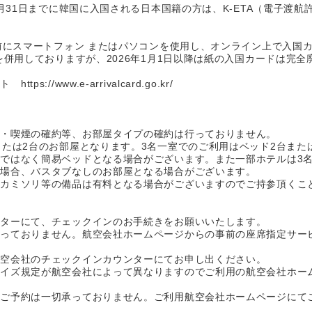
2月31日までに韓国に入国される日本国籍の方は、K-ETA（電子渡
事前にスマートフォン またはパソコンを使用し、オンライン上で入国
を併用しておりますが、2026年1月1日以降は紙の入国カードは完
tps://www.e-arrivalcard.go.kr/
煙・喫煙の確約等、お部屋タイプの確約は行っておりません。
または2台のお部屋となります。3名一室でのご利用はベッド2台また
ではなく簡易ベッドとなる場合がございます。また一部ホテルは3
い場合、バスタブなしのお部屋となる場合がございます。
やカミソリ等の備品は有料となる場合がございますのでご持参頂くこ
ンターにて、チェックインのお手続きをお願いいたします。
承っておりません。航空会社ホームページからの事前の座席指定サー
航空会社のチェックインカウンターにてお申し出ください。
サイズ規定が航空会社によって異なりますのでご利用の航空会社ホー
やご予約は一切承っておりません。ご利用航空会社ホームページにて