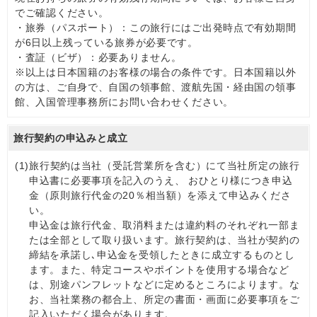
でご確認ください。
・旅券（パスポート）：この旅行にはご出発時点で有効期間
が6日以上残っている旅券が必要です。
・査証（ビザ）：必要ありません。
※以上は日本国籍のお客様の場合の条件です。日本国籍以外
の方は、ご自身で、自国の領事館、渡航先国・経由国の領事
館、入国管理事務所にお問い合わせください。
旅行契約の申込みと成立
(1)
旅行契約は当社（受託営業所を含む）にて当社所定の旅行
申込書に必要事項を記入のうえ、 おひとり様につき申込
金（原則旅行代金の20％相当額）を添えて申込みくださ
い。
申込金は旅行代金、取消料または違約料のそれぞれ一部ま
たは全部として取り扱います。旅行契約は、当社が契約の
締結を承諾し､申込金を受領したときに成立するものとし
ます。また、特定コースやポイントを使用する場合など
は、別途パンフレットなどに定めるところによります。な
お、当社業務の都合上、所定の書面・画面に必要事項をご
記入いただく場合があります。