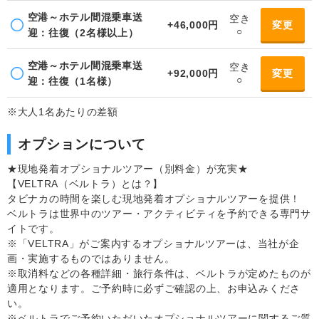
空港～ホテル間混乗車送
空き
+46,000円
変更
○
迎：往復（2名様以上）
空港～ホテル間混乗車送
空き
+92,000円
変更
○
迎：往復（1名様）
※大人1名あたりの差額
オプションについて
★現地発着オプショナルツアー（別料金）が充実★
【VELTRA（ベルトラ）とは？】
タビナカの時間を楽しむ現地発着オプショナルツアーを提供！
ベルトラは世界中のツアー・アクティビティを予約できる専門サ
イトです。
※「VELTRA」がご案内するオプショナルツアーは、当社が企
画・実施するものではありません。
※取消料などの各種詳細・旅行条件は、ベルトラが定めたものが
適用となります。ご予約時に必ずご確認の上、お申込みくださ
い。
※ベルトラでご予約いただいたオプショナルツアーに関するご質