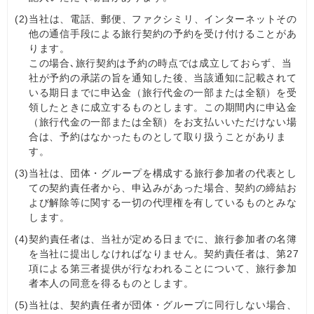
(2)
当社は、電話、郵便、ファクシミリ、インターネットその
他の通信手段による旅行契約の予約を受け付けることがあ
ります。
この場合､旅行契約は予約の時点では成立しておらず、当
社が予約の承諾の旨を通知した後、当該通知に記載されて
いる期日までに申込金（旅行代金の一部または全額）を受
領したときに成立するものとします。この期間内に申込金
（旅行代金の一部または全額）をお支払いいただけない場
合は、予約はなかったものとして取り扱うことがありま
す。
(3)
当社は、団体・グループを構成する旅行参加者の代表とし
ての契約責任者から、申込みがあった場合、契約の締結お
よび解除等に関する一切の代理権を有しているものとみな
します。
(4)
契約責任者は、当社が定める日までに、旅行参加者の名簿
を当社に提出しなければなりません。契約責任者は、第27
項による第三者提供が行なわれることについて、旅行参加
者本人の同意を得るものとします。
(5)
当社は、契約責任者が団体・グループに同行しない場合、