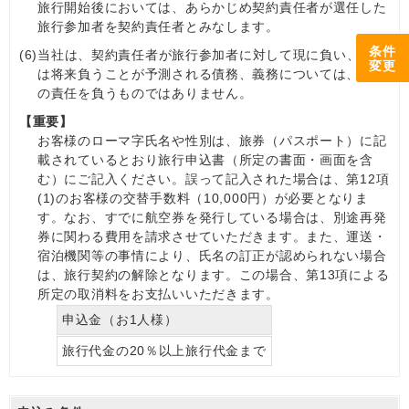
旅行開始後においては、あらかじめ契約責任者が選任した
旅行参加者を契約責任者とみなします。
条件
(6)
当社は、契約責任者が旅行参加者に対して現に負い、また
変更
は将来負うことが予測される債務、義務については、何ら
の責任を負うものではありません。
【重要】
お客様のローマ字氏名や性別は、旅券（パスポート）に記
載されているとおり旅行申込書（所定の書面・画面を含
む）にご記入ください。誤って記入された場合は、第12項
(1)のお客様の交替手数料（10,000円）が必要となりま
す。なお、すでに航空券を発行している場合は、別途再発
券に関わる費用を請求させていただきます。また、運送・
宿泊機関等の事情により、氏名の訂正が認められない場合
は、旅行契約の解除となります。この場合、第13項による
所定の取消料をお支払いいただきます。
申込金（お1人様）
旅行代金の20％以上旅行代金まで