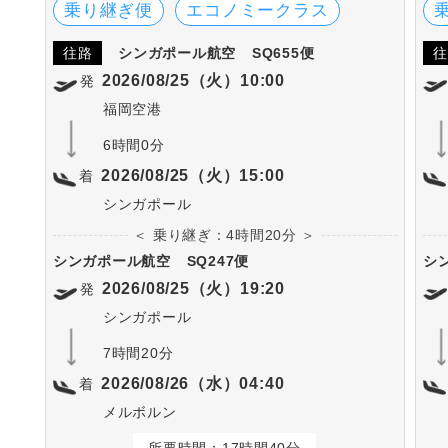
す。
乗り継ぎ便
エコノミークラス
往路
シンガポール航空
SQ655便
往
2026/08/25（火）10:00
発
福岡空港
6時間0分
2026/08/25（火）15:00
着
シンガポール
＜ 乗り継ぎ：4時間20分 ＞
シンガポール航空
SQ247便
シ
2026/08/25（火）19:20
発
シンガポール
7時間20分
2026/08/26（水）04:40
着
メルボルン