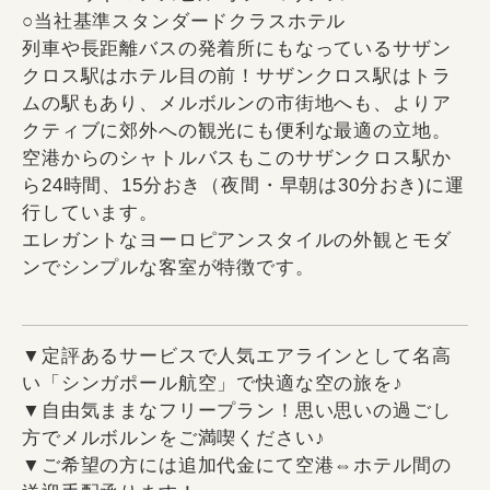
○当社基準スタンダードクラスホテル
列車や長距離バスの発着所にもなっているサザン
クロス駅はホテル目の前！サザンクロス駅はトラ
ムの駅もあり、メルボルンの市街地へも、よりア
クティブに郊外への観光にも便利な最適の立地。
空港からのシャトルバスもこのサザンクロス駅か
ら24時間、15分おき（夜間・早朝は30分おき)に運
行しています。
エレガントなヨーロピアンスタイルの外観とモダ
ンでシンプルな客室が特徴です。
▼定評あるサービスで人気エアラインとして名高
い「シンガポール航空」で快適な空の旅を♪
▼自由気ままなフリープラン！思い思いの過ごし
方でメルボルンをご満喫ください♪
▼ご希望の方には追加代金にて空港⇔ホテル間の