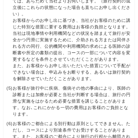
ては、あらためて当社よりお伺いします。（旅行契約の成
立後にこれらの状態になった場合も直ちにお申し出くださ
い）。
お客様からのお申し出に基づき、当社がお客様のために講
じた特別な措置に要する費用はお客様の負担となります。
当社は現地事情や利用機関などの状況を踏まえて旅行が安
全かつ円滑に実施するために、介助される方または同伴さ
れる方の同行、公的機関や利用機関の求めによる医師の診
断書や所定の書類の提出、コースの一部について内容を変
更するなどを条件とさせていただくことがあります。
また、お客様からお申し出いただいた措置について手配が
できない場合は、申込みをお断りする、あるいは旅行契約
を解除させていただくことがあります。
(5)
お客様が旅行中に疾病、傷病その他の事由により、医師の
診断または加療が必要と当社が判断する場合は、旅行の円
滑な実施をはかるため必要な措置を講じることがありま
す。なお､これにかかる一切の費用はお客様のご負担とな
ります。
(6)
お客様のご都合による別行動は原則としてできません。た
だし、コースにより別途条件でお受けすることがありま
す。また、お客様のご都合により旅行の行程から離団され