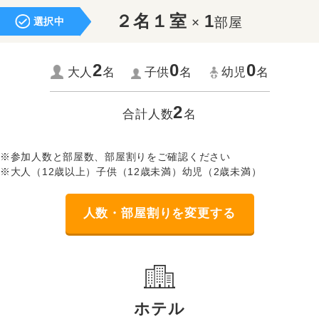
２名１室
1
×
部屋
選択中
2
0
0
大人
名
子供
名
幼児
名
2
合計人数
名
※参加人数と部屋数、部屋割りをご確認ください
※大人（12歳以上）子供（12歳未満）幼児（2歳未満）
人数・部屋割りを変更する
ホテル