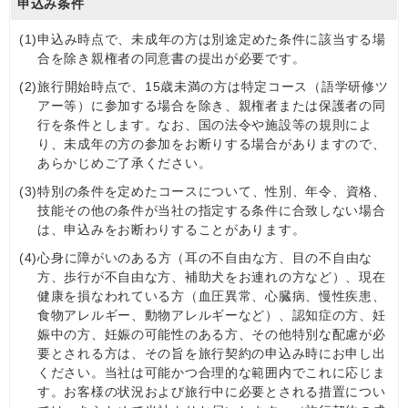
申込み条件
(1)
申込み時点で、未成年の方は別途定めた条件に該当する場
合を除き親権者の同意書の提出が必要です。
(2)
旅行開始時点で、15歳未満の方は特定コース（語学研修ツ
アー等）に参加する場合を除き、親権者または保護者の同
行を条件とします。なお、国の法令や施設等の規則によ
り、未成年の方の参加をお断りする場合がありますので、
あらかじめご了承ください。
(3)
特別の条件を定めたコースについて、性別、年令、資格、
技能その他の条件が当社の指定する条件に合致しない場合
は、申込みをお断わりすることがあります。
(4)
心身に障がいのある方（耳の不自由な方、目の不自由な
方、歩行が不自由な方、補助犬をお連れの方など）、現在
健康を損なわれている方（血圧異常、心臓病、慢性疾患、
食物アレルギー、動物アレルギーなど）、認知症の⽅、妊
娠中の方、妊娠の可能性のある方、その他特別な配慮が必
要とされる方は、その旨を旅行契約の申込み時にお申し出
ください。当社は可能かつ合理的な範囲内でこれに応じま
す。お客様の状況および旅行中に必要とされる措置につい