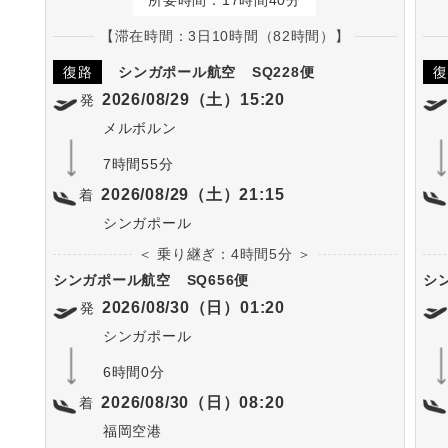
所要時間：17時間40分
【滞在時間：3日10時間（82時間）】
復路
シンガポール航空
SQ228便
復
2026/08/29（土）15:20
発
メルボルン
7時間55分
2026/08/29（土）21:15
着
シンガポール
＜ 乗り継ぎ：4時間5分 ＞
シンガポール航空
SQ656便
シ
2026/08/30（日）01:20
発
シンガポール
6時間0分
2026/08/30（日）08:20
着
福岡空港