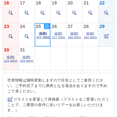
16
17
18
19
20
21
22
23
24
25
26
27
28
29
残席9
残席5
残席9
残席9
177,700
177,700
188,000
345,400
円
円
円
円
30
31
残席9
残席9
215,400
259,600
円
円
空席情報は随時変動しますので目安としてご参照くださ
い。ご予約完了までに満席となる場合がありますので予め
ご了承ください。
フライトを変更して再検索（フライトをご変更いただく
ことで、ご要望の条件に近いツアーをお探しいただけま
す。）