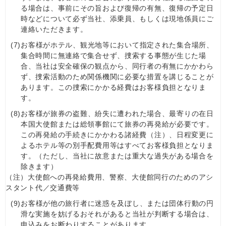
る場合は、事前にその旨および復帰の有無、復帰の予定日
時などについて必ず当社、添乗員、もしくは現地係員にご
連絡いただきます。
(7)
お客様がホテル、観光地等において指定された集合場所、
集合時間に無連絡で集合せず、捜索する事態が生じた場
合、当社は安全確保の観点から、同行者の有無にかかわら
ず、捜索活動のため関係機関に必要な措置を講じることが
あります。この捜索にかかる経費はお客様負担となりま
す。
(8)
お客様が旅券の盗難、紛失に遭われた場合、最寄りの在日
本国大使館または総領事館にて旅券の再発給が必要です。
この再発給の手続きにかかわる諸経費（注）、日程変更に
よるホテル等の別手配費用等はすべてお客様負担となりま
す。（ただし、当社に故意または重大な過失がある場合を
除きます）
（注）大使館への再発給費用、警察、大使館同行のためのアシ
スタント代／交通費等
(9)
お客様が他の旅行者に迷惑を及ぼし、または団体行動の円
滑な実施を妨げるおそれがあると当社が判断する場合は、
申込みをお断わりすることがあります。