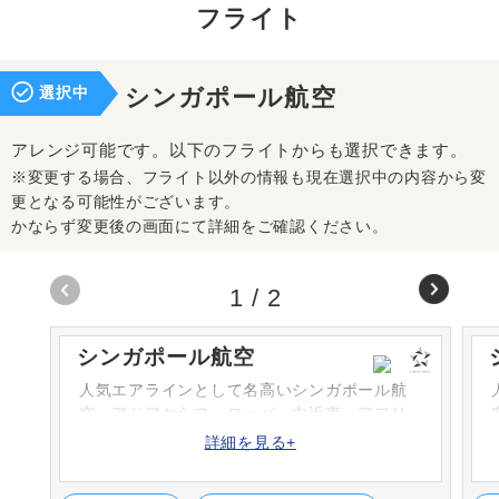
フライト
選択中
シンガポール航空
アレンジ可能です。以下のフライトからも選択できます。
※変更する場合、フライト以外の情報も現在選択中の内容から変
更となる可能性がございます。
かならず変更後の画面にて詳細をご確認ください。
1
/
2
シンガポール航空
人気エアラインとして名高いシンガポール航
空。アジアからヨーロッパ、中近東、アフリ
カ、北米、南太平洋など幅広いネットワーク
詳細を見る+
や高い安全性、最新鋭機をいち早く導入する
などのサービスで世界の人々に愛されていま