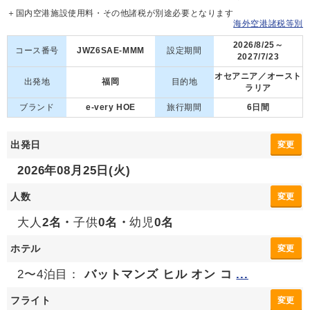
＋国内空港施設使用料・その他諸税が別途必要となります
海外空港諸税等別
2026/8/25～
コース番号
JWZ6SAE-MMM
設定期間
2027/7/23
オセアニア／オースト
出発地
福岡
目的地
ラリア
ブランド
e-very HOE
旅行期間
6日間
出発日
変更
2026年08月25日(火)
人数
変更
大人
2名・
子供
0名・
幼児
0名
ホテル
変更
2〜4泊目：
バットマンズ ヒル オン コ
...
フライト
変更