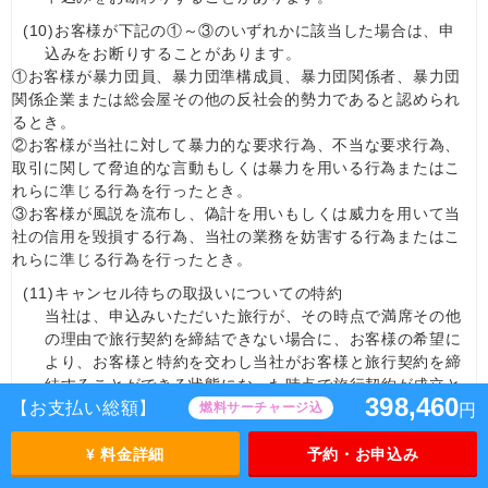
(10)
お客様が下記の①～③のいずれかに該当した場合は、申
込みをお断りすることがあります。
①お客様が暴力団員、暴力団準構成員、暴力団関係者、暴力団
関係企業または総会屋その他の反社会的勢力であると認められ
るとき。
②お客様が当社に対して暴力的な要求行為、不当な要求行為、
取引に関して脅迫的な言動もしくは暴力を用いる行為またはこ
れらに準じる行為を行ったとき。
③お客様が風説を流布し、偽計を用いもしくは威力を用いて当
社の信用を毀損する行為、当社の業務を妨害する行為またはこ
れらに準じる行為を行ったとき。
(11)
キャンセル待ちの取扱いについての特約
当社は、申込みいただいた旅行が、その時点で満席その他
の理由で旅行契約を締結できない場合に、お客様の希望に
より、お客様と特約を交わし当社がお客様と旅行契約を締
結することができる状態になった時点で旅行契約が成立と
398,460
【お支払い総額】
なる取扱い（以下「キャンセル待ちの取扱い」といいま
燃料サーチャージ込
円
す）をすることがあります。
①お客様がキャンセル待ちの取扱いを希望する場合、当社は、
¥ 料金詳細
予約・お申込み
お客様が当社からの回答をお待ちいただける期間について、確