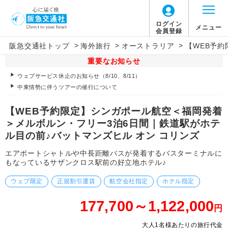
ログイン
メニュー
会員登録
>
>
>
阪急交通社トップ
海外旅行
オーストラリア
【WEB予
重要なお知らせ
ウェブサービス休止のお知らせ（8/10、8/11）
中東情勢に伴うツアーの催行について
【WEB予約限定】シンガポール航空＜福岡発着
＞メルボルン・フリー3泊6日間｜鉄道駅がホテ
ル目の前♪バットマンズヒル オン コリンズ
エアポートシャトルや中長距離バスが発着するバスターミナルに
もなっているサザンクロス駅前の好立地ホテル♪
ウェブ限定
正規割引運賃
航空会社指定
ホテル指定
177,700～1,122,000
円
大人1名様あたりの旅行代金