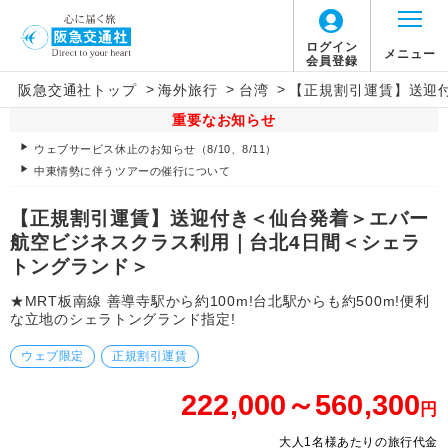
ログイン
メニュー
会員登録
>
>
>
阪急交通社トップ
海外旅行
台湾
【正規割引運賃】送迎
重要なお知らせ
ウェブサービス休止のお知らせ（8/10、8/11）
中東情勢に伴うツアーの催行について
【正規割引運賃】送迎付き＜仙台発着＞エバー
航空ビジネスクラス利用｜台北4日間＜シェラ
トングランド＞
★MRT板南線 善導寺駅から約100m!台北駅からも約500m!便利
な立地のシェラトングランド指定!
ウェブ限定
正規割引運賃
222,000～560,300
円
大人1名様あたりの旅行代金