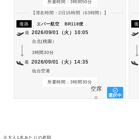
所要時間：3時間50分
【滞在時間：2日15時間（63時間）】
復路
エバー航空
BR118便
復
2026/09/01（火）10:05
発
台北(桃園）
3時間30分
2026/09/01（火）14:35
着
仙台空港
所要時間：3時間30分
空席
選択中
○
※大人1名あたりの差額