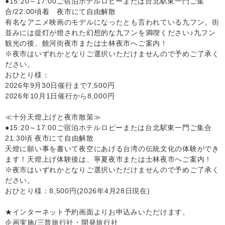
●15:20～17:00ご宿泊ホテルロビーまたは台北駅東一門ご集
合/22:00頃着 夜市にて自由解散
有名なアニメ映画のモデルになったとも言われている九フン。街
並みには提灯が燈された幻想的な九フンを満喫ください♪九フン
観光の後、饒河街夜市または士林夜市へご案内！
※夜市はいずれかとなりご選択いただけませんので予めご了承く
ださい。
おひとり様：
2026年9月30日催行まで7,500円
2026年10月1日催行から8,000円
≪十分天燈上げと夜市散策≫
●15:20～17:00ご宿泊ホテルロビーまたは台北駅東一門ご集合
21:30頃 夜市にて自由解散
天燈に願い事を書いて夜空にあげる台湾の伝統文化の体験ができ
ます！天燈上げ体験後は、寧夏夜市または士林夜市へご案内！
※夜市はいずれかとなりご選択いただけませんので予めご了承く
ださい。
おひとり様：8,500円(2026年4月28日現在)
★インターネット予約画面よりお申込みいただけます。
企画実施/三普旅行社・開発旅行社