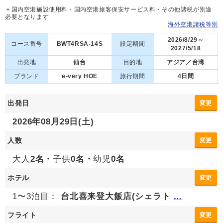
＋国内空港施設使用料・国内空港旅客保安サービス料・その他諸税が別途
必要となります
海外空港諸税等別
2026/8/29～
コース番号
BWT4RSA-14S
設定期間
2027/5/18
出発地
仙台
目的地
アジア／台湾
ブランド
e-very HOE
旅行期間
4日間
出発日
変更
2026年08月29日(土)
人数
変更
大人
2名・
子供
0名・
幼児
0名
ホテル
変更
1〜3泊目：
台北喜来登大飯店(シェラト
...
フライト
変更