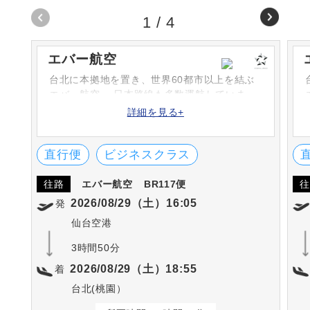
1
/
4
エバー航空
台北に本拠地を置き、世界60都市以上を結ぶ
エバー航空。 日本路線も多数運航していま
す。航空会社としては初めてサンリオと提携
詳細を見る+
しました。
直行便
ビジネスクラス
往路
エバー航空
BR117便
往
2026/08/29（土）16:05
発
仙台空港
3時間50分
2026/08/29（土）18:55
着
台北(桃園）