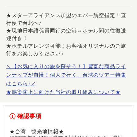
★スターアライアンス加盟のエバー航空指定！直
行便で台北へ♪
★現地日本語係員同行の空港⇔ホテル間の往復送
迎付き！
★ホテルアレンジ可能！お客様オリジナルのご旅
行をお楽しみください♪
＼【お気に入りの旅を探そう！】豊富な商品ライ
ンナップが自慢！個人で行く、台湾のツアー特集
はこちら♪／
★感染防止に向けた当社の取り組みについて★
確認事項
★台湾 観光地情報★