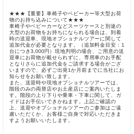
★★★【重要】車椅子やベビーカー等大型お荷
物のお持ち込みについて★★★
車椅子やベビーカーなどスーツケースと別途の
大型のお荷物をお持ちになられる場合は、到着
時の送迎車、現地オプショナルツアーに関して
追加代金が必要となります。（追加料金目安：1
台につき3,000円）現地判明の場合、ご用意の送
迎車にお荷物が載せられずに、専用車のお手配
となりさらに追加代金をご請求する場合がござ
いますので、必ずご出発1か月前までに当社にお
知らせをお願い致します。
また、送迎時や現地オプショナルツアーでは、
階段のみの両替店やお土産店にご案内いたしま
す。階段の上り下りや乗車・下車に関して、ガ
イドはお手伝いできかねます。上記ご確認の
上、送迎やオプショナルツアーのご参加はご遠
慮いただくか、お客様ご自身で対応いただきま
すようお願いいたします。