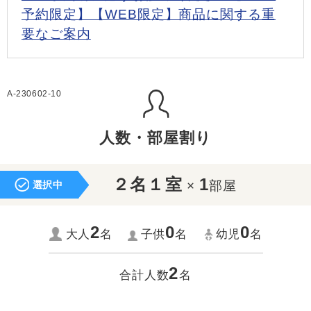
予約限定】【WEB限定】商品に関する重
要なご案内
A-230602-10
人数・部屋割り
２名１室
1
×
部屋
選択中
2
0
0
大人
名
子供
名
幼児
名
2
合計人数
名