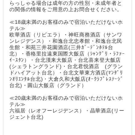
らっしゃる場合は成年の方の性別・未成年者と
の関係の情報をご用意の上お問合せください。
≪18歳未満のお客様のみで宿泊いただけないホ
テル≫
欧華酒店（リビエラ）・神旺商務酒店（サンワ
ンレジデンス）・和逸台北忠孝館・和逸台北民
生館・和苑三井花園酒店(三井ｶﾞｰﾃﾞﾝﾎﾃﾙ台
北）・香格里拉遠東国際大飯店（ｼｬﾝｸﾞﾘ・ﾗﾌｧｰ
ｲｰｽﾀﾝ）・台北漢来大飯店・台北喜来登大飯店
(シェラトングランド)・台北君悦酒店 (グラン
ドハイアット台北）・台北文華東方酒店(ﾏﾝﾀﾞﾘ
ﾝｵﾘｴﾝﾀﾙ台北)・大倉久和大飯店(ｵｰｸﾗﾌﾟﾚｽﾃｰｼﾞ
台北)・圓山大飯店（グランド）
≪20歳未満のお客様のみで宿泊いただけないホ
テル≫
六福居（レオフーレジデンス）・晶華酒店(リー
ジェント台北)