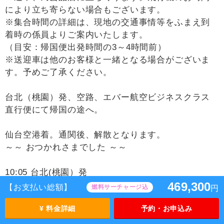
により立ち寄らない場合もございます。
※集合時間の詳細は、現地の交通事情等をふまえ到
着時の係員よりご案内いたします。
（目安：帰国便出発時間の3～4時間前）
※送迎車は他のお客様と一緒となる場合がございま
す。予めご了承ください。
台北（桃園）発、空路、エバー航空ビジネスクラス
直行便にて帰国の途へ。
仙台空港着。通関後、解散となります。
～～ おつかれさまでした ～～
10:05 台北(桃園）発
469,300
エバー航空 BR118便（ビジネス）
【お支払い総額】
燃料サーチャージ込
円
¥ 料金詳細
予約・お申込み
14:35 仙台空港着