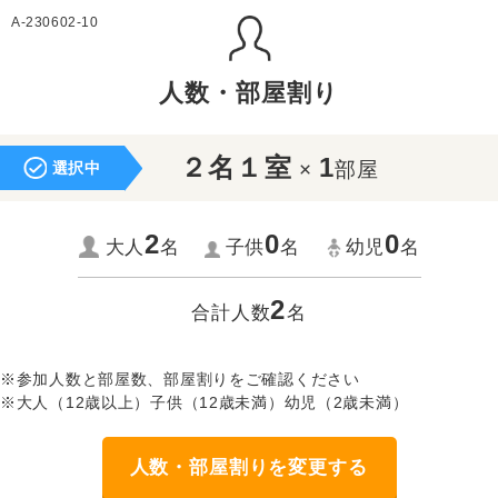
A-230602-10
人数・部屋割り
２名１室
1
×
部屋
選択中
2
0
0
大人
名
子供
名
幼児
名
2
合計人数
名
※参加人数と部屋数、部屋割りをご確認ください
※大人（12歳以上）子供（12歳未満）幼児（2歳未満）
人数・部屋割りを変更する