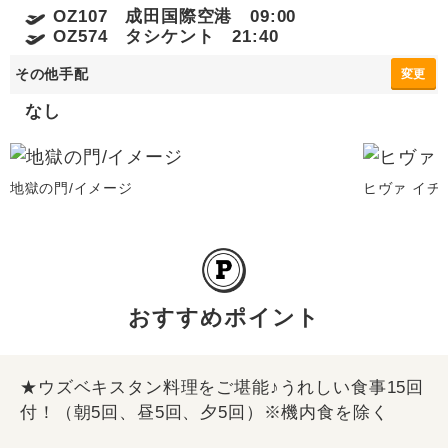
OZ107 成田国際空港 09:00
OZ574 タシケント 21:40
その他手配
変更
なし
地獄の門/イメージ
ヒヴァ イ
おすすめポイント
★ウズベキスタン料理をご堪能♪うれしい食事15回
付！（朝5回、昼5回、夕5回）※機内食を除く