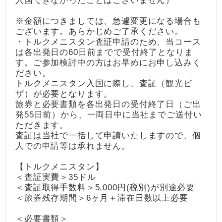
入国できなかったことはございません）
※金額につきましては、急遽変更になる場合も
ございます。あらかじめご了承ください。
・トルクメニスタン査証申請のため、当コース
は各出発日の60日前までで受付終了となりま
す。ご参加検討中の方はお早めにお申し込みく
ださい。
トルクメニスタン入国に際し、査証（観光ビ
ザ）が必要となります。
旅券と必要書類を各出発日の受付終了日（ご出
発55日前）から、一両日中に当社までご送付い
ただきます。
査証は当社で一括して申請いたしますので、個
人での申請等は承れません。
【トルクメニスタン】
＜査証実費＞35ドル
＜査証取得手数料＞5,000円(税別)が別途必要
＜旅券残存期間＞6ヶ月＋滞在日数以上必要
＜必要書類＞