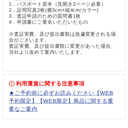
1．パスポート原本（見開き2ページ必要）
2．証明写真2枚(横3cm×縦4cm/カラー)
3．査証申請のための質問書1枚
4．申請書にご署名いただいたもの
※査証実費、及び提出書類は急遽変更される場
合がございます。
査証実費、及び提出書類に変更があった場合、
当社より改めて案内いたします。
利用運賃に関する注意事項
★ご予約前に必ずお読みください【WEB
予約限定】【WEB限定】商品に関する重
要なご案内