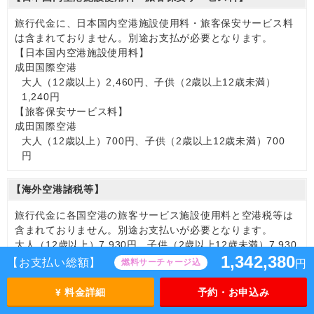
旅行代金に、日本国内空港施設使用料・旅客保安サービス料
は含まれておりません。別途お支払が必要となります。
【日本国内空港施設使用料】
成田国際空港
大人（12歳以上）2,460円、子供（2歳以上12歳未満）
1,240円
【旅客保安サービス料】
成田国際空港
大人（12歳以上）700円、子供（2歳以上12歳未満）700
円
【海外空港諸税等】
旅行代金に各国空港の旅客サービス施設使用料と空港税等は
含まれておりません。別途お支払いが必要となります。
大人（12歳以上）7,930円、子供（2歳以上12歳未満）7,930
1,342,380
円
【お支払い総額】
燃料サーチャージ込
円
※手配の都合により変更になる場合があります。
¥ 料金詳細
予約・お申込み
【燃油サーチャージ】