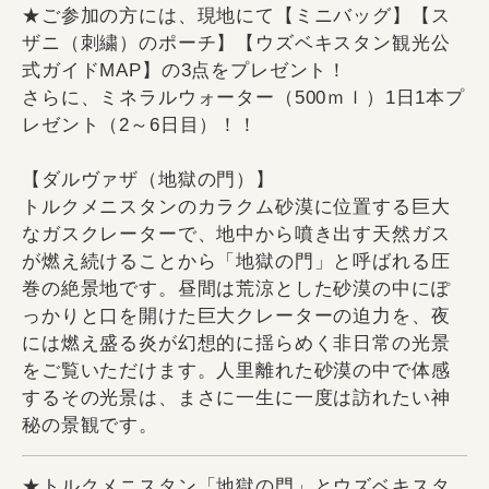
★ご参加の方には、現地にて【ミニバッグ】【ス
ザニ（刺繍）のポーチ】【ウズベキスタン観光公
式ガイドMAP】の3点をプレゼント！
さらに、ミネラルウォーター（500ｍｌ）1日1本プ
レゼント（2～6日目）！！
【ダルヴァザ（地獄の門）】
トルクメニスタンのカラクム砂漠に位置する巨大
なガスクレーターで、地中から噴き出す天然ガス
が燃え続けることから「地獄の門」と呼ばれる圧
巻の絶景地です。昼間は荒涼とした砂漠の中にぽ
っかりと口を開けた巨大クレーターの迫力を、夜
には燃え盛る炎が幻想的に揺らめく非日常の光景
をご覧いただけます。人里離れた砂漠の中で体感
するその光景は、まさに一生に一度は訪れたい神
秘の景観です。
★トルクメニスタン「地獄の門」とウズベキスタ