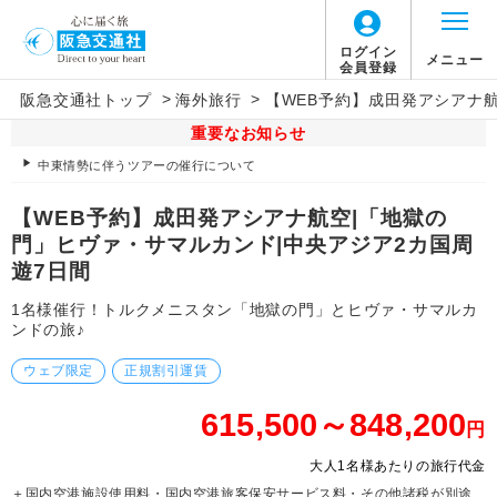
ログイン
メニュー
会員登録
>
>
阪急交通社トップ
海外旅行
【WEB予約】成田発アシアナ
重要なお知らせ
中東情勢に伴うツアーの催行について
【WEB予約】成田発アシアナ航空|「地獄の
門」ヒヴァ・サマルカンド|中央アジア2カ国周
遊7日間
1名様催行！トルクメニスタン「地獄の門」とヒヴァ・サマルカ
ンドの旅♪
ウェブ限定
正規割引運賃
615,500～848,200
円
大人1名様あたりの旅行代金
＋国内空港施設使用料・国内空港旅客保安サービス料・その他諸税が別途