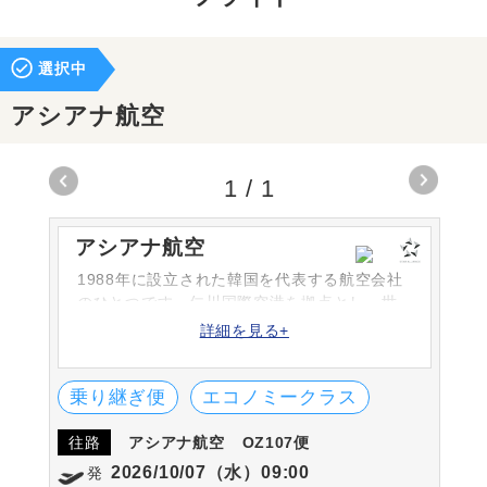
選択中
アシアナ航空
1
/
1
アシアナ航空
1988年に設立された韓国を代表する航空会社
のひとつです。仁川国際空港を拠点とし、世
界各国へ運航しています。日本へは成田や羽
詳細を見る+
田をはじめとする各都市へ就航しています。
スターアライアンス加盟以外の航空会社とも
多く共同運航しています。
乗り継ぎ便
エコノミークラス
往路
アシアナ航空
OZ107便
2026/10/07（水）09:00
発