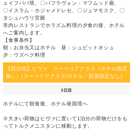
ェイフババ塔、〇パフラヴォン・マフムッド廟、
〇イスラム・ホジャメドレセ、〇ジュマモスク、〇
タシュハウリ宮殿
市内レストランでホラズム料理の夕食の後、ホテル
へご案内します。
【食事条件】
朝：お弁当又はホテル 昼：シュビットオシュ
夕：ウズベク料理
【宿泊地】ヒヴァ スーペリアクラス（ホテル指定
無し）(スーペリアクラス/ホテル・部屋指定なし)
3日目
ホテルにて朝食後、ホテル発国境へ
※大きい荷物はヒヴァに置いて1泊分の荷物だけをも
ってトルクメニスタンに移動します。