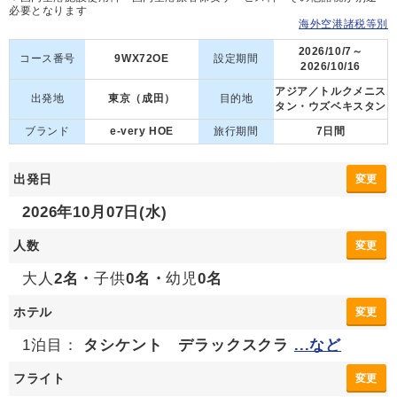
必要となります
海外空港諸税等別
2026/10/7～
コース番号
9WX72OE
設定期間
2026/10/16
アジア／トルクメニス
出発地
東京（成田）
目的地
タン・ウズベキスタン
ブランド
e-very HOE
旅行期間
7日間
出発日
変更
2026年10月07日(水)
人数
変更
大人
2名・
子供
0名・
幼児
0名
ホテル
変更
1泊目：
タシケント デラックスクラ
...など
フライト
変更