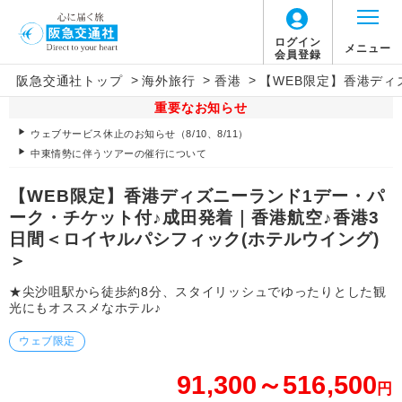
ログイン
メニュー
会員登録
>
>
>
阪急交通社トップ
海外旅行
香港
【WEB限定】香港ディ
重要なお知らせ
ウェブサービス休止のお知らせ（8/10、8/11）
中東情勢に伴うツアーの催行について
【WEB限定】香港ディズニーランド1デー・パ
ーク・チケット付♪成田発着｜香港航空♪香港3
日間＜ロイヤルパシフィック(ホテルウイング)
＞
★尖沙咀駅から徒歩約8分、スタイリッシュでゆったりとした観
光にもオススメなホテル♪
ウェブ限定
91,300～516,500
円