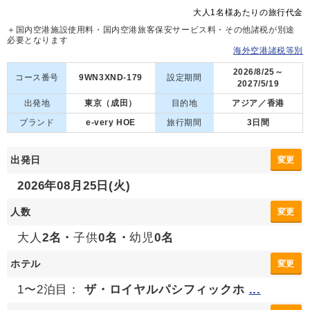
大人1名様あたりの旅行代金
＋国内空港施設使用料・国内空港旅客保安サービス料・その他諸税が別途
必要となります
海外空港諸税等別
2026/8/25～
コース番号
9WN3XND-179
設定期間
2027/5/19
出発地
東京（成田）
目的地
アジア／香港
ブランド
e-very HOE
旅行期間
3日間
出発日
変更
2026年08月25日(火)
人数
変更
大人
2名・
子供
0名・
幼児
0名
ホテル
変更
1〜2泊目：
ザ・ロイヤルパシフィックホ
...