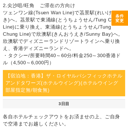
2.尖沙咀/旺角 ご滞在の方向け
ツェンワン線(Tsuen Wan Line)で茘景駅(れいけいえ
条件
き)へ。茘景駅で東涌線(とうちょうせん/Tung Chung
変更
Line)に乗り換え。東涌線(とうちょうせん/Tung
Chung Line)で欣澳駅(きんおうえき/Sunny Bay)へ。
欣澳駅でディズニーランドリゾートラインへ乗り換
え、香港ディズニーランドへ。
・タクシー/所要時間40～60分/料金250～300香港ド
ル（4,500～6,000円）
【宿泊地：香港】ザ・ロイヤルパシフィックホテル
アンドタワーズ(ホテルウイング)(ホテルウイング
部屋指定無/朝食無)
3日目
各自ホテルチェックアウトをお済ませの上、ご自身
で空港までお越しください。