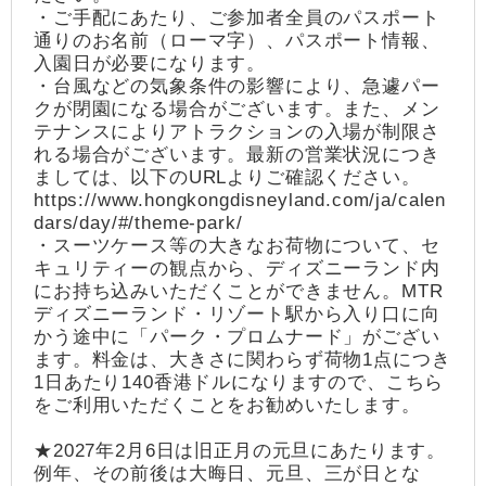
・ご手配にあたり、ご参加者全員のパスポート
通りのお名前（ローマ字）、パスポート情報、
入園日が必要になります。
・台風などの気象条件の影響により、急遽パー
クが閉園になる場合がございます。また、メン
テナンスによりアトラクションの入場が制限さ
れる場合がございます。最新の営業状況につき
ましては、以下のURLよりご確認ください。
https://www.hongkongdisneyland.com/ja/calen
dars/day/#/theme-park/
・スーツケース等の大きなお荷物について、セ
キュリティーの観点から、ディズニーランド内
にお持ち込みいただくことができません。MTR
ディズニーランド・リゾート駅から入り口に向
かう途中に「パーク・プロムナード」がござい
ます。料金は、大きさに関わらず荷物1点につき
1日あたり140香港ドルになりますので、こちら
をご利用いただくことをお勧めいたします。
★2027年2月6日は旧正月の元旦にあたります。
例年、その前後は大晦日、元旦、三が日とな