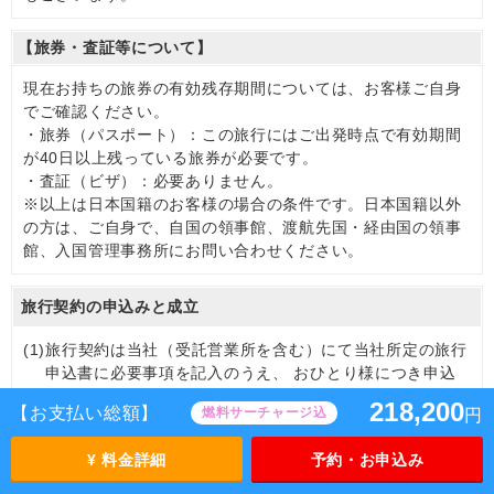
【旅券・査証等について】
現在お持ちの旅券の有効残存期間については、お客様ご自身
でご確認ください。
・旅券（パスポート）：この旅行にはご出発時点で有効期間
が40日以上残っている旅券が必要です。
・査証（ビザ）：必要ありません。
※以上は日本国籍のお客様の場合の条件です。日本国籍以外
の方は、ご自身で、自国の領事館、渡航先国・経由国の領事
館、入国管理事務所にお問い合わせください。
旅行契約の申込みと成立
(1)
旅行契約は当社（受託営業所を含む）にて当社所定の旅行
申込書に必要事項を記入のうえ、 おひとり様につき申込
金（原則旅行代金の20％相当額）を添えて申込みくださ
218,200
【お支払い総額】
燃料サーチャージ込
円
い。
申込金は旅行代金、取消料または違約料のそれぞれ一部ま
¥ 料金詳細
予約・お申込み
たは全部として取り扱います。旅行契約は、当社が契約の
締結を承諾し､申込金を受領したときに成立するものとし