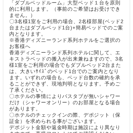
「ダブルベッドルーム」大型ベッド１台を原則
的に利用します。（事前のご希望はお受けでき
ません。）
〇3名様1室をご利用の場合、2名様部屋(ベッド2
台またはダブルベッド1台)+簡易ベッドでのご案
内となります。
※香港ディズニーランド系列ホテルをご選択の
お客様へ
香港ディズニーランド系列ホテルに関して、エ
キストラベッドの搬入が出来兼ねますので、3名
様1室をご利用の場合でもダブルベッド2台また
は、大きいｻｲｽﾞのベッド1台でのご案内となり
ます。いずれの場合も、ベッド台数の確約を承
ることができず、現地判明となります。予めご
了承ください。
〇ホテルの事情によりバスタブが無いシャワー
だけ（シャワーオンリー）のお部屋となる場合
があります。
〇ホテルのチェックインの際、デポジット（保
証金）を求められる事がございます。
デポジット金額や返金時期は施設により異なり