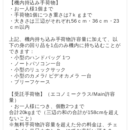
【機内持込み手荷物】
・お一人様1個まで
・手荷物1個につき重さは7ｋｇまで
・大きさは三辺がそれぞれ56ｃｍ・36ｃｍ・23
ｃｍ以内
上記、機内持ち込み手荷物許容量に加えて、以
下の身の回り品を1点のみ機内に持ち込むことが
できます：
・小型のハンドバッグ 1つ
・ノートパソコン一台
・小型のリュックサック
・小型のカメラ/ ビデオカメラ 一台
・ブリーフケース
【受託手荷物】（エコノミークラス/Main許容
量）
・お一人様につき、個数2つまで
合計20kgまで（三辺の和の合計が158cmを超え
ないこと）
※無料手荷物許容量を超えた分の料金は、チェ