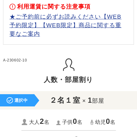
利用運賃に関する注意事項
★ご予約前に必ずお読みください【WEB
予約限定】【WEB限定】商品に関する重
要なご案内
A-230602-10
人数・部屋割り
２名１室
1
×
部屋
選択中
2
0
0
大人
名
子供
名
幼児
名