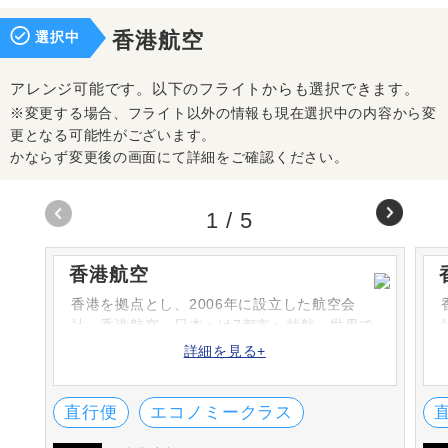
選択中
香港航空
アレンジ可能です。以下のフライトからも選択できます。
※変更する場合、フライト以外の情報も現在選択中の内容から変
更となる可能性がございます。
かならず変更後の画面にて詳細をご確認ください。
1
/
5
香港航空
香港を拠点とし、2006年に設立した航空会
社・香港航空。日本へは7都市へ就航、世界で
40都市以上へ運航しています。航空会社のロ
詳細を見る+
ゴは、バウヒニアという香港のシンボルマー
クをイメージしています。
直行便
エコノミークラス