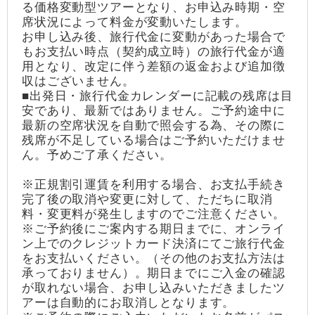
る価格変動型ツアーとなり、お申込み時期・空
席状況によって料金が変動いたします。
お申し込み後、旅行代金に変動があった場合で
もお支払い時点（契約成立時）の旅行代金が適
用となり、改定に伴う差額の返金および追加徴
収はございません。
■出発日・旅行代金カレンダーに記載の残席は目
安であり、最新ではありません。ご予約途中に
最新の空席状況を自動で照会する為、その際に
残席が不足している場合はご予約いただけませ
ん。予めご了承ください。
※正規割引運賃を利用する場合、お支払手続き
完了後の取消や変更に対して、ただちに取消
料・変更料が発生しますのでご注意ください。
※ご予約後にご案内する期日までに、オンライ
ン上でのクレジットカード決済にてご旅行代金
をお支払いください。（その他のお支払方法は
承っておりません）。期日までにご入金の確認
が取れない場合、お申し込みいただきましたツ
アーは自動的にお取消しとなります。