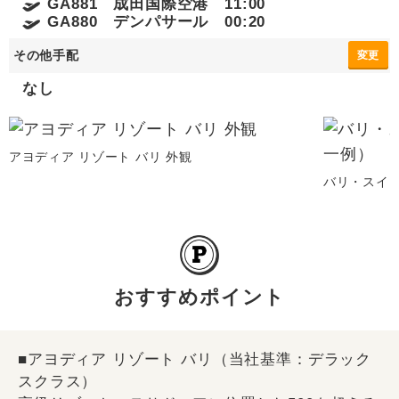
GA881 成田国際空港 11:00
GA880 デンパサール 00:20
その他手配
変更
なし
アヨディア リゾート バリ 外観
バリ・スイ
おすすめポイント
■アヨディア リゾート バリ（当社基準：デラック
スクラス）