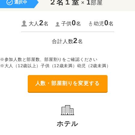
２名１室
1
×
部屋
選択中
2
0
0
大人
名
子供
名
幼児
名
2
合計人数
名
※参加人数と部屋数、部屋割りをご確認ください
※大人（12歳以上）子供（12歳未満）幼児（2歳未満）
人数・部屋割りを変更する
ホテル