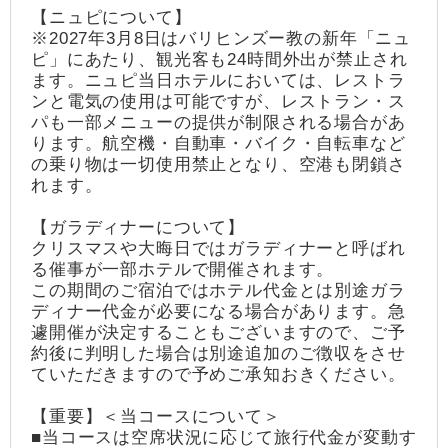
【ニュピについて】
※2027年3月8日はバリヒンズー教の新年「ニュ
ピ」にあたり、観光客も24時間外出が禁止され
ます。ニュピ当日ホテルにおいては、レストラ
ンと電気の使用は可能ですが、レストラン・ス
パも一部メニューの提供が制限される場合があ
ります。航空機・自動車・バイク・自転車など
の乗り物は一切使用禁止となり、空港も閉鎖さ
れます。
【ガラディナーについて】
クリスマスや大晦日ではガラディナーと呼ばれ
る催事が一部ホテルで開催されます。
この期間のご宿泊ではホテル代金とは別途ガラ
ディナー代金が必要になる場合があります。急
遽開催が決定することもございますので、ご予
約後に判明した場合は別途追加のご徴収をさせ
ていただきますので予めご承知おきください。
【重要】＜当コースについて＞
■当コースは空席状況に応じて旅行代金が変動す