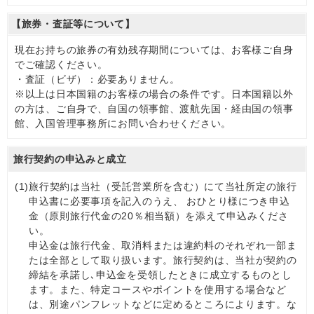
【旅券・査証等について】
現在お持ちの旅券の有効残存期間については、お客様ご自身
でご確認ください。
・査証（ビザ）：必要ありません。
※以上は日本国籍のお客様の場合の条件です。日本国籍以外
の方は、ご自身で、自国の領事館、渡航先国・経由国の領事
館、入国管理事務所にお問い合わせください。
旅行契約の申込みと成立
(1)
旅行契約は当社（受託営業所を含む）にて当社所定の旅行
申込書に必要事項を記入のうえ、 おひとり様につき申込
金（原則旅行代金の20％相当額）を添えて申込みくださ
い。
申込金は旅行代金、取消料または違約料のそれぞれ一部ま
たは全部として取り扱います。旅行契約は、当社が契約の
締結を承諾し､申込金を受領したときに成立するものとし
ます。また、特定コースやポイントを使用する場合など
は、別途パンフレットなどに定めるところによります。な