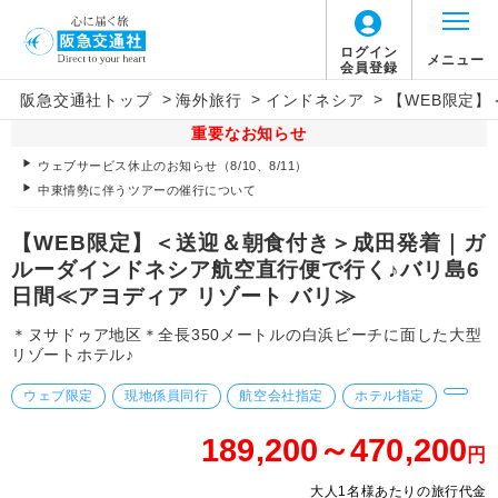
ログイン
メニュー
会員登録
>
>
>
阪急交通社トップ
海外旅行
インドネシア
【WEB限定
重要なお知らせ
ウェブサービス休止のお知らせ（8/10、8/11）
中東情勢に伴うツアーの催行について
【WEB限定】＜送迎＆朝食付き＞成田発着｜ガ
ルーダインドネシア航空直行便で行く♪バリ島6
日間≪アヨディア リゾート バリ≫
＊ヌサドゥア地区＊全長350メートルの白浜ビーチに面した大型
リゾートホテル♪
ウェブ限定
現地係員同行
航空会社指定
ホテル指定
189,200～470,200
円
大人1名様あたりの旅行代金