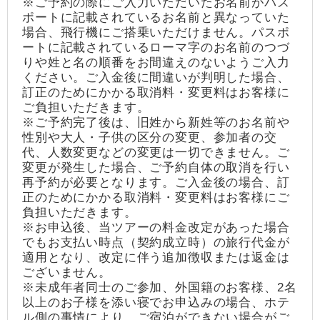
※ご予約の際にご入力いただいたお名前がパス
ポートに記載されているお名前と異なっていた
場合、飛行機にご搭乗いただけません。パスポ
ートに記載されているローマ字のお名前のつづ
りや姓と名の順番をお間違えのないようご入力
ください。ご入金後に間違いが判明した場合、
訂正のためにかかる取消料・変更料はお客様に
ご負担いただきます。
※ご予約完了後は、旧姓から新姓等のお名前や
性別や大人・子供の区分の変更、参加者の交
代、人数変更などの変更は一切できません。ご
変更が発生した場合、ご予約自体の取消を行い
再予約が必要となります。ご入金後の場合、訂
正のためにかかる取消料・変更料はお客様にご
負担いただきます。
※お申込後、当ツアーの料金改定があった場合
でもお支払い時点（契約成立時）の旅行代金が
適用となり、改定に伴う追加徴収または返金は
ございません。
※未成年者同士のご参加、外国籍のお客様、2名
以上のお子様を添い寝でお申込みの場合、ホテ
ル側の事情により、ご宿泊ができない場合がご