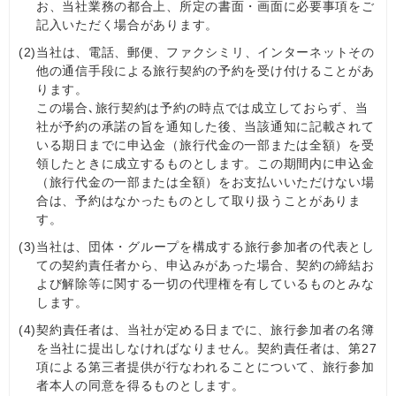
お、当社業務の都合上、所定の書面・画面に必要事項をご
記入いただく場合があります。
(2)
当社は、電話、郵便、ファクシミリ、インターネットその
他の通信手段による旅行契約の予約を受け付けることがあ
ります。
この場合､旅行契約は予約の時点では成立しておらず、当
社が予約の承諾の旨を通知した後、当該通知に記載されて
いる期日までに申込金（旅行代金の一部または全額）を受
領したときに成立するものとします。この期間内に申込金
（旅行代金の一部または全額）をお支払いいただけない場
合は、予約はなかったものとして取り扱うことがありま
す。
(3)
当社は、団体・グループを構成する旅行参加者の代表とし
ての契約責任者から、申込みがあった場合、契約の締結お
よび解除等に関する一切の代理権を有しているものとみな
します。
(4)
契約責任者は、当社が定める日までに、旅行参加者の名簿
を当社に提出しなければなりません。契約責任者は、第27
項による第三者提供が行なわれることについて、旅行参加
者本人の同意を得るものとします。