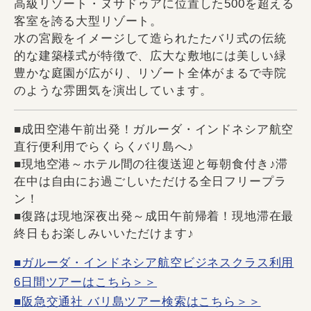
高級リゾート・ヌサドゥアに位置した500を超える
客室を誇る大型リゾート。
水の宮殿をイメージして造られたたバリ式の伝統
的な建築様式が特徴で、広大な敷地には美しい緑
豊かな庭園が広がり、リゾート全体がまるで寺院
のような雰囲気を演出しています。
■成田空港午前出発！ガルーダ・インドネシア航空
直行便利用でらくらくバリ島へ♪
■現地空港～ホテル間の往復送迎と毎朝食付き♪滞
在中は自由にお過ごしいただける全日フリープラ
ン！
■復路は現地深夜出発～成田午前帰着！現地滞在最
終日もお楽しみいいただけます♪
■ガルーダ・インドネシア航空ビジネスクラス利用
6日間ツアーはこちら＞＞
■阪急交通社 バリ島ツアー検索はこちら＞＞