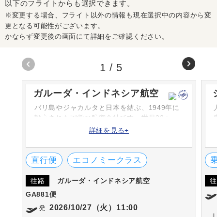
以下のフライトからも選択できます。
※変更する場合、フライト以外の情報も現在選択中の内容から変
更となる可能性がございます。
かならず変更後の画面にて詳細をご確認ください。
1
/
5
ガルーダ・インドネシア航空
バリ島やジャカルタと日本を結ぶ、1949年に
設立された国営の航空会社です。世界23ヶ
国、インドネシア国内の65都市を結んでいま
詳細を見る+
す。
直行便
エコノミークラス
往路
ガルーダ・インドネシア航空
往
GA881便
2026/10/27（火）11:00
発