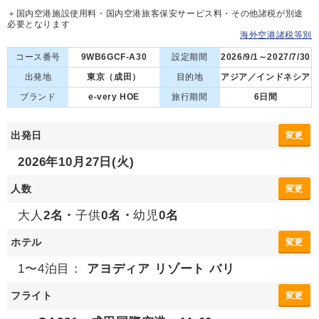
＋国内空港施設使用料・国内空港旅客保安サービス料・その他諸税が別途
必要となります
海外空港諸税等別
コース番号
9WB6GCF-A30
設定期間
2026/9/1～2027/7/30
出発地
東京（成田）
目的地
アジア／インドネシア
ブランド
e-very HOE
旅行期間
6日間
出発日
変更
2026年10月27日(火)
人数
変更
大人
2名・
子供
0名・
幼児
0名
ホテル
変更
1〜4泊目：
アヨディア リゾート バリ
フライト
変更