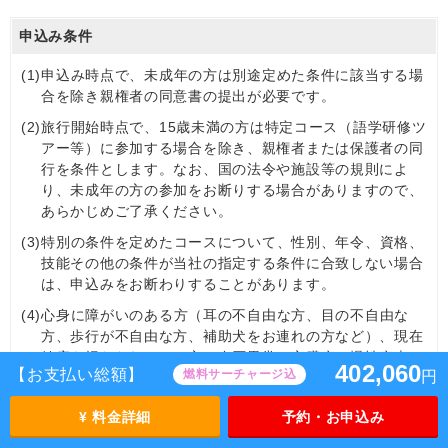
申込み条件
(1)
申込み時点で、未成年の方は別途定めた条件に該当する場
合を除き親権者の同意書の提出が必要です。
(2)
旅行開始時点で、15歳未満の方は特定コース（語学研修ツ
アー等）に参加する場合を除き、親権者または保護者の同
行を条件とします。なお、国の法令や施設等の規則によ
り、未成年の方の参加をお断りする場合がありますので、
あらかじめご了承ください。
(3)
特別の条件を定めたコースについて、性別、年令、資格、
技能その他の条件が当社の指定する条件に合致しない場合
は、申込みをお断わりすることがあります。
(4)
心身に障がいのある方（耳の不自由な方、目の不自由な
方、歩行が不自由な方、補助犬をお連れの方など）、現在
健康を損なわれている方（血圧異常、心臓病、慢性疾患、
402,060
【お支払い総額】
燃料サーチャージ込
円
食物アレルギー、動物アレルギーなど）、認知症の⽅、妊
娠中の方、妊娠の可能性のある方、その他特別な配慮が必
¥ 料金詳細
予約・お申込み
要とされる方は、その旨を旅行契約の申込み時にお申し出
ください。当社は可能かつ合理的な範囲内でこれに応じま