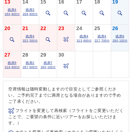
13
14
15
16
17
18
19
残席4
残席3
296,800
296,800
円
円
20
21
22
23
24
25
26
残席4
残席4
残席4
残席9
352,500
313,600
227,700
280,100
円
円
円
円
27
28
29
30
残席9
残席2
残席7
218,600
287,600
280,100
円
円
円
空席情報は随時変動しますので目安としてご参照くださ
い。ご予約完了までに満席となる場合がありますので予め
ご了承ください。
フライトを変更して再検索（フライトをご変更いただく
ことで、ご要望の条件に近いツアーをお探しいただけま
す。）
ホテルを変更して再検索（ホテルをご変更いただくくこ