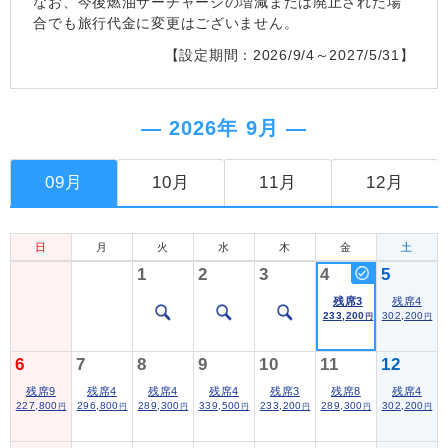
なお、今後燃油サーチャージの増減または廃止された場
合でも旅行代金に変更はございません。
【設定期間：2026/9/4～2027/5/31】
― 2026年 9月 ―
09月
10月
11月
12月
日
月
火
水
木
金
土
1
2
3
4
5
残席3
残席4
233,200
302,200
円
円
6
7
8
9
10
11
12
残席9
残席4
残席4
残席4
残席3
残席8
残席4
227,800
296,800
289,300
339,500
233,200
289,300
302,200
円
円
円
円
円
円
円