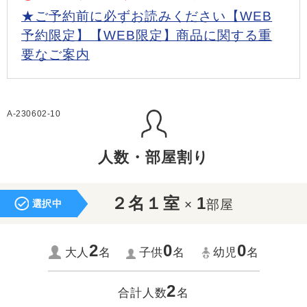
★ご予約前に必ずお読みください【WEB
予約限定】【WEB限定】商品に関する重
要なご案内
A-230602-10
人数・部屋割り
２名１室
1
×
部屋
選択中
2
0
0
大人
名
子供
名
幼児
名
2
合計人数
名