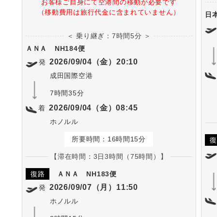
お客様ご自身にて空港間の移動が必要です
（移動費用は旅行代金に含まれていません）
日
＜ 乗り継ぎ：7時間5分 ＞
ＡＮＡ
NH184便
2026/09/04（金）20:10
発
成田国際空港
7時間35分
2026/09/04（金）08:45
着
ホノルル
所要時間：16時間15分
復
【滞在時間：3日3時間（75時間）】
復路
ＡＮＡ
NH183便
2026/09/07（月）11:50
発
ホノルル