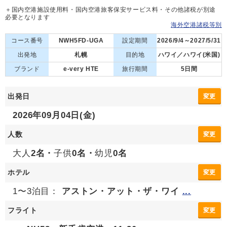
＋国内空港施設使用料・国内空港旅客保安サービス料・その他諸税が別途
必要となります
海外空港諸税等別
コース番号
NWH5FD-UGA
設定期間
2026/9/4～2027/5/31
出発地
札幌
目的地
ハワイ／ハワイ(米国)
ブランド
e-very HTE
旅行期間
5日間
出発日
変更
2026年09月04日(金)
人数
変更
大人
2名・
子供
0名・
幼児
0名
ホテル
変更
1〜3泊目：
アストン・アット・ザ・ワイ
...
フライト
変更