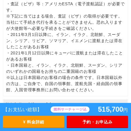
・査証（ビザ）等：アメリカESTA（電子渡航認証）が必要で
す。
※下記に当てはまる場合、査証（ビザ）の取得が必要です。
当社にて手続き代行を承ることができません。恐れ入ります
が大使館等へ必要な手続きをご確認ください。
・2011年3月1日以降に、イラン、イラク、北朝鮮、スーダ
ン、シリア、リビア、ソマリア、イエメンに渡航または滞在
したことがあるお客様
・2021年1月12日以降にキューバに渡航または滞在したこと
があるお客様
・日本国籍と、イラン、イラク、北朝鮮、スーダン、シリア
のいずれかの国籍をお持ちの二重国籍のお客様
※以上は日本国籍のお客様の場合の条件です。日本国籍以外
の方は、ご自身で、自国の領事館、渡航先国・経由国の領事
館、入国管理事務所にお問い合わせください。
旅行契約の申込みと成立
515,700
【お支払い総額】
燃料サーチャージ込
円
(1)
旅行契約は当社（受託営業所を含む）にて当社所定の旅行
¥ 料金詳細
予約・お申込み
申込書に必要事項を記入のうえ、 おひとり様につき申込
金（原則旅行代金の20％相当額）を添えて申込みくださ