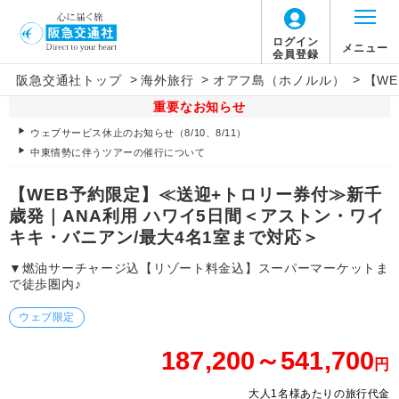
ログイン
メニュー
会員登録
>
>
>
阪急交通社トップ
海外旅行
オアフ島（ホノルル）
【W
重要なお知らせ
ウェブサービス休止のお知らせ（8/10、8/11）
中東情勢に伴うツアーの催行について
【WEB予約限定】≪送迎+トロリー券付≫新千
歳発｜ANA利用 ハワイ5日間＜アストン・ワイ
キキ・バニアン/最大4名1室まで対応＞
▼燃油サーチャージ込【リゾート料金込】スーパーマーケットま
で徒歩圏内♪
ウェブ限定
187,200～541,700
円
大人1名様あたりの旅行代金