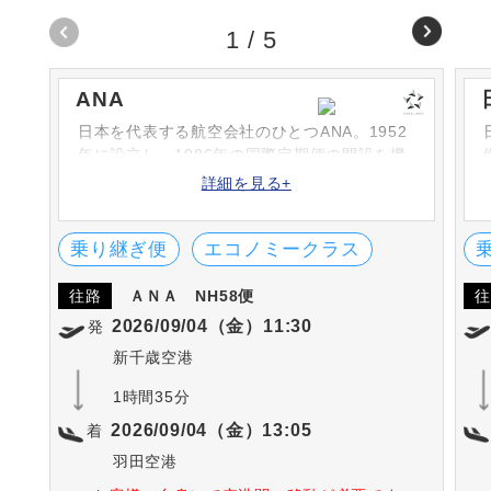
1
/
5
ANA
日本を代表する航空会社のひとつANA。1952
年に設立し、1986年の国際定期便の開設を機
に次々と路線を増やしています。シートや機
詳細を見る+
内食、機内サービスなどは高評です。英国の
SKYTRAX社における「ワールド・エアライ
ン・スター・レーディング」の5-STARに何度
乗り継ぎ便
エコノミークラス
も選出されています。
往路
ＡＮＡ
NH58便
往
2026/09/04（金）11:30
発
新千歳空港
1時間35分
2026/09/04（金）13:05
着
羽田空港