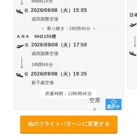
8時間15分
2026/09/08（火）15:05
着
日
成田国際空港
＜ 乗り継ぎ：2時間45分 ＞
ＡＮＡ
NH2155便
2026/09/08（火）17:50
発
成田国際空港
1時間45分
2026/09/08（火）19:35
着
新千歳空港
所要時間：12時間45分
空席
選択中
○
他のフライトパターンに変更する