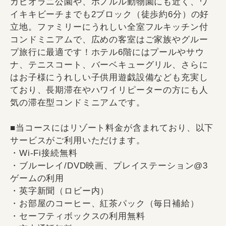
カピオラニ公園や、ホノルル動物園にも近く、ワ
イキキビーチまでも2ブロック（徒歩約6分）の好
立地。ファミリーにうれしい全室フルキッチン付
コンドミニアムで、広めの客室はご家族やグルー
プ旅行に最適です！ホテル6階にはプールやサウ
ナ、テニスコート、バーベキューグリル、さらに
はお子様にうれしい子供用遊戯設備なども充実し
ており、長期滞在やハワイリピーターの方にも人
気の滞在型コンドミニアムです。
■当コースにはリゾート料金が含まれており、以下
サービスがご利用いただけます。
・Wi-Fi接続無料
・ブルーレイ/DVD映画、プレイステーション@3
ゲームの利用
・英字新聞（ロビー内）
・お部屋のコーヒー、紅茶パック（毎日補給）
・セーフティボックスの利用無料