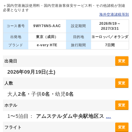
＋国内空港施設使用料・国内空港旅客保安サービス料・その他諸税が別途
必要となります
海外空港諸税等別
2026/9/19～
コース番号
9WY76N5-AAC
設定期間
2027/3/31
出発地
東京（成田）
目的地
ヨーロッパ／オランダ
ブランド
e-very HTE
旅行期間
7日間
出発日
変更
2026年09月19日(土)
人数
変更
大人
2名・
子供
0名・
幼児
0名
ホテル
変更
1〜5泊目：
アムステルダム中央駅地区ス
...
フライト
変更