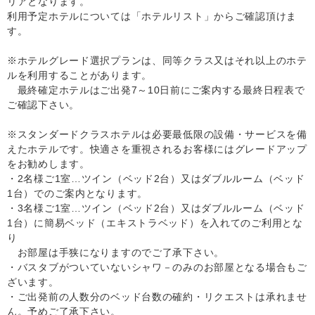
リアとなります。
利用予定ホテルについては「ホテルリスト」からご確認頂けま
す。
※ホテルグレード選択プランは、同等クラス又はそれ以上のホテ
ルを利用することがあります。
最終確定ホテルはご出発7～10日前にご案内する最終日程表で
ご確認下さい。
※スタンダードクラスホテルは必要最低限の設備・サービスを備
えたホテルです。快適さを重視されるお客様にはグレードアップ
をお勧めします。
・2名様ご1室…ツイン（ベッド2台）又はダブルルーム（ベッド
1台）でのご案内となります。
・3名様ご1室…ツイン（ベッド2台）又はダブルルーム（ベッド
1台）に簡易ベッド（エキストラベッド）を入れてのご利用とな
り
お部屋は手狭になりますのでご了承下さい。
・バスタブがついていないシャワ－のみのお部屋となる場合もご
ざいます。
・ご出発前の人数分のベッド台数の確約・リクエストは承れませ
ん。予めご了承下さい。