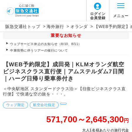
ログイン
メニュー
会員登録
>
>
>
阪急交通社トップ
海外旅行
オランダ
【WEB予約限定
重要なお知らせ
ウェブサービス休止のお知らせ（8/10、8/11）
中東情勢に伴うツアーの催行について
【WEB予約限定】成田発｜KLMオランダ航空
ビジネスクラス直行便｜アムステルダム7日間
｜ハーグ日帰り乗車券付き
＜中央駅地区 スタンダードクラス泊＞【往復ビジネスクラス直
行便】で快適な空の旅を・・・。
ウェブ限定
航空会社指定
571,700～2,645,300
円
大人1名様あたりの旅行代金