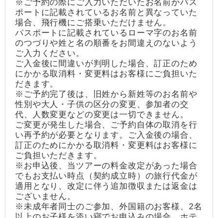
※ご予約の際にご入力いただいたお名前がパス
ポートに記載されているお名前と異なっていた
場合、飛行機にご搭乗いただけません。
パスポートに記載されているローマ字のお名前
のつづりや姓と名の順番をお間違えのないよう
ご入力ください。
ご入金後に間違いが判明した場合、訂正のため
にかかる取消料・変更料はお客様にご負担いた
だきます。
※ご予約完了後は、旧姓から新姓等のお名前や
性別や大人・子供の区分の変更、参加者の交
代、人数変更などの変更は一切できません。
ご変更が発生した場合、ご予約自体の取消を行
い再予約が必要となります。ご入金後の場合、
訂正のためにかかる取消料・変更料はお客様に
ご負担いただきます。
※お申込後、当ツアーの料金改定があった場合
でもお支払い時点（契約成立時）の旅行代金が
適用となり、改定に伴う追加徴収または返金は
ございません。
※未成年者同士のご参加、外国籍のお客様、2名
以上のお子様を添い寝でお申込みの場合、ホテ