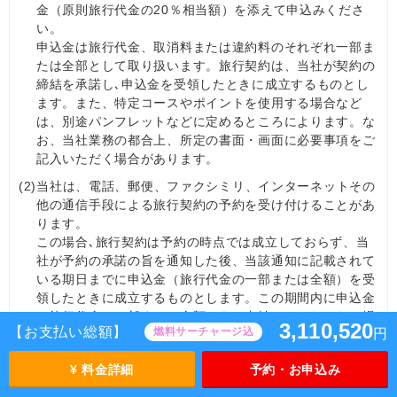
金（原則旅行代金の20％相当額）を添えて申込みくださ
い。
申込金は旅行代金、取消料または違約料のそれぞれ一部ま
たは全部として取り扱います。旅行契約は、当社が契約の
締結を承諾し､申込金を受領したときに成立するものとし
ます。また、特定コースやポイントを使用する場合など
は、別途パンフレットなどに定めるところによります。な
お、当社業務の都合上、所定の書面・画面に必要事項をご
記入いただく場合があります。
(2)
当社は、電話、郵便、ファクシミリ、インターネットその
他の通信手段による旅行契約の予約を受け付けることがあ
ります。
この場合､旅行契約は予約の時点では成立しておらず、当
社が予約の承諾の旨を通知した後、当該通知に記載されて
いる期日までに申込金（旅行代金の一部または全額）を受
領したときに成立するものとします。この期間内に申込金
（旅行代金の一部または全額）をお支払いいただけない場
3,110,520
【お支払い総額】
燃料サーチャージ込
円
合は、予約はなかったものとして取り扱うことがありま
す。
¥ 料金詳細
予約・お申込み
(3)
当社は、団体・グループを構成する旅行参加者の代表とし