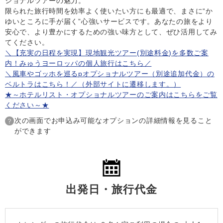
ショナルツアーの魅力。
限られた旅行時間を効率よく使いたい方にも最適で、まさに“か
ゆいところに手が届く”心強いサービスです。あなたの旅をより
安心で、より豊かにするための強い味方として、ぜひ活用してみ
てください。
＼【充実の日程を実現】現地観光ツアー(別途料金)を多数ご案
内！みゅうヨーロッパの個人旅行はこちら／
＼風車やゴッホを巡るpオプショナルツアー（別途追加代金）の
ベルトラはこちら！／（外部サイトに遷移します。）
★～ホテルリスト・オプショナルツアーのご案内はこちらをご覧
ください～★
次の画面でお申込み可能なオプションの詳細情報を見ること
ができます
出発日・旅行代金