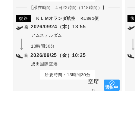
【滞在時間：4日22時間（118時間）】
復路
ＫＬＭオランダ航空
KL861便
復
2026/09/24（木）13:55
発
アムステルダム
13時間30分
2026/09/25（金）10:25
着
成田国際空港
所要時間：13時間30分
空席
選択中
○