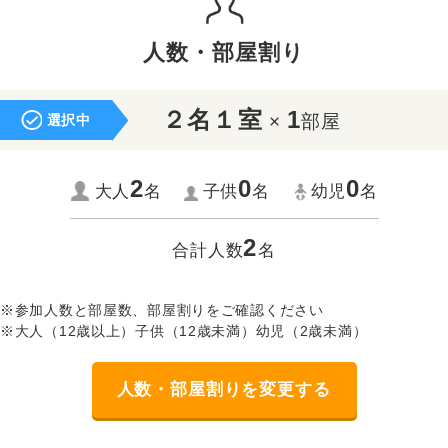
人数・部屋割り
２名１室
1
×
部屋
選択中
2
0
0
大人
名
子供
名
幼児
名
2
合計人数
名
※参加人数と部屋数、部屋割りをご確認ください
※大人（12歳以上）子供（12歳未満）幼児（2歳未満）
人数・部屋割りを変更する