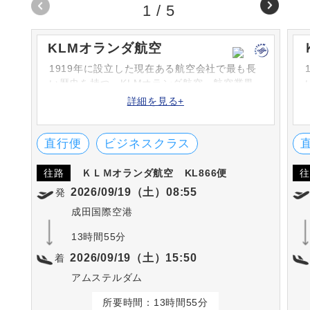
1
/
5
KLMオランダ航空
1919年に設立した現在ある航空会社で最も長
い歴史を持つ、KLMオランダ航空。航空業界
を牽引し、オランダを代表する航空会社で
詳細を見る+
す。多くの観光客やビジネスマンをアムステ
ルダムを基点に運送しています。
直行便
ビジネスクラス
往路
ＫＬＭオランダ航空
KL866便
往
2026/09/19（土）08:55
発
成田国際空港
13時間55分
2026/09/19（土）15:50
着
アムステルダム
所要時間：13時間55分