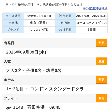
＋国内空港施設使用料・その他諸税が別途必要となります
海外空港諸税等別
コース番号
9WW5J8H-AAB
設定期間
2026/9/9～2027/5/31
出発地
東京（羽田）
目的地
ヨーロッパ／イギリス
ブランド
e-very HTE
旅行期間
5日間
出発日
変更
2026年09月09日(水)
人数
変更
大人
2名・
子供
0名・
幼児
0名
ホテル
変更
1〜3泊目：
ロンドン スタンダードクラ
...
フライト
変更
JL43 羽田空港 09:45