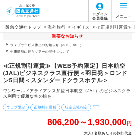
ログイン
メニュー
会員登録
>
>
>
阪急交通社トップ
海外旅行
イギリス
≪正規割引運賃≫【
重要なお知らせ
ウェブサービス休止のお知らせ（8/10、8/11）
中東情勢に伴うツアーの催行について
≪正規割引運賃≫【WEB予約限定】日本航空
(JAL)ビジネスクラス直行便＜羽田発＞ロンド
ン5日間＜スタンダードクラスホテル＞
ワンワールドアライアンス加盟日本航空（JAL）のビジネスクラ
ス利用で優雅な空の旅を！
ウェブ限定
正規割引運賃
航空会社指定
806,200～1,930,000
円
大人1名様あたりの旅行代金