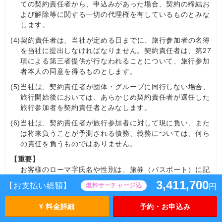
ての契約責任者から、申込みがあった場合、契約の締結お
よび解除等に関する一切の代理権を有しているものとみな
します。
(4)
契約責任者は、当社が定める日までに、旅行参加者の名簿
を当社に提出しなければなりません。契約責任者は、第27
項による第三者提供が行なわれることについて、旅行参加
者本人の同意を得るものとします。
(5)
当社は、契約責任者が団体・グループに同行しない場合、
旅行開始後においては、あらかじめ契約責任者が選任した
旅行参加者を契約責任者とみなします。
(6)
当社は、契約責任者が旅行参加者に対して現に負い、また
は将来負うことが予測される債務、義務については、何ら
の責任を負うものではありません。
【重要】
お客様のローマ字氏名や性別は、旅券（パスポート）に記
載されているとおり旅行申込書（所定の書面・画面を含
3,411,700
【お支払い総額】
燃料サーチャージ込
円
む）にご記入ください。誤って記入された場合は、第12項
(1)のお客様の交替手数料（10,000円）が必要となりま
¥ 料金詳細
予約・お申込み
す。なお、すでに航空券を発行している場合は、別途再発
券に関わる費用を請求させていただきます。また、運送・