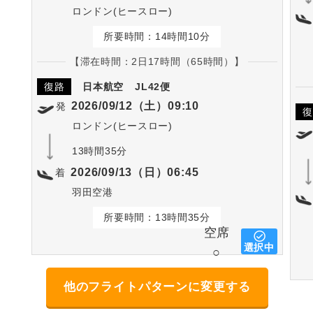
ロンドン(ヒースロー)
所要時間：14時間10分
【滞在時間：2日17時間（65時間）】
復路
日本航空
JL42便
2026/09/12（土）09:10
発
復
ロンドン(ヒースロー)
13時間35分
2026/09/13（日）06:45
着
羽田空港
所要時間：13時間35分
空席
選択中
○
他のフライトパターンに変更する