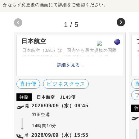
かならず変更後の画面にて詳細をご確認ください。
1
/
5
日本航空
日本航空（JAL）は、国内でも最大規模の国際
網を誇る航空会社。世界各国へのネットワー
クを持ち、サービスにも定評があります。米
詳細を見る+
国のFlightStats社が選ぶ定時到着率で1位や、
SKYTRAX社の「ワールド・エアライン・スタ
ー・レーディング」の5-STARに選ばれていま
直行便
ビジネスクラス
す
往路
日本航空
JL43便
2026/09/09（水）09:45
発
往
羽田空港
14時間10分
2026/09/09（水）15:55
着