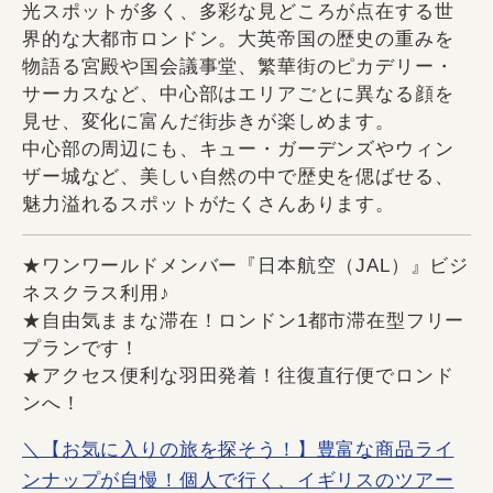
光スポットが多く、多彩な見どころが点在する世
界的な大都市ロンドン。大英帝国の歴史の重みを
物語る宮殿や国会議事堂、繁華街のピカデリー・
サーカスなど、中心部はエリアごとに異なる顔を
見せ、変化に富んだ街歩きが楽しめます。
中心部の周辺にも、キュー・ガーデンズやウィン
ザー城など、美しい自然の中で歴史を偲ばせる、
魅力溢れるスポットがたくさんあります。
★ワンワールドメンバー『日本航空（JAL）』ビジ
ネスクラス利用♪
★自由気ままな滞在！ロンドン1都市滞在型フリー
プランです！
★アクセス便利な羽田発着！往復直行便でロンド
ンへ！
＼【お気に入りの旅を探そう！】豊富な商品ライ
ンナップが自慢！個人で行く、イギリスのツアー