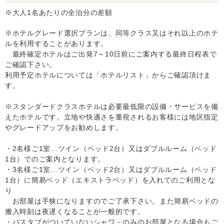
※大人1名あたりの全泊分の差額
※ホテルグレード選択プランは、同等クラス又はそれ以上のホテ
ルを利用することがあります。
最終確定ホテルはご出発7～10日前にご案内する最終日程表で
ご確認下さい。
利用予定ホテルについては「ホテルリスト」からご確認頂けま
す。
※スタンダードクラスホテルは必要最低限の設備・サービスを備
えたホテルです。立地や快適さを重視されるお客様には地区指定
やグレードアップをお勧めします。
・2名様ご1室…ツイン（ベッド2台）又はダブルルーム（ベッド
1台）でのご案内となります。
・3名様ご1室…ツイン（ベッド2台）又はダブルルーム（ベッド
1台）に簡易ベッド（エキストラベッド）を入れてのご利用とな
り
お部屋は手狭になりますのでご了承下さい。また簡易ベッドの
搬入時刻は夜遅くなることが一般的です。
・バスタブがついていないシャワ－のみのお部屋となる場合もご