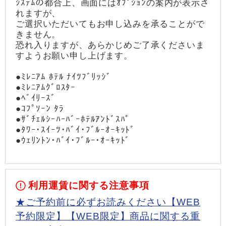
ｼｽﾃﾑの都合上、画面にはｵﾌﾟｼｮﾝの案内が表示さ
れますが、
ご選択いただいてもお申し込みを承ることがで
きません。
恐れ入りますが、あらかじめご了承くださいま
すようお願い申し上げます。
●ﾐﾚﾆｱﾑ ﾎﾃﾙ ﾅｲﾂﾌﾞﾘｯｼﾞ
●ﾐﾚﾆｱﾑｸﾞﾛｽﾀｰ
●ﾍﾞｲﾘｰｽﾞ
●ｺﾌﾟｿｰﾝ ﾀﾗ
●ｻﾞﾁｪﾙｼｰﾊｰﾊﾞｰﾎﾃﾙｱﾝﾄﾞｽﾊﾟ
●ﾀﾜｰ･ｽｲｰﾂ･ﾊﾞｲ･ﾌﾞﾙｰｵｰｷｯﾄﾞ
●ｳｪﾘﾝﾄﾝ･ﾊﾞｲ･ﾌﾞﾙｰ･ｵｰｷｯﾄﾞ
利用運賃に関する注意事項
★ご予約前に必ずお読みください【WEB
予約限定】【WEB限定】商品に関する重