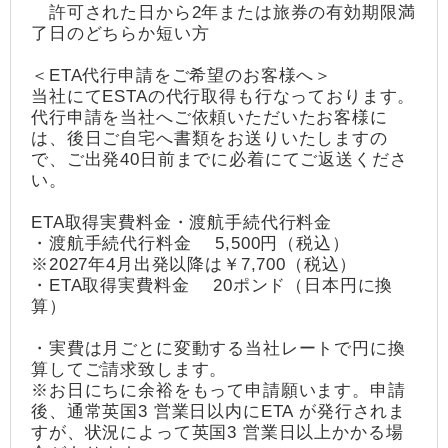
許可された日から2年または旅券の有効期限満
了日のどちらか短い方
＜ETA代行申請をご希望のお客様へ＞
当社にてESTAの代行取得も行なっております。
代行申請を当社へご依頼いただいたお客様に
は、後日ご自宅へ書類をお送りいたしますの
で、ご出発40日前までに必着にてご返送くださ
い。
ETA取得実費料金・渡航手続代行料金
・渡航手続代行料金 5,500円（税込）
※2027年4月出発以降は￥7,700（税込）
・ETA取得実費料金 20ポンド（日本円に換
算）
・実費は月ごとに変動する当社レートで円に換
算してご請求致します。
※お日にちに余裕をもって申請願います。申請
後、通常英国3 営業日以内にETA が発行されま
すが、状況によって英国3 営業日以上かかる場