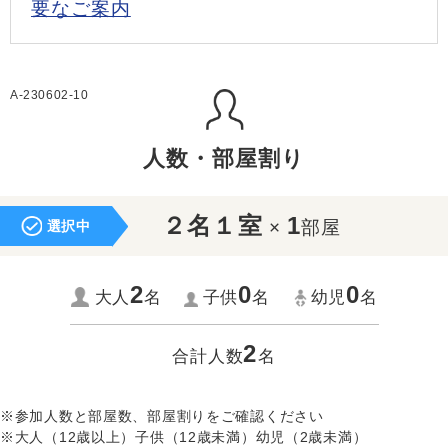
要なご案内
A-230602-10
人数・部屋割り
２名１室
1
×
部屋
選択中
2
0
0
大人
名
子供
名
幼児
名
2
合計人数
名
※参加人数と部屋数、部屋割りをご確認ください
※大人（12歳以上）子供（12歳未満）幼児（2歳未満）