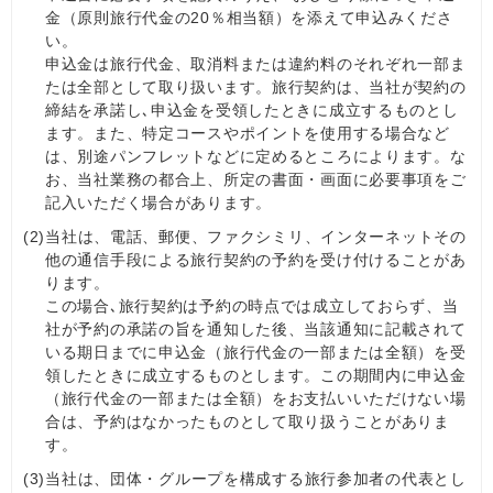
金（原則旅行代金の20％相当額）を添えて申込みくださ
い。
申込金は旅行代金、取消料または違約料のそれぞれ一部ま
たは全部として取り扱います。旅行契約は、当社が契約の
締結を承諾し､申込金を受領したときに成立するものとし
ます。また、特定コースやポイントを使用する場合など
は、別途パンフレットなどに定めるところによります。な
お、当社業務の都合上、所定の書面・画面に必要事項をご
記入いただく場合があります。
(2)
当社は、電話、郵便、ファクシミリ、インターネットその
他の通信手段による旅行契約の予約を受け付けることがあ
ります。
この場合､旅行契約は予約の時点では成立しておらず、当
社が予約の承諾の旨を通知した後、当該通知に記載されて
いる期日までに申込金（旅行代金の一部または全額）を受
領したときに成立するものとします。この期間内に申込金
（旅行代金の一部または全額）をお支払いいただけない場
合は、予約はなかったものとして取り扱うことがありま
す。
(3)
当社は、団体・グループを構成する旅行参加者の代表とし