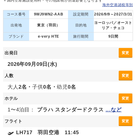
＋国内空港施設使用料・その他諸税が別途必要となります
海外空港諸税等別
コース番号
9WJ9WN2-AAB
設定期間
2026/9/9～2027/3/31
ヨーロッパ／オースト
出発地
東京（羽田）
目的地
リア・チェコ
ブランド
e-very HTE
旅行期間
9日間
出発日
変更
2026年09月09日(水)
人数
変更
大人
2名・
子供
0名・
幼児
0名
ホテル
変更
1〜4泊目：
プラハ スタンダードクラス
...など
フライト
変更
LH717 羽田空港 11:45