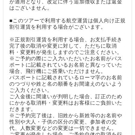
が適用となり、改定に伴う追加徴収または返金
はございません。
■このツアーで利用する航空運賃は個人向け正規
割引運賃を利用する場合がございます。
※正規割引運賃を利用する場合、お支払手続き
完了後の取消や変更に対して、ただちに取消
料・変更料が発生しますのでご注意ください。
※ご予約の際にご入力いただいたお名前がパス
ポートに記載されているお名前と異なっていた
場合、飛行機にご搭乗いただけません。
パスポートに記載されているローマ字のお名前
のつづりや姓と名の順番をお間違えのないよう
ご入力ください。
ご入金後に間違いが判明した場合、訂正のため
にかかる取消料・変更料はお客様にご負担いた
だきます。
※ご予約完了後は、旧姓から新姓等のお名前や
性別や大人・子供の区分の変更、参加者の交
代、人数変更などの変更は一切できません。
ご変更が発生した場合、ご予約自体の取消を行