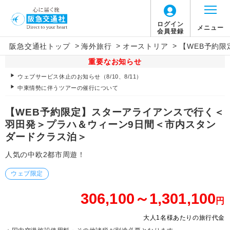
ログイン
メニュー
会員登録
>
>
>
阪急交通社トップ
海外旅行
オーストリア
【WEB予約
重要なお知らせ
ウェブサービス休止のお知らせ（8/10、8/11）
中東情勢に伴うツアーの催行について
【WEB予約限定】スターアライアンスで行く＜
羽田発＞プラハ＆ウィーン9日間＜市内スタン
ダードクラス泊＞
人気の中欧2都市周遊！
ウェブ限定
306,100～1,301,100
円
大人1名様あたりの旅行代金