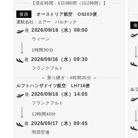
【滞在時間：6日8時間（152時間）】
復路
オーストリア航空
OS203便
運航会社：エアー バルチック
復
2026/09/16（水）08:00
発
ウィーン
1時間30分
2026/09/16（水）09:30
着
フランクフルト
＜ 乗り継ぎ：4時間35分 ＞
ルフトハンザドイツ航空
LH716便
ル
2026/09/16（水）14:05
発
フランクフルト
12時間40分
2026/09/17（木）09:45
着
羽田空港