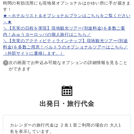
時間の有効活用にも現地発オプショナルはかゆい所に手が届きま
す！
★～ホテルリスト＆オプショナルプランはこちらをご覧ください
～★
＼【充実の日程を実現】現地観光ツアー(別途料金)を多数ご案
内！みゅうヨーロッパの個人旅行はこちら／
＼【充実のアクティビティラインナップ】現地観光ツアー(別途
料金)を多数ご用意！ベルトラのオプショナルツアーはこちら／
（外部サイトに遷移します。）
次の画面でお申込み可能なオプションの詳細情報を見ること
ができます
出発日・旅行代金
カレンダーの旅行代金は
２名１室
ご利用の場合の 大人1
名を表示しています。