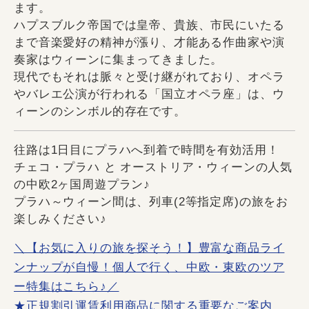
ます。
ハプスブルク帝国では皇帝、貴族、市民にいたる
まで音楽愛好の精神が漲り、才能ある作曲家や演
奏家はウィーンに集まってきました。
現代でもそれは脈々と受け継がれており、オペラ
やバレエ公演が行われる「国立オペラ座」は、ウ
ィーンのシンボル的存在です。
往路は1日目にプラハへ到着で時間を有効活用！
チェコ・プラハ と オーストリア・ウィーンの人気
の中欧2ヶ国周遊プラン♪
プラハ～ウィーン間は、列車(2等指定席)の旅をお
楽しみください♪
＼【お気に入りの旅を探そう！】豊富な商品ライ
ンナップが自慢！個人で行く、中欧・東欧のツア
ー特集はこちら♪／
★正規割引運賃利用商品に関する重要なご案内