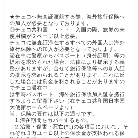
★チェコへ無査証渡航する際、海外旅行保険へ
の加入が必要となっております。
◎チェコ共和国 ・・・ 入国の際、旅券の未
使用欄が２ページ以上必要。
チェコに無査証滞在するすべての外国人は海外
旅行保険への加入が必要となっております。
滞在中に警察からパスポート（身分証明）等の
提示を求められた場合、法律により提示する義
務がありますが、合せて旅行保険等への加入証
の提示を求められることがあります。これに反
した場合には罰金を科されることがありますの
でチェコ滞在中
は常時パスポート、海外旅行保険加入証を携行
するようご留意下さい（在チェコ共和国日本国
大使館ホームページより）
尚、保険の要件は以下の通りです。
1.滞在期間をカバーするもの。
2.治療・傷害・死亡(*1)の各項目において、そ
れぞれ３万ユーロ以上の保険金が支払われる保