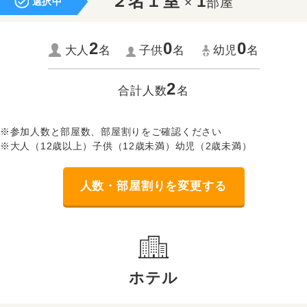
２名１室
1
×
部屋
選択中
2
0
0
大人
名
子供
名
幼児
名
2
合計人数
名
※参加人数と部屋数、部屋割りをご確認ください
※大人（12歳以上）子供（12歳未満）幼児（2歳未満）
人数・部屋割りを変更する
ホテル