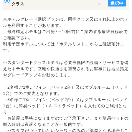
選択中
○
クラス
※ホテルグレード選択プランは、同等クラス又はそれ以上のホテ
ルを利用することがあります。
最終確定ホテルはご出発7～10日前にご案内する最終日程表で
ご確認下さい。
利用予定ホテルについては「ホテルリスト」からご確認頂けま
す。
※スタンダードクラスホテルは必要最低限の設備・サービスを備
えたホテルです。立地や快適さを重視されるお客様には地区指定
やグレードアップをお勧めします。
・2名様ご1室…ツイン（ベッド2台）又はダブルルーム（ベッド
1台）でのご案内となります。
・3名様ご1室…ツイン（ベッド2台）又はダブルルーム（ベッド
1台）に簡易ベッド（エキストラベッド）を入れてのご利用とな
り
お部屋は手狭になりますのでご了承下さい。また簡易ベッドの
搬入時刻は夜遅くなることが一般的です。
・バスタブがついていないシャワ－のみのお部屋となる場合もご