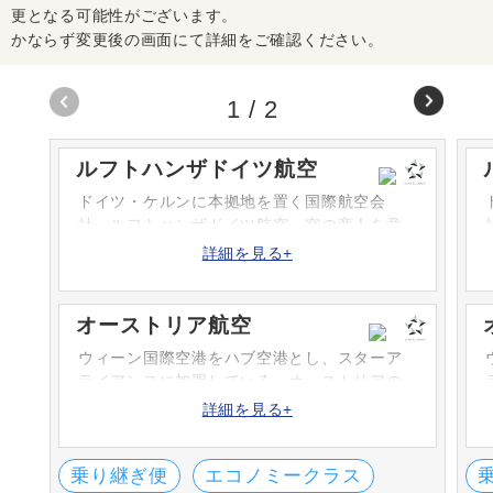
更となる可能性がございます。
かならず変更後の画面にて詳細をご確認ください。
1
/
2
ルフトハンザドイツ航空
ドイツ・ケルンに本拠地を置く国際航空会
社・ルフトハンザドイツ航空。空の商人を意
味する「ルフトハンザ」。その名の通り多く
詳細を見る+
の国際線グローバルネットワークを持ち、世
界で最も高い人気の航空会社です。
オーストリア航空
ウィーン国際空港をハブ空港とし、スターア
ライアンスに加盟している、オーストリアの
主要航空会社です。ルフトハンザとの提携に
詳細を見る+
より、ウィーン経由の国際線網が拡充されま
した。
乗り継ぎ便
エコノミークラス