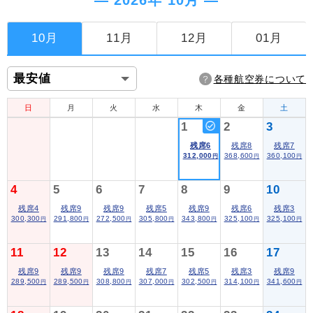
― 2026年 10月 ―
10月
11月
12月
01月
各種航空券について
日
月
火
水
木
金
土
1
2
3
残席6
残席8
残席7
312,000
368,600
360,100
円
円
円
4
5
6
7
8
9
10
残席4
残席9
残席9
残席5
残席9
残席6
残席3
300,300
291,800
272,500
305,800
343,800
325,100
325,100
円
円
円
円
円
円
円
11
12
13
14
15
16
17
残席9
残席9
残席9
残席7
残席5
残席3
残席9
289,500
289,500
308,800
307,000
302,500
314,100
341,600
円
円
円
円
円
円
円