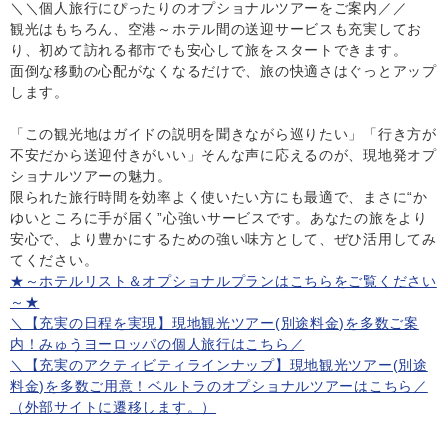
＼＼個人旅行にぴったりのオプショナルツアーをご案内／／
観光はもちろん、空港～ホテル間の送迎サービスも充実してお
り、初めて訪れる都市でも安心して旅をスタートできます。
面倒な移動の心配がなくなるだけで、旅の快適さはぐっとアップ
します。
「この観光地はガイドの説明を聞きながら巡りたい」「行き方が
不安だから送迎付きがいい」そんな声に応えるのが、現地発オプ
ショナルツアーの魅力。
限られた旅行時間を効率よく使いたい方にも最適で、まさに“か
ゆいところに手が届く”心強いサービスです。あなたの旅をより
安心で、より豊かにするための強い味方として、ぜひ活用してみ
てください。
★～ホテルリスト＆オプショナルプランはこちらをご覧ください
～★
＼【充実の日程を実現】現地観光ツアー(別途料金)を多数ご案
内！みゅうヨーロッパの個人旅行はこちら／
＼【充実のアクティビティラインナップ】現地観光ツアー(別途
料金)を多数ご用意！ベルトラのオプショナルツアーはこちら／
（外部サイトに遷移します。）