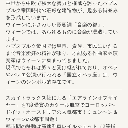
中世から中欧で強大な勢力と権威を誇ったハプス
ブルク帝国時代の荘厳な建造物が、趣ある街並み
を形成しています。
ウィーンにふさわしい形容詞「音楽の都」。
ウィーンでは、あらゆるものに音楽が浸透してい
ます。
ハプスブルク帝国では皇帝、貴族、市民にいたる
まで音楽愛好の精神が漲り、才能ある作曲家や演
奏家はウィーンに集まってきました。
現代でもそれは脈々と受け継がれており、オペラ
やバレエ公演が行われる「国立オペラ座」は、ウ
ィーンのシンボル的存在です。
スカイトラックス社による「エアラインオブザイ
ヤー」を7度受賞のカタール航空でヨーロッパへ
ドイツ・オーストリアの人気都市！ミュンヘン＆
ウィーンの2都市周遊！
都市間の移動は高速列車レイルジェット（2等指