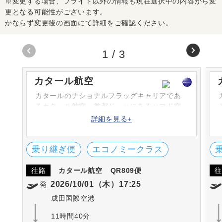
※変更する場合、フライト以外の情報も現在選択中の内容から変
更となる可能性がございます。
かならず変更後の画面にて詳細をご確認ください。
1
/
3
カタール航空
カタールのナショナルフラッグキャリアであ
るカタール航空。首都ドーハにあるハマド空
港を本拠地とし、コードシェアも含め150以上
詳細を見る+
の都市へ運航を行っている。機内サービスの
評価は国際的にも高く、数々の賞を受賞して
いる。
乗り継ぎ便
エコノミークラス
往路
カタール航空
QR809便
往
2026/10/01（木）17:25
発
成田国際空港
11時間40分