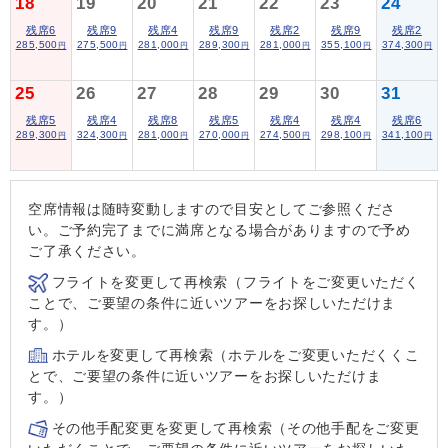
18
19
20
21
22
23
24
残席6
残席9
残席4
残席9
残席2
残席9
残席2
285,500
275,500
281,000
289,300
281,000
355,100
374,300
円
円
円
円
円
円
円
25
26
27
28
29
30
31
残席5
残席4
残席8
残席5
残席4
残席4
残席6
289,300
324,300
281,000
270,000
274,500
298,100
341,100
円
円
円
円
円
円
円
空席情報は随時変動しますので目安としてご参照くださ
い。ご予約完了までに満席となる場合がありますので予め
ご了承ください。
フライトを変更して再検索（フライトをご変更いただく
ことで、ご要望の条件に近いツアーをお探しいただけま
す。）
ホテルを変更して再検索（ホテルをご変更いただくくこ
とで、ご要望の条件に近いツアーをお探しいただけま
す。）
その他手配変更を変更して再検索（その他手配をご変更