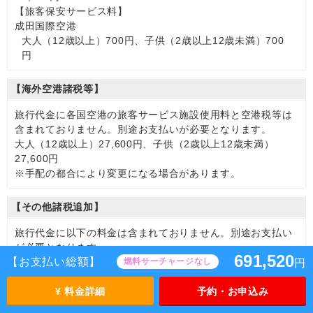
【旅客保安サービス料】
成田国際空港
大人（12歳以上）700円、子供（2歳以上12歳未満）700
円
【海外空港諸税等】
旅行代金に各国空港の旅客サービス施設使用料と空港税等は
含まれておりません。別途お支払いが必要となります。
大人（12歳以上）27,600円、子供（2歳以上12歳未満）
27,600円
※手配の都合により変更になる場合があります。
【その他諸税追加】
旅行代金に以下の料金は含まれておりません。別途お支払い
が必要となります。
691,520
【お支払い総額】
燃料サーチャージなし
国際観光旅客税
円
大人（12歳以上）3,000円、子供（2歳以上12歳未満）
3,000円
¥ 料金詳細
予約・お申込み