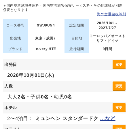
＋国内空港施設使用料・国内空港旅客保安サービス料・その他諸税が別途
必要となります
海外空港諸税等別
2026/10/1～
コース番号
9WJ9UN4
設定期間
2027/7/27
ヨーロッパ／オースト
出発地
東京（成田）
目的地
リア・ドイツ
ブランド
e-very HTE
旅行期間
9日間
出発日
変更
2026年10月01日(木)
人数
変更
大人
2名・
子供
0名・
幼児
0名
ホテル
変更
2〜4泊目：
ミュンヘン スタンダードク
...など