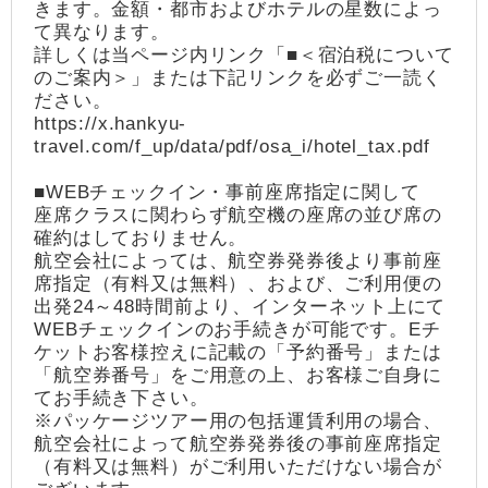
きます。金額・都市およびホテルの星数によっ
て異なります。
詳しくは当ページ内リンク「■＜宿泊税について
のご案内＞」または下記リンクを必ずご一読く
ださい。
https://x.hankyu-
travel.com/f_up/data/pdf/osa_i/hotel_tax.pdf
■WEBチェックイン・事前座席指定に関して
座席クラスに関わらず航空機の座席の並び席の
確約はしておりません。
航空会社によっては、航空券発券後より事前座
席指定（有料又は無料）、および、ご利用便の
出発24～48時間前より、インターネット上にて
WEBチェックインのお手続きが可能です。Eチ
ケットお客様控えに記載の「予約番号」または
「航空券番号」をご用意の上、お客様ご自身に
てお手続き下さい。
※パッケージツアー用の包括運賃利用の場合、
航空会社によって航空券発券後の事前座席指定
（有料又は無料）がご利用いただけない場合が