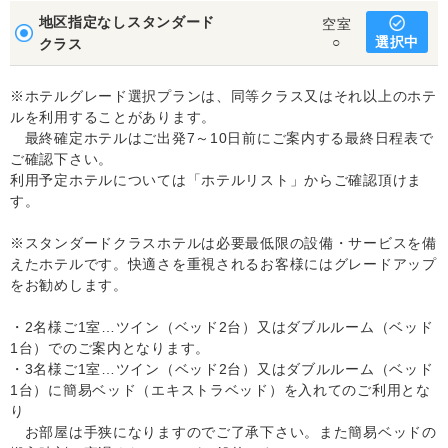
地区指定なしスタンダード
空室
選択中
○
クラス
※ホテルグレード選択プランは、同等クラス又はそれ以上のホテ
ルを利用することがあります。
最終確定ホテルはご出発7～10日前にご案内する最終日程表で
ご確認下さい。
利用予定ホテルについては「ホテルリスト」からご確認頂けま
す。
※スタンダードクラスホテルは必要最低限の設備・サービスを備
えたホテルです。快適さを重視されるお客様にはグレードアップ
をお勧めします。
・2名様ご1室…ツイン（ベッド2台）又はダブルルーム（ベッド
1台）でのご案内となります。
・3名様ご1室…ツイン（ベッド2台）又はダブルルーム（ベッド
1台）に簡易ベッド（エキストラベッド）を入れてのご利用とな
り
お部屋は手狭になりますのでご了承下さい。また簡易ベッドの