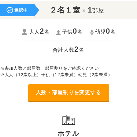
２名１室
1
×
部屋
選択中
2
0
0
大人
名
子供
名
幼児
名
2
合計人数
名
※参加人数と部屋数、部屋割りをご確認ください
※大人（12歳以上）子供（12歳未満）幼児（2歳未満）
人数・部屋割りを変更する
ホテル