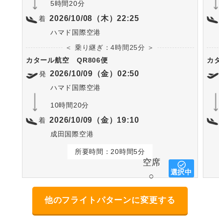
5時間20分
2026/10/08（木）22:25
着
ハマド国際空港
＜ 乗り継ぎ：4時間25分 ＞
カタール航空
QR806便
カ
2026/10/09（金）02:50
発
ハマド国際空港
10時間20分
2026/10/09（金）19:10
着
成田国際空港
所要時間：20時間5分
空席
選択中
○
他のフライトパターンに変更する