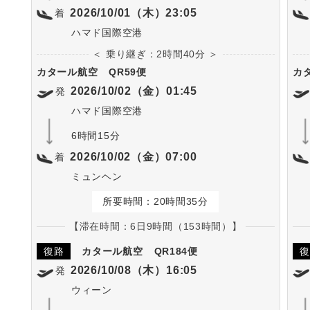
2026/10/01（木）23:05
着
ハマド国際空港
＜ 乗り継ぎ：2時間40分 ＞
カタール航空
QR59便
カ
2026/10/02（金）01:45
発
ハマド国際空港
6時間15分
2026/10/02（金）07:00
着
ミュンヘン
所要時間：20時間35分
【滞在時間：6日9時間（153時間）】
復路
カタール航空
QR184便
復
2026/10/08（木）16:05
発
ウィーン