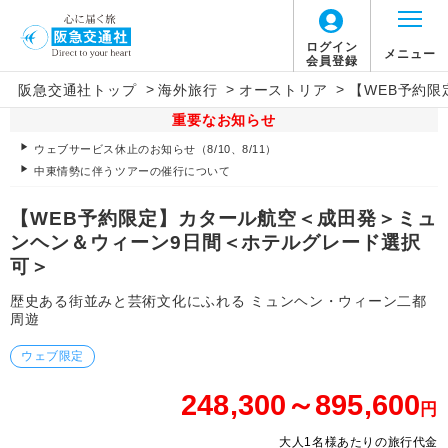
ログイン
メニュー
会員登録
>
>
>
阪急交通社トップ
海外旅行
オーストリア
【WEB予約
重要なお知らせ
ウェブサービス休止のお知らせ（8/10、8/11）
中東情勢に伴うツアーの催行について
【WEB予約限定】カタール航空＜成田発＞ミュ
ンヘン＆ウィーン9日間＜ホテルグレード選択
可＞
歴史ある街並みと芸術文化にふれる ミュンヘン・ウィーン二都
周遊
ウェブ限定
248,300～895,600
円
大人1名様あたりの旅行代金