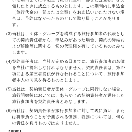
領したときに成立するものとします。この期間内に申込金
（旅行代金の一部または全額）をお支払いいただけない場
合は、予約はなかったものとして取り扱うことがありま
す。
(3)
当社は、団体・グループを構成する旅行参加者の代表とし
ての契約責任者から、申込みがあった場合、契約の締結お
よび解除等に関する一切の代理権を有しているものとみな
します。
(4)
契約責任者は、当社が定める日までに、旅行参加者の名簿
を当社に提出しなければなりません。契約責任者は、第27
項による第三者提供が行なわれることについて、旅行参加
者本人の同意を得るものとします。
(5)
当社は、契約責任者が団体・グループに同行しない場合、
旅行開始後においては、あらかじめ契約責任者が選任した
旅行参加者を契約責任者とみなします。
(6)
当社は、契約責任者が旅行参加者に対して現に負い、また
は将来負うことが予測される債務、義務については、何ら
の責任を負うものではありません。
【重要】