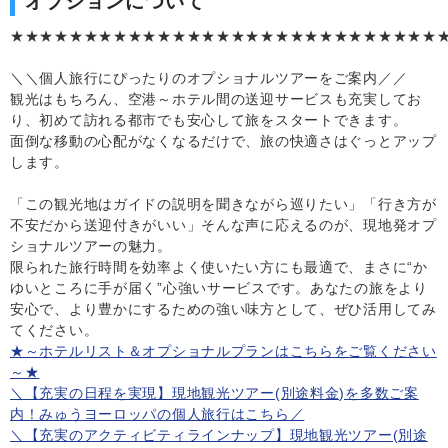
オプションについて
★★★★★★★★★★★★★★★★★★★★★★★★★★★★★
＼＼個人旅行にぴったりのオプショナルツアーをご案内／／
観光はもちろん、空港～ホテル間の送迎サービスも充実してお
り、初めて訪れる都市でも安心して旅をスタートできます。
面倒な移動の心配がなくなるだけで、旅の快適さはぐっとアップ
します。
「この観光地はガイドの説明を聞きながら巡りたい」「行き方が
不安だから送迎付きがいい」そんな声に応えるのが、現地発オプ
ショナルツアーの魅力。
限られた旅行時間を効率よく使いたい方にも最適で、まさに“か
ゆいところに手が届く”心強いサービスです。あなたの旅をより
安心で、より豊かにするための強い味方として、ぜひ活用してみ
てください。
★～ホテルリスト＆オプショナルプランはこちらをご覧ください
～★
＼【充実の日程を実現】現地観光ツアー(別途料金)を多数ご案
内！みゅうヨーロッパの個人旅行はこちら／
＼【充実のアクティビティラインナップ】現地観光ツアー(別途