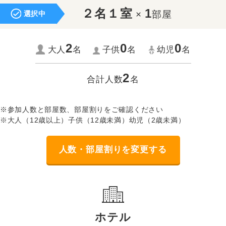
２名１室
1
×
部屋
選択中
2
0
0
大人
名
子供
名
幼児
名
2
合計人数
名
※参加人数と部屋数、部屋割りをご確認ください
※大人（12歳以上）子供（12歳未満）幼児（2歳未満）
人数・部屋割りを変更する
ホテル