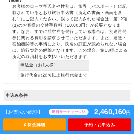
お客様のローマ字氏名や性別は、旅券（パスポート）に記
載されているとおり旅行申込書（所定の書面・画面を含
む）にご記入ください。誤って記入された場合は、第12項
(1)のお客様の交替手数料（10,000円）が必要となりま
す。なお、すでに航空券を発行している場合は、別途再発
券に関わる費用を請求させていただきます。また、運送・
宿泊機関等の事情により、氏名の訂正が認められない場合
は、旅行契約の解除となります。この場合、第13項による
所定の取消料をお支払いいただきます。
申込金（お1人様）
旅行代金の20％以上旅行代金まで
申込み条件
(1)
申込み時点で、未成年の方は別途定めた条件に該当する場
2,460,160
【お支払い総額】
燃料サーチャージ込
円
合を除き親権者の同意書の提出が必要です。
(2)
旅行開始時点で、15歳未満の方は特定コース（語学研修ツ
¥ 料金詳細
予約・お申込み
アー等）に参加する場合を除き、親権者または保護者の同