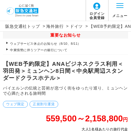
ログイン
メニュー
会員登録
>
>
>
阪急交通社トップ
海外旅行
ドイツ
【WEB予約限定】A
重要なお知らせ
ウェブサービス休止のお知らせ（8/10、8/11）
中東情勢に伴うツアーの催行について
【WEB予約限定】ANAビジネスクラス利用＜
羽田発＞ミュンヘン8日間＜中央駅周辺スタン
ダードクラスホテル＞
バイエルンの伝統と芸術が息づく街をゆったり巡り、ミュンヘン
で心満たされる旅時間
ウェブ限定
正規割引運賃
559,500～2,158,800
円
大人1名様あたりの旅行代金