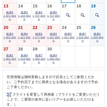
13
14
15
16
17
18
19
残席6
残席2
残席3
残席5
1,973,800
1,150,000
1,707,800
1,717,800
円
円
円
円
20
21
22
23
24
25
26
残席3
残席4
残席3
残席2
残席3
残席7
残席2
1,903,300
1,421,500
1,277,900
1,421,500
1,421,500
1,519,400
1,508,900
円
円
円
円
円
円
円
27
28
29
30
残席2
残席4
残席7
残席4
1,903,300
1,518,800
1,509,400
1,499,400
円
円
円
円
空席情報は随時変動しますので目安としてご参照くださ
い。ご予約完了までに満席となる場合がありますので予め
ご了承ください。
フライトを変更して再検索（フライトをご変更いただく
ことで、ご要望の条件に近いツアーをお探しいただけま
す。）