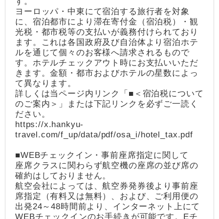
す。
ヨーロッパ・中東にて宿泊する旅行者を対象
に、宿泊都市により滞在寄付金（宿泊税）・観
光税・都市税等の支払いが義務付けられており
ます。これは各国政府及び自治体より宿泊ホテ
ルを通じて個々のお客様へ請求されるもので
す。ホテルチェックアウト時にお支払いいただ
きます。金額・都市およびホテルの星数によっ
て異なります。
詳しくは当ページ内リンク「■＜宿泊税について
のご案内＞」または下記リンクを必ずご一読く
ださい。
https://x.hankyu-
travel.com/f_up/data/pdf/osa_i/hotel_tax.pdf
■WEBチェックイン・事前座席指定に関して
座席クラスに関わらず航空機の座席の並び席の
確約はしておりません。
航空会社によっては、航空券発券後より事前座
席指定（有料又は無料）、および、ご利用便の
出発24～48時間前より、インターネット上にて
WEBチェックインのお手続きが可能です。Eチ