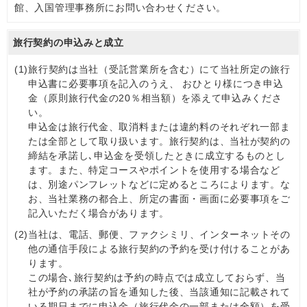
館、入国管理事務所にお問い合わせください。
旅行契約の申込みと成立
(1)
旅行契約は当社（受託営業所を含む）にて当社所定の旅行
申込書に必要事項を記入のうえ、 おひとり様につき申込
金（原則旅行代金の20％相当額）を添えて申込みくださ
い。
申込金は旅行代金、取消料または違約料のそれぞれ一部ま
たは全部として取り扱います。旅行契約は、当社が契約の
締結を承諾し､申込金を受領したときに成立するものとし
ます。また、特定コースやポイントを使用する場合など
は、別途パンフレットなどに定めるところによります。な
お、当社業務の都合上、所定の書面・画面に必要事項をご
記入いただく場合があります。
(2)
当社は、電話、郵便、ファクシミリ、インターネットその
他の通信手段による旅行契約の予約を受け付けることがあ
ります。
この場合､旅行契約は予約の時点では成立しておらず、当
社が予約の承諾の旨を通知した後、当該通知に記載されて
いる期日までに申込金（旅行代金の一部または全額）を受