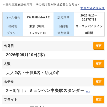
＋国内空港施設使用料・その他諸税が別途必要となります
海外空港諸税等別
2026/9/10～
コース番号
9WJ8HHM-AAE
設定期間
2027/7/23
出発地
東京（羽田）
目的地
ヨーロッパ／ドイツ
ブランド
e-very HTE
旅行期間
8日間
出発日
変更
2026年09月10日(木)
人数
変更
大人
2名・
子供
0名・
幼児
0名
ホテル
変更
2〜6泊目：
ミュンヘン中央駅スタンダー
...
フライト
変更