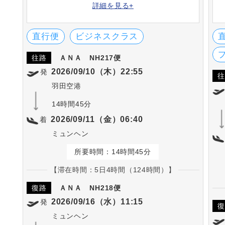
に次々と路線を増やしています。シートや機
詳細を見る+
内食、機内サービスなどは高評です。英国の
SKYTRAX社における「ワールド・エアライ
ン・スター・レーディング」の5-STARに何度
直行便
ビジネスクラス
も選出されています。
往路
ＡＮＡ
NH217便
2026/09/10（木）22:55
発
往
羽田空港
14時間45分
2026/09/11（金）06:40
着
ミュンヘン
所要時間：14時間45分
【滞在時間：5日4時間（124時間）】
復路
ＡＮＡ
NH218便
2026/09/16（水）11:15
発
復
ミュンヘン