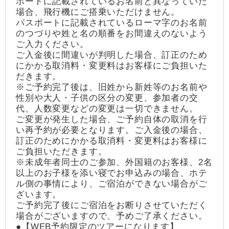
ポートに記載されているお名前と異なっていた
場合、飛行機にご搭乗いただけません。
パスポートに記載されているローマ字のお名前
のつづりや姓と名の順番をお間違えのないよう
ご入力ください。
ご入金後に間違いが判明した場合、訂正のため
にかかる取消料・変更料はお客様にご負担いた
だきます。
※ご予約完了後は、旧姓から新姓等のお名前や
性別や大人・子供の区分の変更、参加者の交
代、人数変更などの変更は一切できません。
ご変更が発生した場合、ご予約自体の取消を行
い再予約が必要となります。ご入金後の場合、
訂正のためにかかる取消料・変更料はお客様に
ご負担いただきます。
※未成年者同士のご参加、外国籍のお客様、2名
以上のお子様を添い寝でお申込みの場合、ホテ
ル側の事情により、ご宿泊ができない場合がご
ざいます。
ご予約完了後にご宿泊をお断りさせていただく
場合がございますので、予めご了承ください。
●【WEB予約限定のツアーになります】