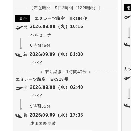
【滞在時間：5日2時間（122時間）】
復
復路
エミレーツ航空
EK186便
2026/09/08（火）16:15
発
バルセロナ
6時間45分
2026/09/09（水）01:00
着
ドバイ
カ
＜ 乗り継ぎ：1時間40分 ＞
エミレーツ航空
EK318便
2026/09/09（水）02:40
発
ドバイ
9時間55分
2026/09/09（水）17:35
着
成田国際空港