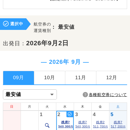
選択中
航空券の
：
最安値
運賃種別
2026年9月2日
出発日：
― 2026年 9月 ―
09月
10月
11月
12月
各種航空券について
日
月
火
水
木
金
土
1
2
3
4
5
残席7
残席7
残席2
残席7
540,300
540,300
511,700
517,200
円
円
円
円