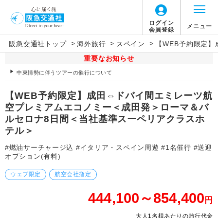
ログイン
メニュー
会員登録
>
>
>
阪急交通社トップ
海外旅行
スペイン
【WEB予約限定
重要なお知らせ
中東情勢に伴うツアーの催行について
【WEB予約限定】成田⇔ドバイ間エミレーツ航
空プレミアムエコノミー＜成田発＞ローマ＆バ
ルセロナ8日間＜当社基準スーペリアクラスホ
テル＞
#燃油サーチャージ込 #イタリア・スペイン周遊 #1名催行 #送迎
オプション(有料)
ウェブ限定
航空会社指定
444,100～854,400
円
大人1名様あたりの旅行代金