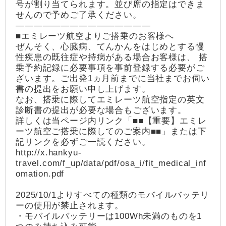
号が割り当てられます。並び席の指定はできま
せんので予めご了承ください。
―――――――――――――――
■エミレーツ航空よりご搭乗のお客様へ
ぜんそく、心臓病、てんかんをはじめとする慢
性疾患の既往症や持病がある場合お客様は、 搭
乗予約記録に必要事項を事前登録する必要がご
ざいます。ご出発1ヵ月前までに当社までお伺い
書の提出をお願い申し上げます。
なお、搭乗に際してエミレーツ航空指定の英文
診断書の提出が必要な場合もございます。
詳しくは当ページ内リンク「■■【重要】エミレ
ーツ航空ご搭乗に際してのご案内■■」または下
記リンクを必ずご一読ください。
http://x.hankyu-
travel.com/f_up/data/pdf/osa_i/fit_medical_inf
omation.pdf
2025/10/1よりすべての種類のモバイルバッテリ
ーの使用が禁止されます。
・モバイルバッテリーは100Wh未満のものを1