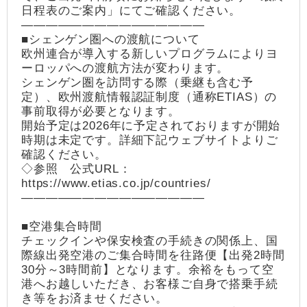
日程表のご案内」にてご確認ください。
―――――――――――――――
■シェンゲン圏への渡航について
欧州連合が導入する新しいプログラムによりヨ
ーロッパへの渡航方法が変わります。
シェンゲン圏を訪問する際（乗継も含む予
定）、欧州渡航情報認証制度（通称ETIAS）の
事前取得が必要となります。
開始予定は2026年に予定されておりますが開始
時期は未定です。詳細下記ウェブサイトよりご
確認ください。
◇参照 公式URL：
https://www.etias.co.jp/countries/
―――――――――――――――
■空港集合時間
チェックインや保安検査の手続きの関係上、国
際線出発空港のご集合時間を往路便【出発2時間
30分～3時間前】となります。余裕をもって空
港へお越しいただき、お客様ご自身で搭乗手続
き等をお済ませください。