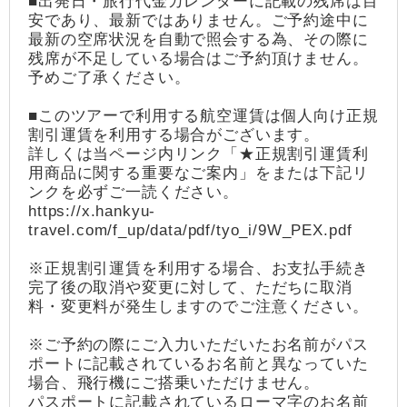
■出発日・旅行代金カレンダーに記載の残席は目
安であり、最新ではありません。ご予約途中に
最新の空席状況を自動で照会する為、その際に
残席が不足している場合はご予約頂けません。
予めご了承ください。
■このツアーで利用する航空運賃は個人向け正規
割引運賃を利用する場合がございます。
詳しくは当ページ内リンク「★正規割引運賃利
用商品に関する重要なご案内」をまたは下記リ
ンクを必ずご一読ください。
https://x.hankyu-
travel.com/f_up/data/pdf/tyo_i/9W_PEX.pdf
※正規割引運賃を利用する場合、お支払手続き
完了後の取消や変更に対して、ただちに取消
料・変更料が発生しますのでご注意ください。
※ご予約の際にご入力いただいたお名前がパス
ポートに記載されているお名前と異なっていた
場合、飛行機にご搭乗いただけません。
パスポートに記載されているローマ字のお名前