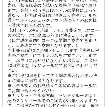
に、宿泊都市により滞在寄付金（宿泊税）・観
光税・都市税等の支払いが義務付けられており
ます。金額・都市およびホテルの星数によって
異なり、各国政府及び自治体より宿泊ホテルを
通じてホテルチェックアウト時に個々のお客様
へ請求されるものです。
【3】ホテル決定時期 ：ホテル指定無しのコー
スの場合、ご出発30日前頃に決定いたします。
（日本語係員同行コースは早期ご案内できませ
ん。日程表にてご案内となります。）
ご出発7日前頃にお知らせいたします「最終日程
表のご案内」にてホテル名をご案内いたします
が、お早目にお知りになりたい場合は、ご出発
30日前頃を目安にメールにてお問い合わせくだ
さい。
※ご出発40日を切っての予約の場合はホテル決
定時期は21日前頃となります。
※ホテル指定のお見積りご希望の方はメールに
てお問い合わせください。
※ギリシャ・マルタ方面、ランドクルーズは上
記のスケジュールでのご案内が出来かねますの
で、ご出発7日前頃にお知らせいたします「最終