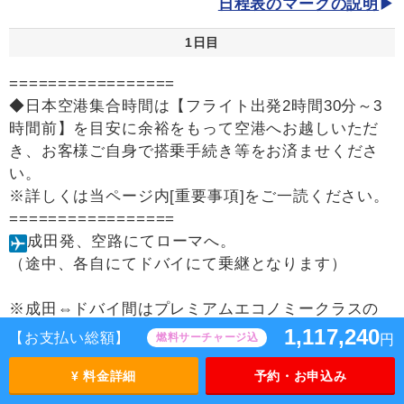
日程表のマークの説明
1日目
=================
◆日本空港集合時間は【フライト出発2時間30分～3
時間前】を目安に余裕をもって空港へお越しいただ
き、お客様ご自身で搭乗手続き等をお済ませくださ
い。
※詳しくは当ページ内[重要事項]をご一読ください。
=================
成田発、空路にてローマへ。
（途中、各自にてドバイにて乗継となります）
※成田⇔ドバイ間はプレミアムエコノミークラスの
ご利用となります。ドバイ⇔欧州間はエコノミーク
1,117,240
【お支払い総額】
燃料サーチャージ込
円
ラスのご利用となります。
¥ 料金詳細
予約・お申込み
22:30 成田国際空港発