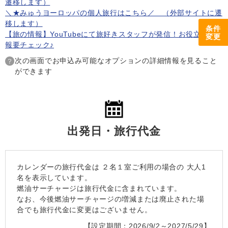
遷移します）
＼★みゅうヨーロッパの個人旅行はこちら／ （外部サイトに遷
移します）
条件
【旅の情報】YouTubeにて旅好きスタッフが発信！お役立ち情
変更
報要チェック♪
次の画面でお申込み可能なオプションの詳細情報を見ること
ができます
出発日・旅行代金
カレンダーの旅行代金は
２名１室
ご利用の場合の 大人1
名を表示しています。
燃油サーチャージは旅行代金に含まれています。
なお、今後燃油サーチャージの増減または廃止された場
合でも旅行代金に変更はございません。
【設定期間：2026/9/2～2027/5/29】