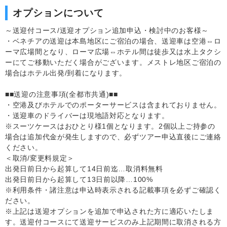
オプションについて
～送迎付コース/送迎オプション追加申込・検討中のお客様～
・ベネチアの送迎は本島地区にご宿泊の場合、送迎車は空港⇔ロ
ーマ広場間となり、ローマ広場⇔ホテル間は徒歩又は水上タクシ
ーにてご移動いただく場合がございます。メストレ地区ご宿泊の
場合はホテル出発/到着になります。
■■送迎の注意事項(全都市共通)■■
・空港及びホテルでのポーターサービスは含まれておりません。
・送迎車のドライバーは現地語対応となります。
※スーツケースはおひとり様1個となります。2個以上ご持参の
場合は追加代金が発生しますので、必ずツアー申込直後にご連絡
ください。
＜取消/変更料規定＞
出発日前日から起算して14日前迄…取消料無料
出発日前日から起算して13日前以降…100%
※利用条件・諸注意は申込時表示される記載事項を必ずご確認く
ださい。
※上記は送迎オプションを追加で申込された方に適応いたしま
す。送迎付コースにて送迎サービスのみ上記期間に取消される方