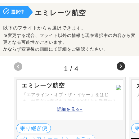
選択中
エミレーツ航空
以下のフライトからも選択できます。
※変更する場合、フライト以外の情報も現在選択中の内容から変
更となる可能性がございます。
かならず変更後の画面にて詳細をご確認ください。
1
/
4
エミレーツ航空
「エアライン・オブ・ザ・イヤー」をはじ
め、世界的に権威ある賞を300以上も受賞する
エミレーツ航空。1985年に設立し、アラブ首
詳細を見る+
長国連邦のドバイを本拠地としています。ア
ジア・アフリカ・ヨーロッパ・北米・中南米
など世界各国へ就航をしています。
乗り継ぎ便