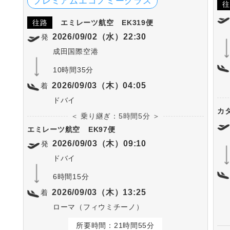
プレミアムエコノミークラス
往
往路
エミレーツ航空
EK319便
2026/09/02（水）22:30
発
成田国際空港
10時間35分
2026/09/03（木）04:05
着
ドバイ
カ
＜ 乗り継ぎ：5時間5分 ＞
エミレーツ航空
EK97便
2026/09/03（木）09:10
発
ドバイ
6時間15分
2026/09/03（木）13:25
着
ローマ（フィウミチーノ）
所要時間：21時間55分