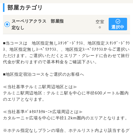
部屋カテゴリ
スーペリアクラス 部屋指
空室
選択中
○
定なし
■当コースは 地区指定無しｽﾀﾝﾀﾞｰﾄﾞｸﾗｽ、地区指定スﾀﾝﾀﾞｰﾄﾞｸﾗ
ｽ、地区指定無しｽｰﾍﾟﾘｱｸﾗｽ、、地区指定ｽｰﾍﾟﾘｱｸﾗｽからご選択い
ただけます。ご選択いただくとエリア・グレードに合わせて旅行
代金が変わりますので基本料金をご確認下さい。
■地区指定宿泊コースをご選択のお客様へ
≪当社基準テルミニ駅周辺地区とは≫
テルミニ駅周辺地区：テルミニ駅を中心に半径600メートル圏内
のエリアとなります。
≪当社基準ﾊﾞﾙｾﾛﾅｶﾀﾙｰﾆｬ広場周辺とは≫
カタルーニャ広場を中心に半径1.2km圏内のエリアとなります。
※ホテル指定なしプランの場合、ホテルリスト内より該当するグ