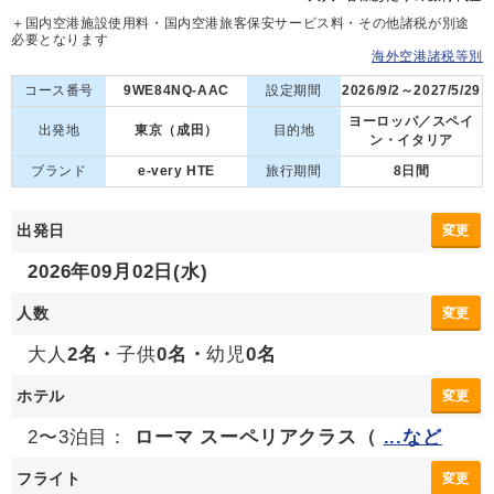
＋国内空港施設使用料・国内空港旅客保安サービス料・その他諸税が別途
必要となります
海外空港諸税等別
コース番号
9WE84NQ-AAC
設定期間
2026/9/2～2027/5/29
ヨーロッパ／スペイ
出発地
東京（成田）
目的地
ン・イタリア
ブランド
e-very HTE
旅行期間
8日間
出発日
変更
2026年09月02日(水)
人数
変更
大人
2名・
子供
0名・
幼児
0名
ホテル
変更
2〜3泊目：
ローマ スーペリアクラス（
...など
フライト
変更