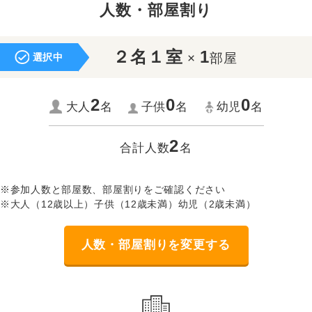
人数・部屋割り
２名１室
1
×
部屋
選択中
2
0
0
大人
名
子供
名
幼児
名
2
合計人数
名
※参加人数と部屋数、部屋割りをご確認ください
※大人（12歳以上）子供（12歳未満）幼児（2歳未満）
人数・部屋割りを変更する