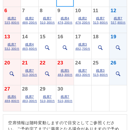
6
7
8
9
10
11
12
残席2
残席2
残席7
残席4
残席2
残席7
残席7
535,800
486,200
510,300
476,200
476,200
515,800
537,800
円
円
円
円
円
円
円
13
14
15
16
17
18
19
残席7
残席4
残席3
532,300
465,600
492,700
円
円
円
20
21
22
23
24
25
26
残席7
残席5
残席7
残席3
510,300
483,300
483,300
515,800
円
円
円
円
27
28
29
30
残席6
残席7
残席7
残席7
488,800
483,300
510,300
510,300
円
円
円
円
空席情報は随時変動しますので目安としてご参照くださ
い。ご予約完了までに満席となる場合がありますので予め