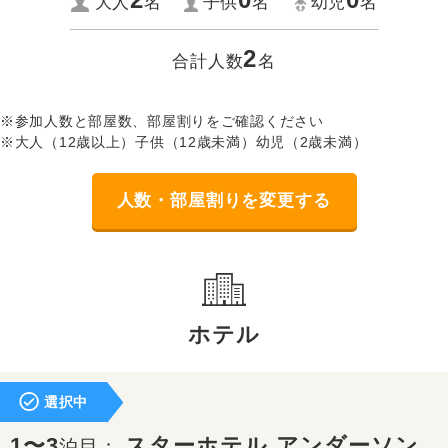
大人
名
子供
名
幼児
名
2
合計人数
名
※参加人数と部屋数、部屋割りをご確認ください
※大人（12歳以上）子供（12歳未満）幼児（2歳未満）
人数・部屋割りを変更する
ホテル
選択中
1〜3
スターホテル アンダーソン
泊目：