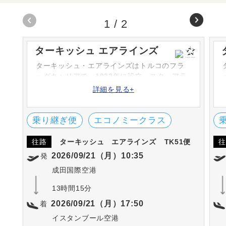
1
/
2
ターキッシュ エアラインズ
ターキッシュ・エアラインズはトルコのフラ
ッグキャリアで、1933年に設立。スターアラ
イアンスに加盟し、世界の各航空会社とのネ
詳細を見る+
ットワークを広げています。数々の賞に輝い
たサービスで空の旅をおもてなしいたしま
す。
乗り継ぎ便
エコノミークラス
往路
ターキッシュ エアラインズ
TK51便
往
2026/09/21（月）10:35
発
成田国際空港
13時間15分
2026/09/21（月）17:50
着
イスタンブール空港