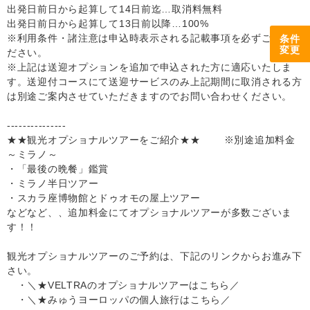
出発日前日から起算して14日前迄…取消料無料
出発日前日から起算して13日前以降…100%
※利用条件・諸注意は申込時表示される記載事項を必ずご確認く
条件
変更
ださい。
※上記は送迎オプションを追加で申込された方に適応いたしま
す。送迎付コースにて送迎サービスのみ上記期間に取消される方
は別途ご案内させていただきますのでお問い合わせください。
---------------
★★観光オプショナルツアーをご紹介★★ ※別途追加料金
～ミラノ～
・「最後の晩餐」鑑賞
・ミラノ半日ツアー
・スカラ座博物館とドゥオモの屋上ツアー
などなど、、追加料金にてオプショナルツアーが多数ございま
す！！
観光オプショナルツアーのご予約は、下記のリンクからお進み下
さい。
・＼★VELTRAのオプショナルツアーはこちら／
・＼★みゅうヨーロッパの個人旅行はこちら／