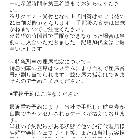
ーに希望時間を第三希望までお知らせくださ
い。
※リクエスト受付となり正式回答は≪ご出発の
21日前以降≫となります。手配後の変更は出来
かねますのでご注意ください。
※希望の時間帯で手配ができなかった場合は事
前にご入金いただきました上記追加代金はご返
金いたします。
～特急列車の座席指定について～
特急列車の座席はシステムにより自動で座席番
号が割り当てられます。並び席の指定はできま
せんので予めご了承ください。
―――――――――――――――
■重複予約にご注意ください
最近重複予約により、当社で手配した航空券が
自動でキャンセルされるケースが増えておりま
す。
当社の予約記録がある状態で他の旅行代理店様
や航空会社ウェブサイト等、または当社お客様