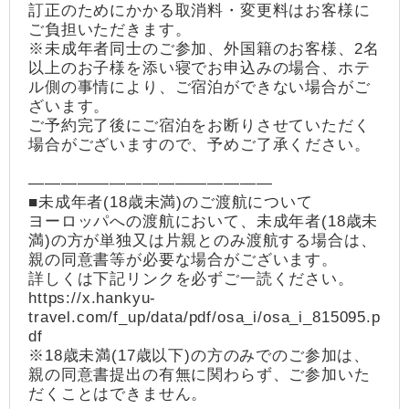
訂正のためにかかる取消料・変更料はお客様に
ご負担いただきます。
※未成年者同士のご参加、外国籍のお客様、2名
以上のお子様を添い寝でお申込みの場合、ホテ
ル側の事情により、ご宿泊ができない場合がご
ざいます。
ご予約完了後にご宿泊をお断りさせていただく
場合がございますので、予めご了承ください。
―――――――――――――――
■未成年者(18歳未満)のご渡航について
ヨーロッパへの渡航において、未成年者(18歳未
満)の方が単独又は片親とのみ渡航する場合は、
親の同意書等が必要な場合がございます。
詳しくは下記リンクを必ずご一読ください。
https://x.hankyu-
travel.com/f_up/data/pdf/osa_i/osa_i_815095.p
df
※18歳未満(17歳以下)の方のみでのご参加は、
親の同意書提出の有無に関わらず、ご参加いた
だくことはできません。