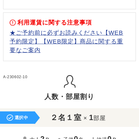
利用運賃に関する注意事項
★ご予約前に必ずお読みください【WEB
予約限定】【WEB限定】商品に関する重
要なご案内
A-230602-10
人数・部屋割り
２名１室
1
×
部屋
選択中
2
0
0