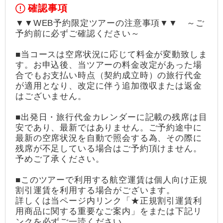
確認事項
▼▼WEB予約限定ツアーの注意事項▼▼ ～ご
予約前に必ずご確認ください～
■当コースは空席状況に応じて料金が変動致しま
す。お申込後、当ツアーの料金改定があった場
合でもお支払い時点（契約成立時）の旅行代金
が適用となり、改定に伴う追加徴収または返金
はございません。
■出発日・旅行代金カレンダーに記載の残席は目
安であり、最新ではありません。ご予約途中に
最新の空席状況を自動で照会する為、その際に
残席が不足している場合はご予約頂けません。
予めご了承ください。
■このツアーで利用する航空運賃は個人向け正規
割引運賃を利用する場合がございます。
詳しくは当ページ内リンク「★正規割引運賃利
用商品に関する重要なご案内」をまたは下記リ
ンクを必ずご一読ください。