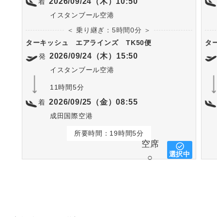
2026/09/24（木）10:50
着
イスタンブール空港
＜ 乗り継ぎ：5時間0分 ＞
ターキッシュ エアラインズ
TK50便
タ
2026/09/24（木）15:50
発
イスタンブール空港
11時間5分
2026/09/25（金）08:55
着
成田国際空港
所要時間：19時間5分
空席
選択中
○