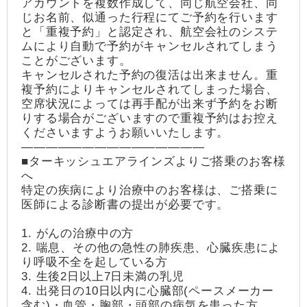
アカウントを複数作成して、同じ航空会社、同
じお名前、似通った行程にてご予約を行います
と「重複予約」と認定され、航空会社のシステ
ムにより自動で予約がキャンセルされてしまう
ことがございます。
キャンセルされた予約の復活は出来ません。重
複予約によりキャンセルされてしまった場合、
空席状況によっては再手配が出来ず予約をお断
りする場合がございますので重複予約はお控え
くださいますようお願いいたします。
―――――――――――――――
■ターキッシュエアラインズよりご搭乗のお客様
へ
特定の疾病により治療中のお客様は、ご搭乗に
医師による診断書の提出が必要です。
1. がんの治療中の方
2. 喘息、その他の急性の肺疾患、心臓疾患によ
り呼吸不全を起している方
3. 生後2日以上7日未満の乳児
4. 出発日の10日以内に心臓部(ペースメーカー
含む)・血管・胸部・頭部の病気を患った方、