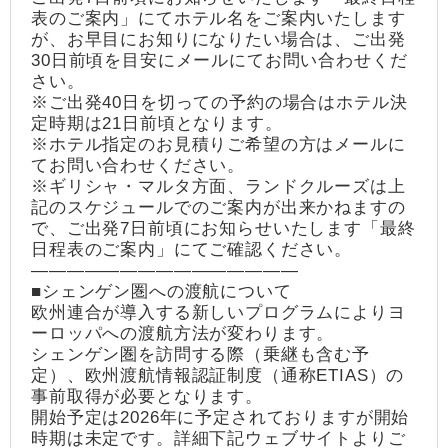
表のご案内」にてホテル名をご案内いたします
が、お早目にお知りになりたい場合は、ご出発
30日前頃を目安にメールにてお問い合わせくだ
さい。
※ご出発40日を切っての予約の場合はホテル決
定時期は21日前頃となります。
※ホテル指定のお見積りご希望の方はメールに
てお問い合わせください。
※ギリシャ・マルタ方面、ランドクルーズは上
記のスケジュールでのご案内が出来かねますの
で、ご出発7日前頃にお知らせいたします「最終
日程表のご案内」にてご確認ください。
―――――――――――――――
■シェンゲン圏への渡航について
欧州連合が導入する新しいプログラムによりヨ
ーロッパへの渡航方法が変わります。
シェンゲン圏を訪問する際（乗継も含む予
定）、欧州渡航情報認証制度（通称ETIAS）の
事前取得が必要となります。
開始予定は2026年に予定されておりますが開始
時期は未定です。詳細下記ウェブサイトよりご