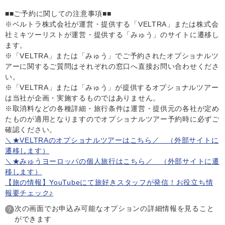
■■ご予約に関しての注意事項■■
※ベルトラ株式会社が運営・提供する「VELTRA」または株式会
社ミキツーリストが運営・提供する「みゅう」のサイトに遷移し
ます。
※「VELTRA」または「みゅう」でご予約されたオプショナルツ
アーに関するご質問はそれぞれの窓口へ直接お問い合わせくださ
い。
※「VELTRA」または「みゅう」が提供するオプショナルツアー
は当社が企画・実施するものではありません。
※取消料などの各種詳細・旅行条件は運営・提供元の各社が定め
たものが適用となりますのでオプショナルツアー予約時に必ずご
確認ください。
＼★VELTRAのオプショナルツアーはこちら／ （外部サイトに
遷移します）
＼★みゅうヨーロッパの個人旅行はこちら／ （外部サイトに遷
移します）
【旅の情報】YouTubeにて旅好きスタッフが発信！お役立ち情
報要チェック♪
次の画面でお申込み可能なオプションの詳細情報を見ること
ができます