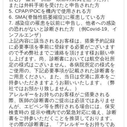
または外科手術を受けたと申告された方
5. CPAP/POCを機内で使用される方
6. SMA(脊髄性筋萎縮症)に罹患している方
7. 感染症の罹患を以前に申告し、他者への感染
の恐れがないと診断された方 （例Covid-19、イ
ンフルエンザ）
上記内容に該当されるお客様は、搭乗予約記録
に必要事項を事前に登録する必要がございます
ので予め弊社までご連絡を頂けます様お願い申
し上げます。尚、診断書においては航空会社所
定の様式はございません。各病院所定の様式を
ご使用の、下記必要事項が記載された診断書を
ご用意ください。また、当日は空港に原本をご
持参いただきますようお願いいたします。（弊
社ではお預かり致しません。）
アレルギーをお持ちのお客様がご搭乗される
際、医師の診断書のご提出は必須ではありませ
んが、エピペン等を携行される場合には、保安
検査時の 提示や機内での緊急対応に備え、診断
書をご持参いただくことを推奨しております。
その際の診断書は、「アレルギーをお持ちであ