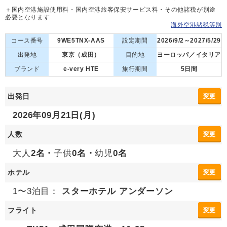
＋国内空港施設使用料・国内空港旅客保安サービス料・その他諸税が別途
必要となります
海外空港諸税等別
コース番号
9WE5TNX-AAS
設定期間
2026/9/2～2027/5/29
出発地
東京（成田）
目的地
ヨーロッパ／イタリア
ブランド
e-very HTE
旅行期間
5日間
出発日
変更
2026年09月21日(月)
人数
変更
大人
2名・
子供
0名・
幼児
0名
ホテル
変更
1〜3泊目：
スターホテル アンダーソン
フライト
変更