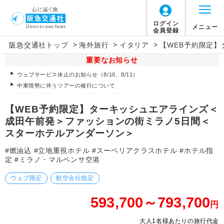
ログイン
メニュー
会員登録
>
>
>
阪急交通社トップ
海外旅行
イタリア
【WEB予約限定
重要なお知らせ
ウェブサービス休止のお知らせ（8/10、8/11）
中東情勢に伴うツアーの催行について
【WEB予約限定】ターキッシュエアラインズ＜
成田午前発＞ファッションの街ミラノ5日間＜
スターホテルアンダーソン＞
#燃油込 #立地重視ホテル #スーペリアクラスホテル #ホテル指
定 #ミラノ・マルペンサ空港
ウェブ限定
航空会社指定
593,700～793,700
円
大人1名様あたりの旅行代金