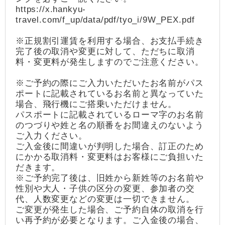
https://x.hankyu-
travel.com/f_up/data/pdf/tyo_i/9W_PEX.pdf
※正規割引運賃を利用する場合、お支払手続き
完了後の取消や変更に対して、ただちに取消
料・変更料が発生しますのでご注意ください。
※ご予約の際にご入力いただいたお名前がパス
ポートに記載されているお名前と異なっていた
場合、飛行機にご搭乗いただけません。
パスポートに記載されているローマ字のお名前
のつづりや姓と名の順番をお間違えのないよう
ご入力ください。
ご入金後に間違いが判明した場合、訂正のため
にかかる取消料・変更料はお客様にご負担いた
だきます。
※ご予約完了後は、旧姓から新姓等のお名前や
性別や大人・子供の区分の変更、参加者の交
代、人数変更などの変更は一切できません。
ご変更が発生した場合、ご予約自体の取消を行
い再予約が必要となります。ご入金後の場合、