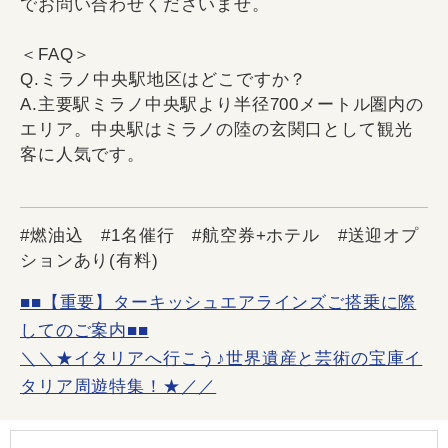
でお問い合わせくださいませ。
＜FAQ＞
Q.ミラノ中央駅地区はどこですか？
A.主要駅ミラノ中央駅より半径700メートル圏内の
エリア。中央駅はミラノの陸の玄関口として観光
客に人気です。
#燃油込 #1名催行 #航空券+ホテル #送迎オプ
ションあり(有料)
■■【重要】ターキッシュエアラインズご搭乗に際
してのご案内■■
＼＼★イタリアへ行こう♪世界遺産と芸術の宝庫イ
タリア周遊特集！★／／