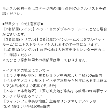
※ホテル候補一覧は当ページ内の[旅行条件]のホテルリストを確
認ください。
■部屋タイプの注意事項■
【2名部屋(ツイン)】ベッド1台のダブルベッドルームとなる場合
がございます。
【3名部屋(トリプル)】2名部屋(ツインルーム又はダブルベッド
ルーム)にエキストラベッドを入れますので手狭になります。
【1名部屋(シングル)】旅行代金は人数変更後カレンダー画面に
てご確認ください。
※おひとり様参加同士の相部屋は承っておりません。
～イタリアの地区について～
【ミラノ中央駅地区】主要駅ミラノ中央駅より半径700m圏内
【ベネチアメストレ地区】ベネチア本島から対岸にある本土側エ
リア(本島地区まで電車で約15分)
【ベネチア本島地区】主要な観光地が集結する鉄道の終着駅サン
タルチア駅があるエリア
【フィレンツェ中央駅地区】主要駅サンタマリアノベラ駅
(S.M.N駅)より半径500m圏内