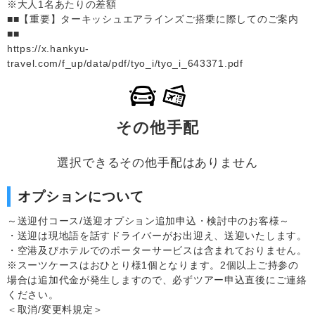
※大人1名あたりの差額
■■【重要】ターキッシュエアラインズご搭乗に際してのご案内
■■
https://x.hankyu-
travel.com/f_up/data/pdf/tyo_i/tyo_i_643371.pdf
その他手配
選択できるその他手配はありません
オプションについて
～送迎付コース/送迎オプション追加申込・検討中のお客様～
・送迎は現地語を話すドライバーがお出迎え、送迎いたします。
・空港及びホテルでのポーターサービスは含まれておりません。
※スーツケースはおひとり様1個となります。2個以上ご持参の
場合は追加代金が発生しますので、必ずツアー申込直後にご連絡
ください。
＜取消/変更料規定＞