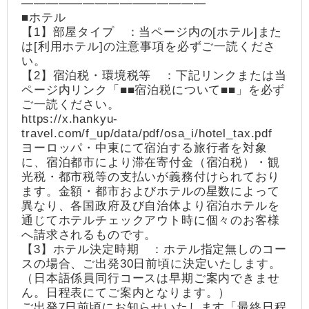
―――――――――――――――
■ホテル
【1】部屋タイプ ：当ページ内の[ホテル]また
は[利用ホテル]の注意事項を必ずご一読くださ
い。
【2】宿泊税・環境税等 ：下記リンクまたは当
ページ内リンク「■■宿泊税について■■」を必ず
ご一読ください。
https://x.hankyu-
travel.com/f_up/data/pdf/osa_i/hotel_tax.pdf
ヨーロッパ・中東にて宿泊する旅行者を対象
に、宿泊都市により滞在寄付金（宿泊税）・観
光税・都市税等の支払いが義務付けられており
ます。金額・都市およびホテルの星数によって
異なり、各国政府及び自治体より宿泊ホテルを
通じてホテルチェックアウト時に個々のお客様
へ請求されるものです。
【3】ホテル決定時期 ：ホテル指定無しのコー
スの場合、ご出発30日前頃に決定いたします。
（日本語係員同行コースは早期ご案内できませ
ん。日程表にてご案内となります。）
ご出発7日前頃にお知らせいたします「最終日程