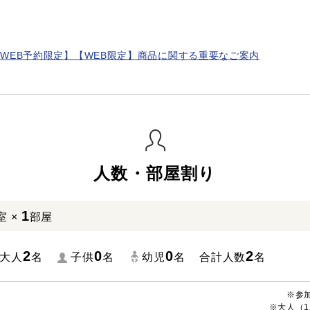
WEB予約限定】【WEB限定】商品に関する重要なご案内
人数・部屋割り
1
室 ×
部屋
2
0
0
2
大人
名
子供
名
幼児
名
合計人数
名
※参
※大人（1