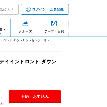
気に入り
ログイン・会員登録
券・
クルーズ
テーマ・目的
ル
トロント ダウンタウンセンター泊＞
デイイントロント ダウン
予約・お申込み
金）
等別