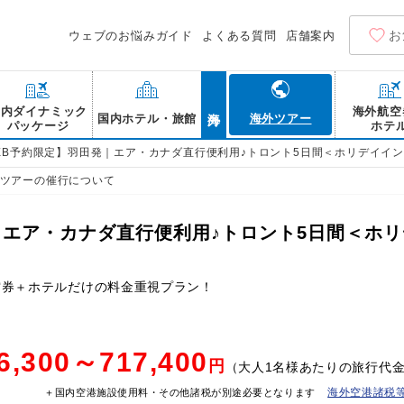
お
ウェブのお悩みガイド
よくある質問
店舗案内
海外
国内ダイナミック
海外航空
国内ホテル・旅館
海外ツアー
パッケージ
ホテ
EB予約限定】羽田発｜エア・カナダ直行便利用♪トロント5日間＜ホリデイイン
ツアーの催行について
｜エア・カナダ直行便利用♪トロント5日間＜ホリ
空券＋ホテルだけの料金重視プラン！
6,300～717,400
円
（大人1名様あたりの旅行代
海外空港諸税
＋国内空港施設使用料・その他諸税が別途必要となります