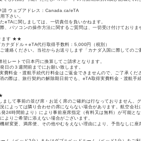
 ウェブアドレス：Canada.ca/eTA
利用下さい。
たeTAに関しましては、一切責任を負いかねます。
る際、パソコンの操作方法に関するご質問は、一切受け付けておりま
ます ★★
カナダドル＋eTA代行取得手数料：5,000円（税別）
でご連絡ください。当社からお送りします「カナダ入国に際してのご
弊社レートで日本円に換算してご請求となります。
出発日の３週間前までにお願い致します。
得実費料金・渡航手続代行料金はご返金できませんので、ご了承くだ
取消の際は、旅行契約の解除期日前でも、eTA取得実費料金・渡航手
★
しまして事前の並び席・お近く席のご確約は行なっておりません。
状況によっては隣り合わせの席にならない場合があります。航空会社
出発24時間前より）により事前座席指定（有料又は無料）が可能と
情によりご希望に添えない場合がございます。
、機材変更、満席便、その他やむをえない理由により、予告なしに座
ルーム（ベッド2台）またはダブルベッドルーム（ベッド1台）をご