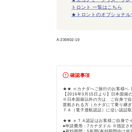
トロント 一覧はこちら
★トロントのオプショナル
A-230602-10
確認事項
★★ ≪カナダへご旅行のお客様へ【
【2016年3月15日より】日本国
※日本国籍以外の方は、ご自身で
渡航される方（カナダにて乗り継
ＴＡ（電子渡航認証）に従い認証
★★ ｅＴＡ認証はお客様ご自身で
●申請費用：7カナダドル ※指定
●有効期間：5年間(有効期間中は