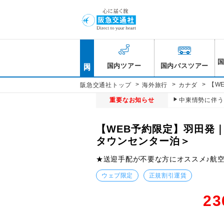
国内
国内ツアー
国内バスツアー
>
>
>
【W
阪急交通社トップ
海外旅行
カナダ
重要なお知らせ
中東情勢に伴う
【WEB予約限定】羽田発
タウンセンター泊＞
★送迎手配が不要な方にオススメ♪航
ウェブ限定
正規割引運賃
23