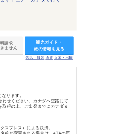
観光ガイド・
料請求
きません
旅の情報を見る
気温・服装
通貨
入国・出国
となります。
合わせください。カナダへ空路にて
を取得の上、ご出発までにカナダｅ
エクスプレス）による決済。
名前が変更される場合は、eTAの再