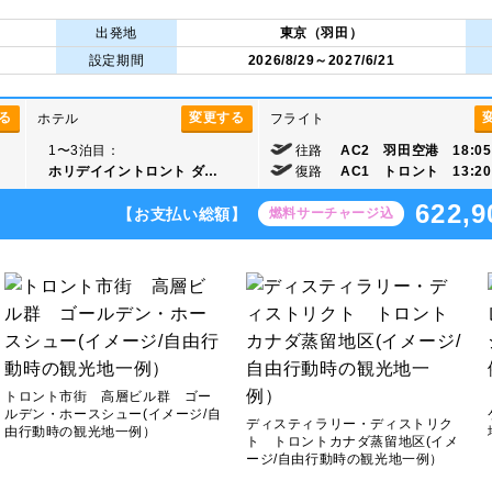
出発地
東京（羽田）
設定期間
2026/8/29～2027/6/21
る
変更する
ホテル
フライト
1〜3泊目：
往路
AC2 羽田空港 18:05
ホリデイイントロント ダ…
復路
AC1 トロント 13:20
622,9
【お支払い総額】
燃料サーチャージ込
トロント市街 高層ビル群 ゴー
ルデン・ホースシュー(イメージ/自
ディスティラリー・ディストリク
由行動時の観光地一例）
ト トロントカナダ蒸留地区(イメ
ージ/自由行動時の観光地一例）