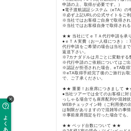
申請の上、取得が必要です。）
●電子渡航認証システム（eTA）の申請
※必ず上記URLの公式サイトをご
※当社ではお客様ご自身で取得され
※当社ではお客様自身で取得され
★★ 当社にてｅＴＡ代行申請を承り
●ｅＴＡ実費（お一人様につき）：7
代行申請をご希望の場合は当社ま
返送下さい。
※7カナダドルは月ごとに変動する
※代行申請のご依頼についてはご
※認証が拒否された場合、eTA取
※eTA取得手続完了後のご旅行お
で、ご了承ください。
★★ 重要！お座席につきまして ★
●当社ツアーでは全てのお客様に対
っしゃる場合でも座席配列や混雑
WEBチェックイン時（ご利用便の
は制限がありますので混雑等の事
※事前座席指定を行った場合でも
★★ ベッド台数について ★★
※2名様1室の場合：ツインベッド