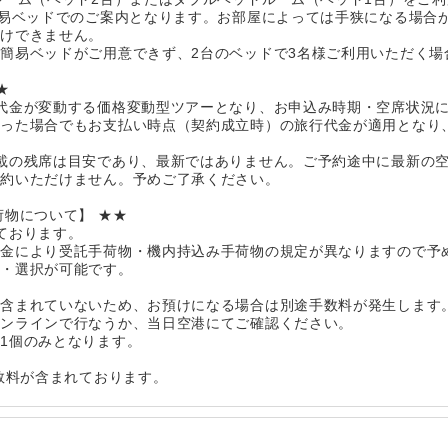
簡易ベッドでのご案内となります。お部屋によっては手狭になる場合
受けできません。
簡易ベッドがご用意できず、2台のベッドで3名様ご利用いただく場
★
代金が変動する価格変動型ツアーとなり、お申込み時期・空席状況
あった場合でもお支払い時点（契約成立時）の旅行代金が適用となり
載の残席は目安であり、最新ではありません。ご予約途中に最新の
予約いただけません。予めご了承ください。
荷物について】 ★★
ております。
代金により受託手荷物・機内持込み手荷物の規定が異なりますので予
認・選択が可能です。
が含まれていないため、お預けになる場合は別途手数料が発生します
オンラインで行なうか、当日空港にてご確認ください。
1個のみとなります。
手数料が含まれております。