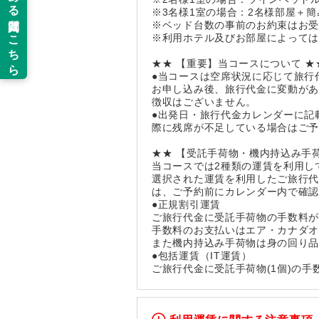
※3名様1室の場合：2名様部屋＋
※ベッド台数の事前のお約束はお
※利用ホテル及びお部屋によっては
★★ 【重要】当コースについて ★
●当コースは空席状況に応じて旅行
お申し込み後、旅行代金に変動が
徴収はございません。
●出発日・旅行代金カレンダーに記
際に残席が不足している場合はご
★★ 【受託手荷物・機内持込み手
当コースでは2種類の運賃を利用し
選択された運賃を利用したご旅行
は、ご予約前にカレンダー内で確
●正規割引運賃
ご旅行代金に受託手荷物の手数料
手数料のお支払いはエア・カナダ
また機内持込み手荷物は身の回り品
●包括運賃（IT運賃）
ご旅行代金に受託手荷物(1個)の