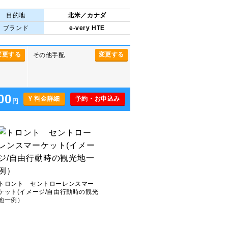
目的地
北米／カナダ
ブランド
e-very HTE
変更する
変更する
その他手配
00
¥ 料金詳細
予約・お申込み
円
トロント セントローレンスマー
ケット(イメージ/自由行動時の観光
地一例）