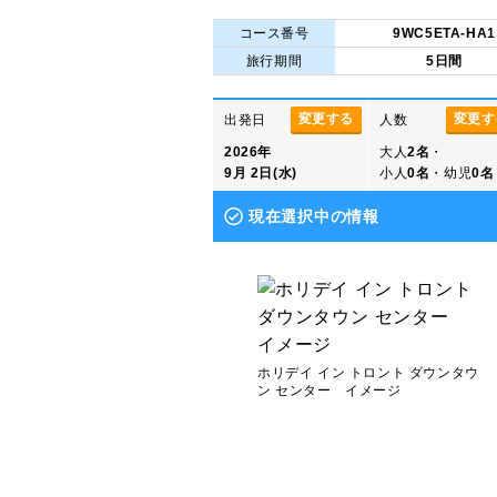
コース番号
9WC5ETA-HA1
旅行期間
5日間
変更する
変更す
出発日
人数
2026年
大人
2名
・
9月 2日(水)
小人
0名
・幼児
0名
現在選択中の情報
ホリデイ イン トロント ダウンタウ
ン センター イメージ