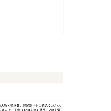
加人数と部屋数、部屋割りをご確認ください。
2歳以上）子供（12歳未満）幼児（2歳未満）