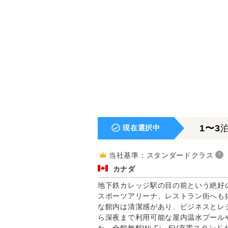
1〜3
現在選択中
当社基準：スタンダードクラス
?
カナダ
地下鉄カレッジ駅の目の前という絶好
スポーツアリーナ、レストラン街へも
な館内は清潔感があり、ビジネスとレ
ら深夜まで利用可能な屋内温水プール
た、全館無料Wi-Fi、EV充電スタ