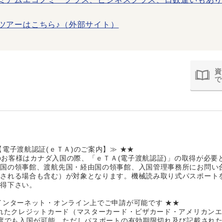
ツアーはこちら♪（外部サイト）
資
で
電子渡航認証(ｅＴＡ)のご案内】≫ ★★
籍のお客様はカナダ入国の際、「ｅＴＡ(電子渡航認証)」の取得が必要
自国の領事館、渡航先国・経由国の領事館、入国管理事務所にお問い
ぎされる場合も含む）が対象となります。機械読み取り式パスポート
取得下さい。
インターネット・オンライン上でご申請が可能です ★★
されたクレジットカード（マスターカード・ビザカード・アメリカン
何度でも入国が可能。ただしパスポートの有効期限切れ及び記載された