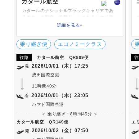
カタール航空
カタールのナショナルフラッグキャリアであ
るカタール航空。首都ドーハにあるハマド空
港を本拠地とし、コードシェアも含め150以上
詳細を見る+
の都市へ運航を行っている。機内サービスの
評価は国際的にも高く、数々の賞を受賞して
いる。
乗り継ぎ便
エコノミークラス
往路
カタール航空
QR809便
往
2026/10/01（木）17:25
発
成田国際空港
11時間40分
2026/10/01（木）23:05
着
ハマド国際空港
＜ 乗り継ぎ：8時間45分 ＞
カタール航空
QR149便
エ
2026/10/02（金）07:50
発