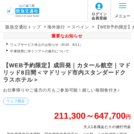
ログイン
メニュー
会員登録
>
>
>
阪急交通社トップ
海外旅行
スペイン
【WEB予約限定
重要なお知らせ
ウェブサービス休止のお知らせ（8/10、8/11）
中東情勢に伴うツアーの催行について
【WEB予約限定】成田発｜カタール航空｜マド
リッド8日間＜マドリッド市内スタンダードク
ラスホテル＞
お仕事帰りやご遠方の方もご参加可能！嬉しい毎朝食付き♪
ウェブ限定
211,300～647,700
円
大人1名様あたりの旅行代金