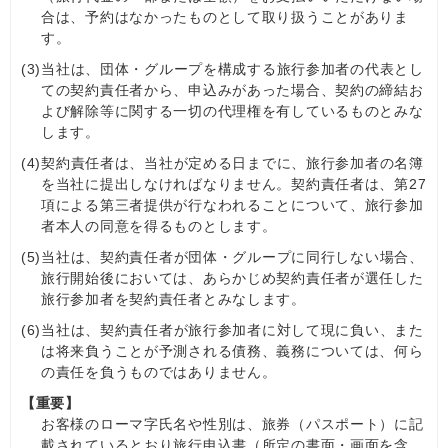
合は、予約はなかったものとして取り扱うことがありま
す。
(3)
当社は、団体・グループを構成する旅行参加者の代表とし
ての契約責任者から、申込みがあった場合、契約の締結お
よび解除等に関する一切の代理権を有しているものとみな
します。
(4)
契約責任者は、当社が定める日までに、旅行参加者の名簿
を当社に提出しなければなりません。契約責任者は、第27
項による第三者提供が行なわれることについて、旅行参加
者本人の同意を得るものとします。
(5)
当社は、契約責任者が団体・グループに同行しない場合、
旅行開始後においては、あらかじめ契約責任者が選任した
旅行参加者を契約責任者とみなします。
(6)
当社は、契約責任者が旅行参加者に対して現に負い、また
は将来負うことが予測される債務、義務については、何ら
の責任を負うものではありません。
【重要】
お客様のローマ字氏名や性別は、旅券（パスポート）に記
載されているとおり旅行申込書（所定の書面・画面を含