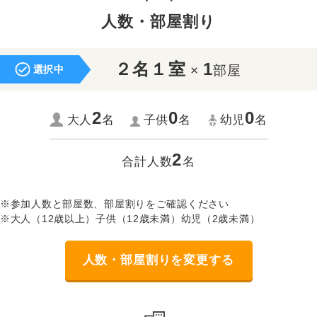
人数・部屋割り
２名１室
1
×
部屋
選択中
2
0
0
大人
名
子供
名
幼児
名
2
合計人数
名
※参加人数と部屋数、部屋割りをご確認ください
※大人（12歳以上）子供（12歳未満）幼児（2歳未満）
人数・部屋割りを変更する