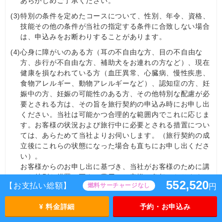
あらかじめご了承ください。
(3)
特別の条件を定めたコースについて、性別、年令、資格、
技能その他の条件が当社の指定する条件に合致しない場合
は、申込みをお断わりすることがあります。
(4)
心身に障がいのある方（耳の不自由な方、目の不自由な
方、歩行が不自由な方、補助犬をお連れの方など）、現在
健康を損なわれている方（血圧異常、心臓病、慢性疾患、
食物アレルギー、動物アレルギーなど）、認知症の⽅、妊
娠中の方、妊娠の可能性のある方、その他特別な配慮が必
要とされる方は、その旨を旅行契約の申込み時にお申し出
ください。当社は可能かつ合理的な範囲内でこれに応じま
す。お客様の状況および旅行中に必要とされる措置につい
ては、あらためて当社よりお伺いします。（旅行契約の成
立後にこれらの状態になった場合も直ちにお申し出くださ
い）。
お客様からのお申し出に基づき、当社がお客様のために講
じた特別な措置に要する費用はお客様の負担となります。
552,520
【お支払い総額】
燃料サーチャージなし
円
当社は現地事情や利用機関などの状況を踏まえて旅行が安
全かつ円滑に実施するために、介助される方または同伴さ
¥ 料金詳細
予約・お申込み
れる方の同行、公的機関や利用機関の求めによる医師の診
断書や所定の書類の提出、コースの一部について内容を変