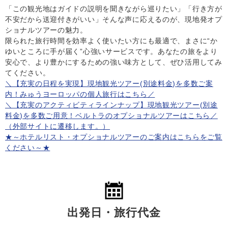
「この観光地はガイドの説明を聞きながら巡りたい」「行き方が
不安だから送迎付きがいい」そんな声に応えるのが、現地発オプ
ショナルツアーの魅力。
限られた旅行時間を効率よく使いたい方にも最適で、まさに“か
ゆいところに手が届く”心強いサービスです。あなたの旅をより
安心で、より豊かにするための強い味方として、ぜひ活用してみ
てください。
＼【充実の日程を実現】現地観光ツアー(別途料金)を多数ご案
内！みゅうヨーロッパの個人旅行はこちら／
＼【充実のアクティビティラインナップ】現地観光ツアー(別途
料金)を多数ご用意！ベルトラのオプショナルツアーはこちら／
（外部サイトに遷移します。）
★～ホテルリスト・オプショナルツアーのご案内はこちらをご覧
ください～★
出発日・旅行代金