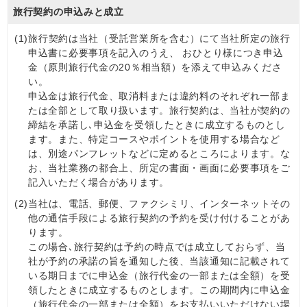
旅行契約の申込みと成立
(1)
旅行契約は当社（受託営業所を含む）にて当社所定の旅行
申込書に必要事項を記入のうえ、 おひとり様につき申込
金（原則旅行代金の20％相当額）を添えて申込みくださ
い。
申込金は旅行代金、取消料または違約料のそれぞれ一部ま
たは全部として取り扱います。旅行契約は、当社が契約の
締結を承諾し､申込金を受領したときに成立するものとし
ます。また、特定コースやポイントを使用する場合など
は、別途パンフレットなどに定めるところによります。な
お、当社業務の都合上、所定の書面・画面に必要事項をご
記入いただく場合があります。
(2)
当社は、電話、郵便、ファクシミリ、インターネットその
他の通信手段による旅行契約の予約を受け付けることがあ
ります。
この場合､旅行契約は予約の時点では成立しておらず、当
社が予約の承諾の旨を通知した後、当該通知に記載されて
いる期日までに申込金（旅行代金の一部または全額）を受
領したときに成立するものとします。この期間内に申込金
（旅行代金の一部または全額）をお支払いいただけない場