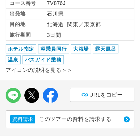
7V876J
コース番号
利用航空会社が指定なので、ご出発の計
出発地
石川県
航空会社指定
画にとても便利です。
目的地
北海道 関東／東京都
ご紹介するホテルを指定したコースで
ホテル指定
旅行期間
3日間
す。
ホテル指定
添乗員同行
大浴場
露天風呂
おひとり様バ
おひとり様でバス席を2席利⽤できま
ス2席利用
温泉
バスガイド乗務
す。
アイコンの説明を見る＞＞
URLをコピー
このツアーの資料を請求する
資料請求