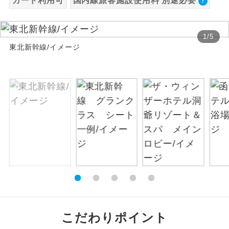
カード利用可
国内線旅客施設使用料 別途必要
絶景
絶景スポットに立ち寄るコースです。
1
/
5
温泉
東北新幹線/イメージ
温泉地にも宿泊するコースです。
ご宿泊ホテルに露天風呂が付いていま
露天風呂
す。
大浴場
ご宿泊ホテルに大浴場が付いています。
全てのお食事が付いていますので、お食
全食事付き
事の心配はいりません。（機内食を除
く）
お部屋にてゆっくりとお召し上がりいた
お部屋食
だけます。
トラベルイヤ
周りの音を気にせず、ガイドさんの説明
こだわりポイント
ホン
をじっくり聞くことができます。