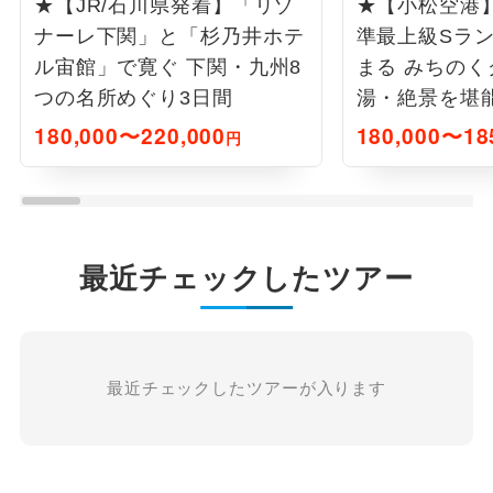
★【JR/石川県発着】「リゾ
★【小松空港
ナーレ下関」と「杉乃井ホテ
準最上級Sラ
ル宙館」で寛ぐ 下関・九州8
まる みちの
つの名所めぐり3日間
湯・絶景を堪
北旅4日間
180,000〜220,000
180,000〜18
円
最近チェックしたツアー
最近チェックしたツアーが入ります