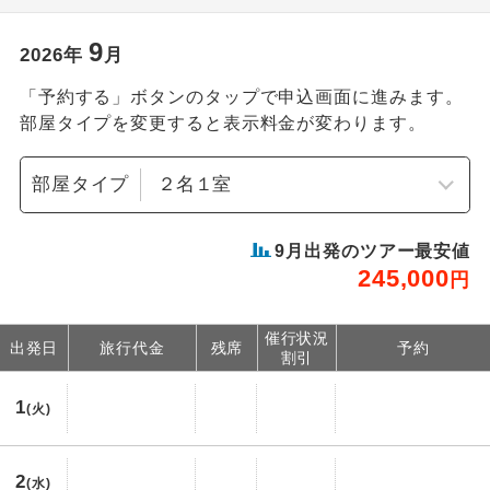
9
2026
年
月
「予約する」ボタンのタップで申込画面に進みます。
部屋タイプを変更すると表示料金が変わります。
部屋タイプ
9
月出発のツアー最安値
245,000
円
催行状況
出発日
旅行代金
残席
予約
割引
1
(火)
2
(水)