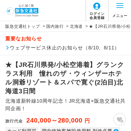
【国内旅客施設使用料について】
ログイン
メニュー
会員登録
>
>
>
阪急交通社トップ
国内旅行
北海道
★【JR石川県発/小
旅行代金に国内旅客施設使用料は含まれてお
アイコン
説明
重要なお知らせ
りません。別途お支払いが必要となります。
往路出発空港（駅）から復路到着空港
ウェブサービス休止のお知らせ（8/10、8/11）
添乗員同行
羽田空港往復：大人900円、子供900円
（駅）まで同行します。
2026/10/6〜2027/6/4 羽田空港往復：大人
★【JR石川県発/小松空港着】グランク
1,160円、子供1,160円
現地添乗員同
現地到着空港（駅）から最終日出発空港
行
（駅）まで添乗員が同行します。
ラス利用 憧れのザ・ウィンザーホテ
2027/6/5〜 羽田空港往復：大人1,180円、子
供1,180円
ル洞爺リゾート＆スパで寛ぐ(2泊目)北
バスガイド乗
バスガイドが乗務し、車内での観光案内
新千歳空港片道：大人370円、子供370円
海道3日間
務
があります。
北海道新幹線10周年記念！JR北海道×阪急交通社共
新コース
初登場のコースです。
同企画！
240,000～280,000
円
旅行代金
ユネスコに登録されている文化遺産や自
世界遺産
然遺産を訪ねるコースです。