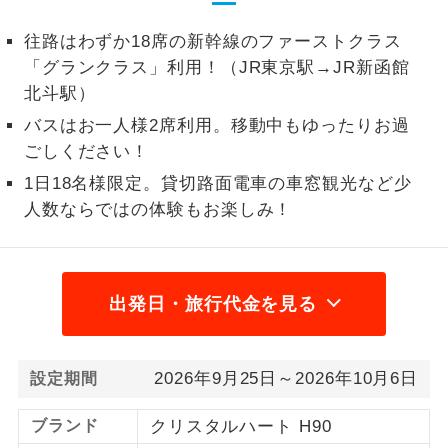
1名様から出発可能な個人型プランで
1名様催行
往路はわずか18席の新幹線のファーストクラス
す。
「グランクラス」利用！（JR東京駅→JR新函館
北斗駅）
2名様から出発可能な個人型プランで
2名様催行
す。
バスはお一人様2席利用。移動中もゆったりお過
ごしください！
おひとり様参
おひとり様限定でご参加いただけるコー
加限定
1日18名様限定。貸切路面電車の車窓観光など少
スです。
人数ならではの体験もお楽しみ！
1名様1室同代
1名様1室利用でも追加料金がかからない
金
コースです。
ご夫婦限定でご参加いただけるコースで
出発日・旅行代金を見る
ご夫婦限定
す。
女性限定でご参加いただけるコースで
女性限定
2026年9月25日～2026年10月6日
設定期間
す。
ブランド
クリスタルハート H90
ご参加にあたり年齢に制限があるコース
年齢制限あり
です。