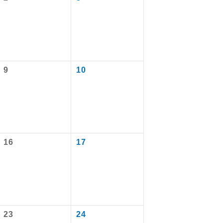
9
10
16
17
で同行しま
まで添乗員が
23
24
なります。
ます。