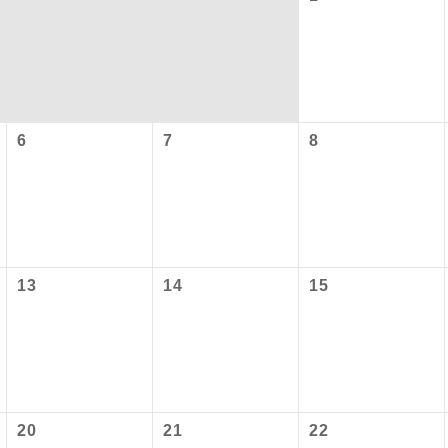
6
7
8
コン
説明
13
14
15
往路出発空港（駅）から復路到着空港（駅）ま
同行
す。
現地到着空港（駅）から最終日出発空港（駅）
施設使用料について】
員同行
同行します。
20
21
22
内旅客施設使用料は含まれておりません。別途お支払いが必要と
バスガイドが乗務し、車内での観光案内があり
ド乗務