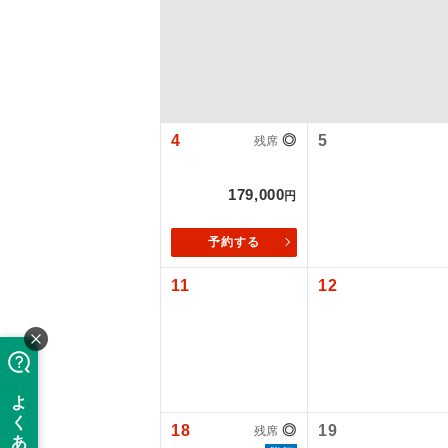
4
◎
5
残席
179,000
円
予約する
アイ
11
12
添乗員
【国内旅客
現地添乗
18
◎
19
残席
旅行代金に国
バスガイ