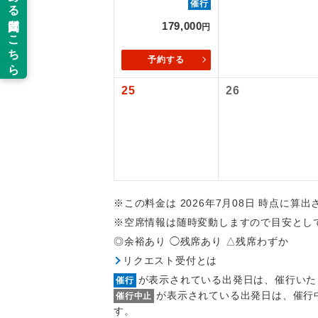
催行
福岡空港往復：
羽田空港：大人1
新コ
179,000
円
2026/10/6〜
2027/6/5〜
予約する
世界
新千歳空港往復
25
26
絶
温
露天
※この料金は 2026年7月08日 時点に算
大浴
※空席情報は随時変動しますので目安とし
◎余裕あり ◯残席あり △残席わずか
全食事
リクエスト受付とは
が表示されている出発日は、催行いた
催行
お部
が表示されている出発日は、催行
催行中止
す。