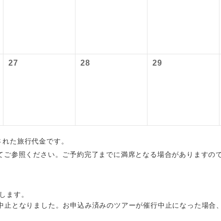
大人220円、子供220円
,800円、子供1,800円
初登場のコースです。
ース
2027/6/4 羽田空港：大人2,320円、子供2,320円
ユネスコに登録されている文化遺産や自然遺産
 羽田空港：大人2,360円、子供2,360円
遺産
スです。
：大人740円、子供740円
27
28
29
絶景スポットに立ち寄るコースです。
景
温泉地にも宿泊するコースです。
泉
ご宿泊ホテルに露天風呂が付いています。
風呂
出された旅行代金です。
ご宿泊ホテルに大浴場が付いています。
場
てご参照ください。ご予約完了までに満席となる場合がありますの
全てのお食事が付いていますので、お食事の心
付き
ん。（機内食を除く）
します。
お部屋にてゆっくりとお召し上がりいただけま
屋食
中止となりました。お申込み済みのツアーが催行中止になった場合