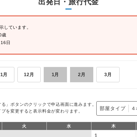
出発日・旅行代金
表示しています。
0歳
月16日
11月
12月
1月
2月
3月
する」ボタンのクリックで申込画面に進みます。
部屋タイプ
イプを変更すると表示料金が変わります。
火
水
木
1