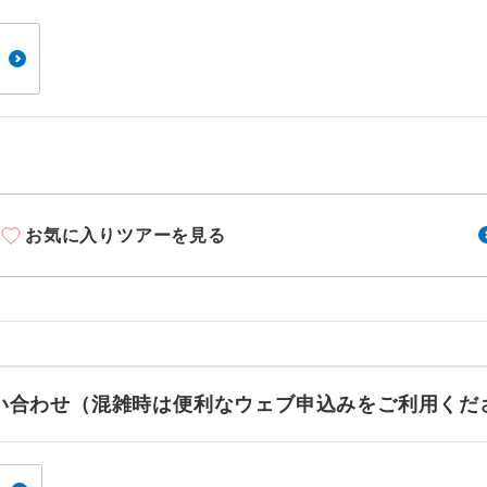
周りの音を気にせず、ガイドさんの説明をじっ
イヤホン
ができます。
1名様から出発可能な個人型プランです。
催行
2名様から出発可能な個人型プランです。
催行
おひとり様限定でご参加いただけるコースです
参加限定
1名様1室利用でも追加料金がかからないコース
室同代金
お気に入りツアーを見る
ご夫婦限定でご参加いただけるコースです。
限定
女性限定でご参加いただけるコースです。
限定
ご参加にあたり年齢に制限があるコースです。
限あり
お問い合わせ（混雑時は便利なウェブ申込みをご利用くだ
利用航空会社が指定なので、ご出発の計画にと
社指定
す。