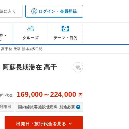
気に入り
ログイン・会員登録
券・
クルーズ
テーマ・目的
ル
高千穂 天草 熊本城5日間
 阿蘇長期滞在 高千
169,000～224,000
円
旅行代金
草千里ヶ浜/イメージ
2
利用可
国内線旅客施設使用料 別途必要
出発日・旅行代金を見る