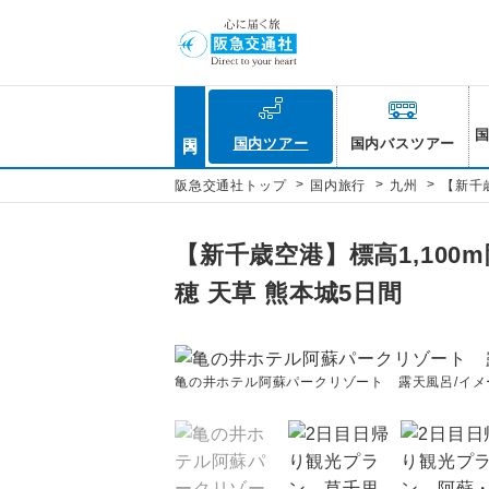
国内
国内ツアー
国内バスツアー
>
>
>
阪急交通社トップ
国内旅行
九州
【新千
【新千歳空港】標高1,10
穂 天草 熊本城5日間
亀の井ホテル阿蘇パークリゾート 露天風呂/イメ