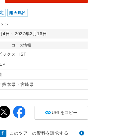
定
露天風呂
＞＞
0月4日～2027年3月16日
コース情報
ピックス HST
1P
道
／熊本県・宮崎県
間
URLをコピー
このツアーの資料を請求する
請求