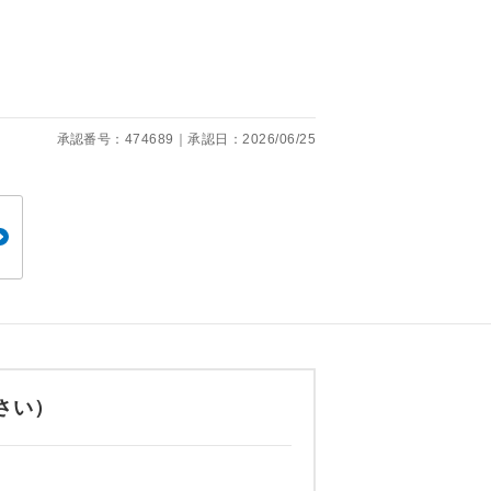
くり聞くこと
承認番号：474689｜承認日：2026/06/25
。
です。
さい）
ても便利で