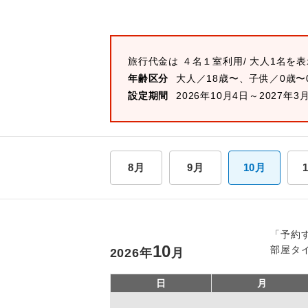
旅行代金は
４名１室
利用/ 大人1名を
年齢区分
大人／18歳〜、子供／0歳〜
設定期間
2026年10月4日～2027年3
8月
9月
10月
「予約
10
部屋タ
2026
年
月
日
月