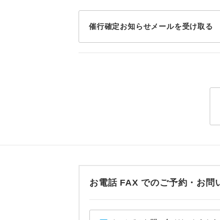
トラベル
催行確定お知らせメールを受け取る
1名様
2名様
おひとり様
1名様1
ご夫婦
女性
年齢制
お電話 FAX でのご予約・
航空会