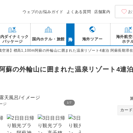
お
ウェブのお悩みガイド
よくある質問
店舗案内
海外
国内ダイナミック
海外航空
国内ホテル・旅館
海外ツアー
パッケージ
ホテ
歳空港】標高1,100m阿蘇の外輪山に囲まれた温泉リゾート4連泊 阿蘇長期滞在 
0m阿蘇の外輪山に囲まれた温泉リゾート4連泊
1
/
7
ージ
2日目日帰り観光プラン 
カード