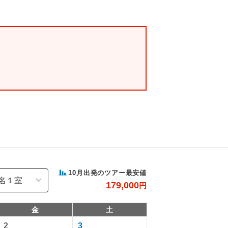
10
月出発のツアー最安値
179,000
円
金
土
2
3