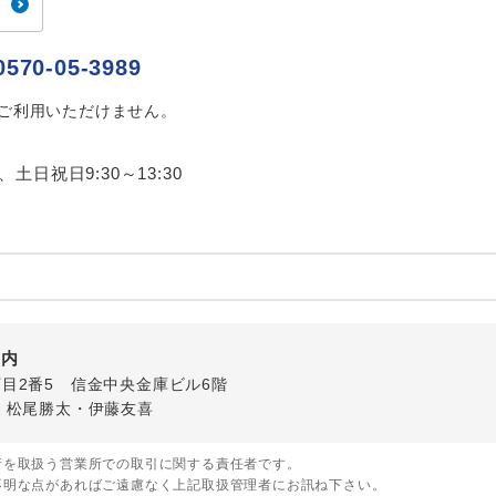
ご紹介するホテルを指定したコースです。
指定
おひとり様でバス席を2席利⽤できます。
0570-05-3989
ス2席利用
はご利用いただけません。
0、土日祝日9:30～13:30
国内
5丁目2番5 信金中央金庫ビル6階
・松尾勝太・伊藤友喜
行を取扱う営業所での取引に関する責任者です。
不明な点があればご遠慮なく上記取扱管理者にお訊ね下さい。