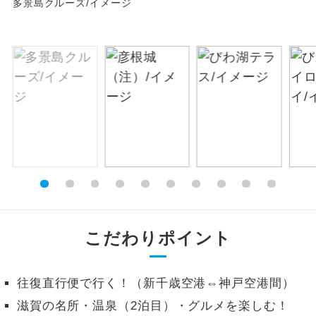
多景島クルーズ/イメージ
絶景
絶景スポットに立ち寄るコースです。
温泉
温泉地にも宿泊するコースです。
ご宿泊ホテルに露天風呂が付いていま
露天風呂
す。
大浴場
ご宿泊ホテルに大浴場が付いています。
全てのお食事が付いていますので、お食
全食事付き
事の心配はいりません。（機内食を除
く）
こだわりポイント
お部屋にてゆっくりとお召し上がりいた
お部屋食
だけます。
往復直行便で行く！（新千歳空港⇔神戸空港間）
トラベルイヤ
周りの音を気にせず、ガイドさんの説明
ホン
滋賀の名所・温泉（2泊目）・グルメを楽しむ！
をじっくり聞くことができます。