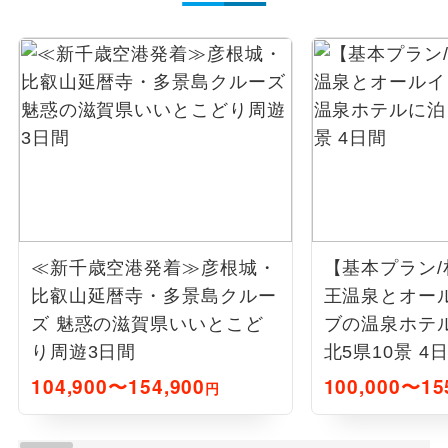
≪新千歳空港発着≫彦根城・
【基本プラン
比叡山延暦寺・多景島クルー
王温泉とオー
ズ 魅惑の滋賀県いいとこど
ブの温泉ホテ
り周遊3日間
北5県10景 4
104,900〜154,900
100,000〜15
円