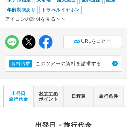
年齢制限あり
トラべルイヤホン
利用航空会社が指定なので、ご出発の計
航空会社指定
画にとても便利です。
アイコンの説明を見る＞＞
ご紹介するホテルを指定したコースで
ホテル指定
す。
URLをコピー
おひとり様バ
おひとり様でバス席を2席利⽤できま
ス2席利用
す。
このツアーの資料を請求する
資料請求
出発日
おすすめ
日程表
旅行条件
旅行代金
ポイント
出発日・旅行代金