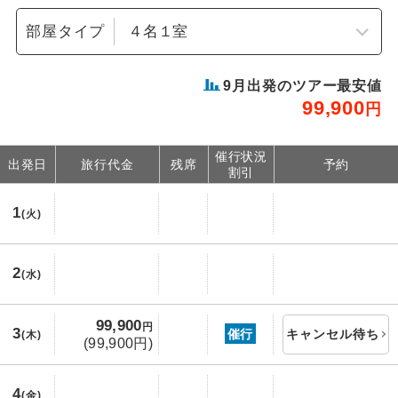
部屋タイプ
9
月出発のツアー最安値
99,900
円
催行状況
出発日
旅行代金
残席
予約
割引
1
(火)
2
(水)
99,900
円
3
催行
キャンセル待ち
(木)
(99,900円)
4
(金)