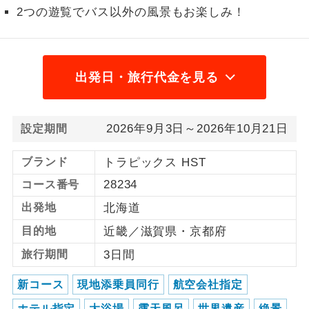
2つの遊覧でバス以外の風景もお楽しみ！
1名様から出発可能な個人型プランで
1名様催行
す。
2名様から出発可能な個人型プランで
2名様催行
出発日・旅行代金を見る
す。
おひとり様参
おひとり様限定でご参加いただけるコー
加限定
スです。
2026年9月3日～2026年10月21日
設定期間
1名様1室同代
ブランド
トラピックス HST
1名様1室利用でも追加料金がかからない
金
コースです。
28234
コース番号
出発地
北海道
ご夫婦限定でご参加いただけるコースで
ご夫婦限定
す。
目的地
近畿／滋賀県・京都府
女性限定でご参加いただけるコースで
旅行期間
3日間
女性限定
す。
新コース
現地添乗員同行
航空会社指定
ご参加にあたり年齢に制限があるコース
年齢制限あり
ホテル指定
大浴場
露天風呂
世界遺産
絶景
です。