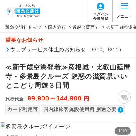
【国内旅客施設使用料について】
ログイン
メニュー
会員登録
>
>
>
阪急交通社トップ
国内旅行
近畿（関西）
≪新千歳空港
旅行代金に国内旅客施設使用料は含まれてお
アイコン
説明
重要なお知らせ
りません。別途お支払いが必要となります。
往路出発空港（駅）から復路到着空港
ウェブサービス休止のお知らせ（8/10、8/11）
添乗員同行
新千歳空港往復：大人740円、子供740円、幼
（駅）まで同行します。
児740円
≪新千歳空港発着≫彦根城・比叡山延暦
神戸空港往復：大人600円、子供600円、幼児
現地添乗員同
現地到着空港（駅）から最終日出発空港
行
（駅）まで添乗員が同行します。
寺・多景島クルーズ 魅惑の滋賀県いい
600円
とこどり周遊３日間
バスガイド乗
バスガイドが乗務し、車内での観光案内
務
があります。
99,900～144,900
円
旅行代金
カード利用可
国内線旅客施設使用料 別途必要
新コース
初登場のコースです。
ユネスコに登録されている文化遺産や自
世界遺産
1
/
10
然遺産を訪ねるコースです。