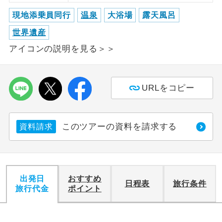
現地添乗員同行
温泉
大浴場
露天風呂
利用航空会社が指定なので、ご出発の計
航空会社指定
画にとても便利です。
世界遺産
アイコンの説明を見る＞＞
ご紹介するホテルを指定したコースで
ホテル指定
す。
おひとり様バ
おひとり様でバス席を2席利⽤できま
URLをコピー
ス2席利用
す。
このツアーの資料を請求する
資料請求
出発日
おすすめ
日程表
旅行条件
旅行代金
ポイント