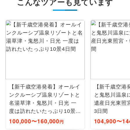
こんなツアーも見ています
【新千歳空港発着】オールイ
【新千歳空港
ンクルーシブ温泉リゾートと
と鬼怒川温泉
名湯草津・鬼怒川・日光 一
遺産日光東照宮
度は訪れたいたっぷり10景4
3日間
日間
100,000〜160,000
104,900〜14
円