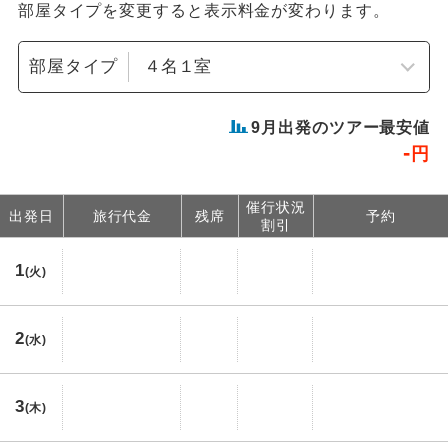
部屋タイプを変更すると表示料金が変わります。
部屋タイプ
9
月出発のツアー最安値
-
円
催行状況
出発日
旅行代金
残席
予約
割引
1
(火)
2
(水)
3
(木)