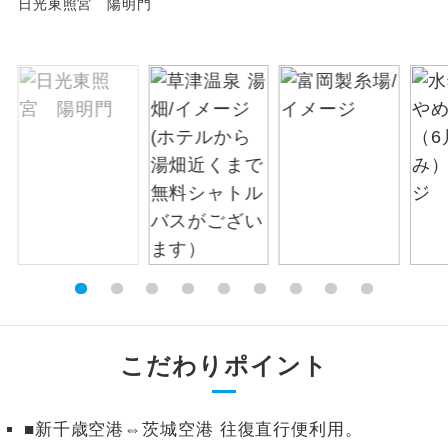
日光東照宮 陽明門
絶景
絶景スポットに立ち寄るコースです。
温泉
温泉地にも宿泊するコースです。
ご宿泊ホテルに露天風呂が付いていま
露天風呂
す。
大浴場
ご宿泊ホテルに大浴場が付いています。
全てのお食事が付いていますので、お食
全食事付き
事の心配はいりません。（機内食を除
く）
お部屋にてゆっくりとお召し上がりいた
お部屋食
こだわりポイント
だけます。
トラベルイヤ
周りの音を気にせず、ガイドさんの説明
ホン
■新千歳空港⇔茨城空港 往復直行便利用。
をじっくり聞くことができます。