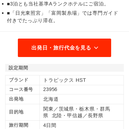
■3泊とも当社基準Aランクホテルにご宿泊。
1名様から出発可能な個人型プランで
1名様催行
■「日光東照宮」「富岡製糸場」では専門ガイド
す。
付きでたっぷり滞在。
2名様から出発可能な個人型プランで
2名様催行
す。
おひとり様参
おひとり様限定でご参加いただけるコー
出発日・旅行代金を見る
加限定
スです。
1名様1室同代
1名様1室利用でも追加料金がかからない
設定期間
金
コースです。
ブランド
トラピックス HST
ご夫婦限定でご参加いただけるコースで
ご夫婦限定
23956
コース番号
す。
出発地
北海道
女性限定でご参加いただけるコースで
女性限定
関東／茨城県・栃木県・群馬
す。
目的地
県 北陸・甲信越／長野県
ご参加にあたり年齢に制限があるコース
年齢制限あり
旅行期間
4日間
です。