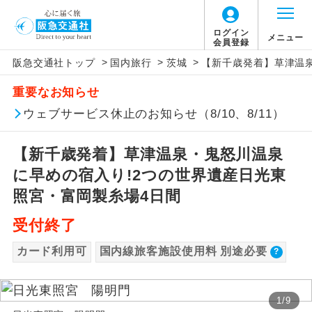
【国内旅客施設使用料について】
ログイン
メニュー
会員登録
>
>
>
阪急交通社トップ
国内旅行
茨城
【新千歳発着】草津温泉
旅行代金に国内旅客施設使用料は含まれてお
アイコン
説明
重要なお知らせ
りません。別途お支払いが必要となります。
往路出発空港（駅）から復路到着空港
ウェブサービス休止のお知らせ（8/10、8/11）
添乗員同行
茨城空港往復：大人200円、子供200円、幼児
（駅）まで同行します。
200円
【新千歳発着】草津温泉・鬼怒川温泉
新千歳空港往復：大人740円、子供740円、幼
現地添乗員同
現地到着空港（駅）から最終日出発空港
行
（駅）まで添乗員が同行します。
に早めの宿入り!2つの世界遺産日光東
児740円
照宮・富岡製糸場4日間
バスガイド乗
バスガイドが乗務し、車内での観光案内
務
があります。
受付終了
カード利用可
国内線旅客施設使用料 別途必要
新コース
初登場のコースです。
ユネスコに登録されている文化遺産や自
世界遺産
1
/
9
然遺産を訪ねるコースです。