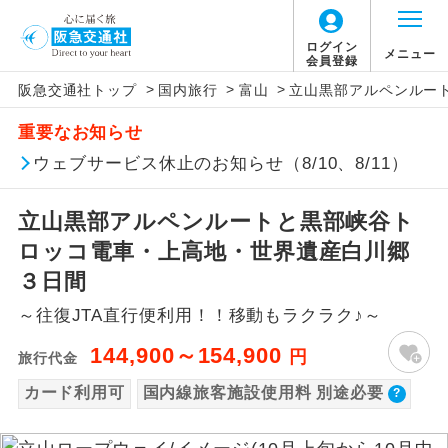
【国内旅客施設使用料について】
ログイン
メニュー
会員登録
>
>
>
阪急交通社トップ
国内旅行
富山
立山黒部アルペンルー
旅行代金に国内旅客施設使用料は含まれてお
アイコン
説明
重要なお知らせ
りません。別途お支払いが必要となります。
往路出発空港（駅）から復路到着空港
ウェブサービス休止のお知らせ（8/10、8/11）
添乗員同行
中部国際空港片道：大人440円、子供440円、
（駅）まで同行します。
幼児440円
立山黒部アルペンルートと黒部峡谷ト
那覇空港往復：大人480円、子供480円、幼児
現地添乗員同
現地到着空港（駅）から最終日出発空港
行
（駅）まで添乗員が同行します。
ロッコ電車・上高地・世界遺産白川郷
480円
３日間
バスガイド乗
バスガイドが乗務し、車内での観光案内
務
～往復JTA直行便利用！！移動もラクラク♪～
があります。
144,900～154,900
円
旅行代金
新コース
初登場のコースです。
カード利用可
国内線旅客施設使用料 別途必要
ユネスコに登録されている文化遺産や自
世界遺産
然遺産を訪ねるコースです。