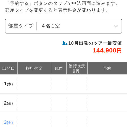
「予約する」ボタンのタップで申込画面に進みます。
部屋タイプを変更すると表示料金が変わります。
部屋タイプ
10
月出発のツアー最安値
144,900
円
催行状況
出発日
旅行代金
残席
予約
割引
1
(木)
2
(金)
3
(土)