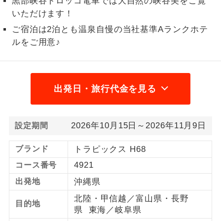
黒部峡谷トロッコ電車では大自然の峡谷美をご覧
いただけます！
1名様から出発可能な個人型プランで
1名様催行
す。
ご宿泊は2泊とも温泉自慢の当社基準Aランクホテ
ルをご用意♪
2名様から出発可能な個人型プランで
2名様催行
す。
おひとり様参
おひとり様限定でご参加いただけるコー
加限定
出発日・旅行代金を見る
スです。
1名様1室同代
1名様1室利用でも追加料金がかからない
金
2026年10月15日～2026年11月9日
設定期間
コースです。
ご夫婦限定でご参加いただけるコースで
ブランド
トラピックス H68
ご夫婦限定
す。
4921
コース番号
女性限定でご参加いただけるコースで
出発地
沖縄県
女性限定
す。
北陸・甲信越／富山県・長野
目的地
県 東海／岐阜県
ご参加にあたり年齢に制限があるコース
年齢制限あり
です。