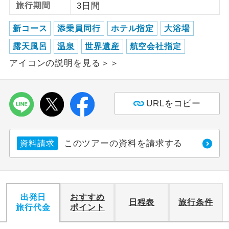
旅行期間
3日間
利用航空会社が指定なので、ご出発の計
航空会社指定
新コース
添乗員同行
ホテル指定
大浴場
画にとても便利です。
露天風呂
温泉
世界遺産
航空会社指定
ご紹介するホテルを指定したコースで
ホテル指定
アイコンの説明を見る＞＞
す。
おひとり様バ
おひとり様でバス席を2席利⽤できま
ス2席利用
す。
URLをコピー
このツアーの資料を請求する
資料請求
出発日
おすすめ
日程表
旅行条件
旅行代金
ポイント