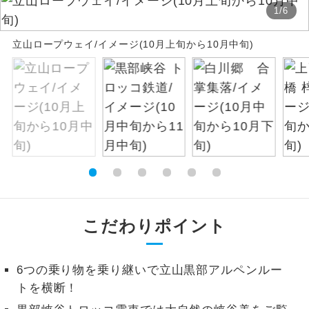
1
/
6
絶景
絶景スポットに立ち寄るコースです。
立山ロープウェイ/イメージ(10月上旬から10月中旬)
温泉
温泉地にも宿泊するコースです。
ご宿泊ホテルに露天風呂が付いていま
露天風呂
す。
大浴場
ご宿泊ホテルに大浴場が付いています。
全てのお食事が付いていますので、お食
全食事付き
事の心配はいりません。（機内食を除
く）
こだわりポイント
お部屋にてゆっくりとお召し上がりいた
お部屋食
だけます。
6つの乗り物を乗り継いで立山黒部アルペンルー
トラベルイヤ
周りの音を気にせず、ガイドさんの説明
トを横断！
ホン
をじっくり聞くことができます。