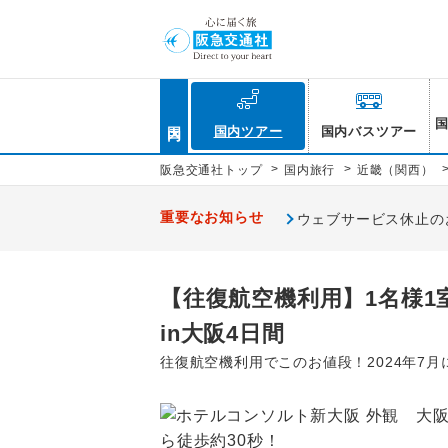
国内
国内ツアー
国内バスツアー
>
>
阪急交通社トップ
国内旅行
近畿（関西）
重要なお知らせ
ウェブサービス休止のお知
【往復航空機利用】1名様1
in大阪4日間
往復航空機利用でこのお値段！2024年7