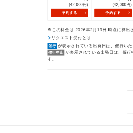
トラベル
(42,000円)
(42,000円)
予約する
予約する
1名様
※この料金は 2026年2月13日 時点に算
2名様
リクエスト受付とは
が表示されている出発日は、催行いた
催行
おひとり様
が表示されている出発日は、催行
催行中止
す。
1名様1
ご夫婦
女性
年齢制
航空会