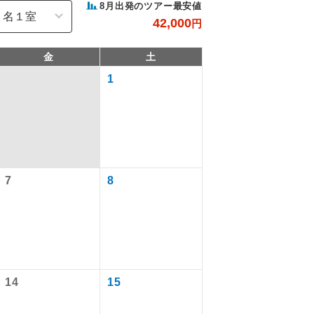
8
月出発のツアー最安値
42,000
円
金
土
1
7
8
で同行しま
まで添乗員が
14
15
ます。