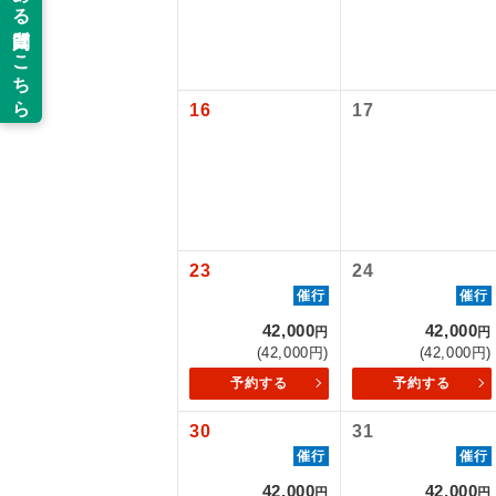
旅行代金に国
福岡往復：大人
新コ
関空(2ﾀｰﾐﾅ
関空(2ﾀｰﾐﾅ
世界
16
17
絶
温
露天
23
24
催行
催行
大浴
42,000
42,000
円
円
(42,000円)
(42,000円)
全食事
予約する
予約する
30
31
お部
催行
催行
42,000
42,000
円
円