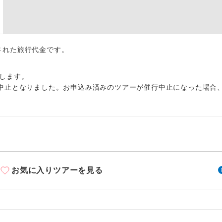
周りの音を気にせず、ガイドさんの説明をじっ
イヤホン
ができます。
1名様から出発可能な個人型プランです。
催行
出された旅行代金です。
2名様から出発可能な個人型プランです。
催行
します。
おひとり様限定でご参加いただけるコースです
参加限定
中止となりました。お申込み済みのツアーが催行中止になった場合
1名様1室利用でも追加料金がかからないコース
室同代金
ご夫婦限定でご参加いただけるコースです。
限定
女性限定でご参加いただけるコースです。
限定
お気に入りツアーを見る
ご参加にあたり年齢に制限があるコースです。
限あり
利用航空会社が指定なので、ご出発の計画にと
社指定
す。