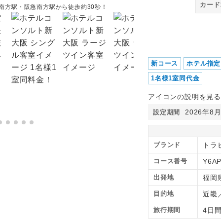
カード
南方駅・阪急南方駅から徒歩約30秒！
新コース
ホテル指定
1名様1室同代金
アイコンの説明を見る
2026年8
設定期間
ブランド
トラ
コース番号
Y6AP
出発地
福岡
目的地
近畿
旅行期間
4日