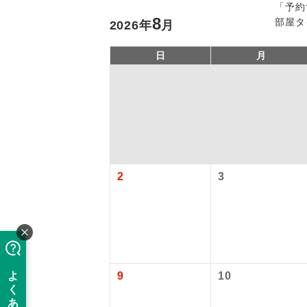
「予約
8
部屋タ
2026
年
月
日
月
アイ
2
3
添乗員
現地添乗
【国内旅客
9
10
バスガイ