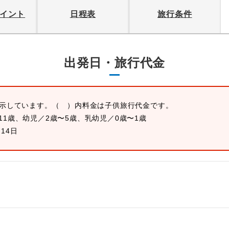
イント
日程表
旅行条件
出発日・旅行代金
表示しています。
（ ）内料金は子供旅行代金です。
11歳、幼児／2歳〜5歳、乳幼児／0歳〜1歳
月14日