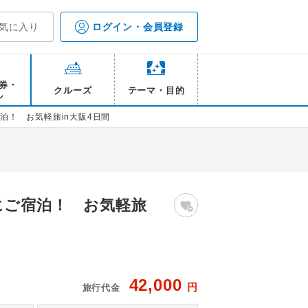
気に入り
ログイン・会員登録
券・
クルーズ
テーマ・目的
ル
泊！ お気軽旅in大阪4日間
にご宿泊！ お気軽旅
42,000
円
旅行代金
※行程に含みません
往