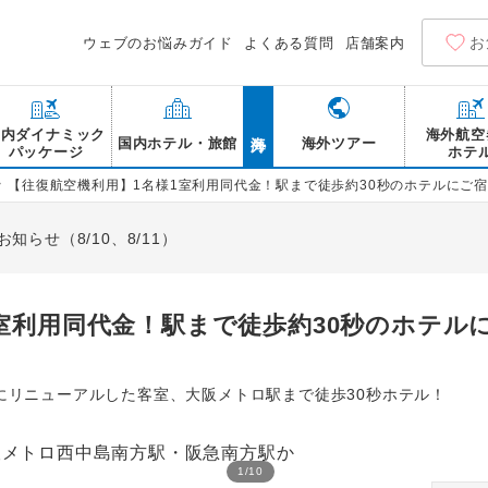
お
ウェブのお悩みガイド
よくある質問
店舗案内
海外
国内ダイナミック
海外航空
国内ホテル・旅館
海外ツアー
パッケージ
ホテ
>
【往復航空機利用】1名様1室利用同代金！駅まで徒歩約30秒のホテルにご宿
らせ（8/10、8/11）
室利用同代金！駅まで徒歩約30秒のホテル
月にリニューアルした客室、大阪メトロ駅まで徒歩30秒ホテル！
1
/
10
大阪 通天閣(観光地一例)