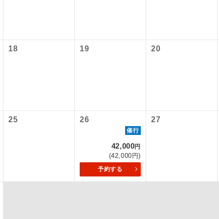
内旅客施設使用料は含まれておりません。別途お支払いが必要と
220円、子供100円
初登場のコースです。
ース
ﾙ国内線出発)片道：大人510円、子供510円
ユネスコに登録されている文化遺産や自然遺産
ﾙ国内線到着)片道：大人510円、子供510円
遺産
18
19
20
スです。
絶景スポットに立ち寄るコースです。
景
温泉地にも宿泊するコースです。
泉
ご宿泊ホテルに露天風呂が付いています。
風呂
25
26
27
催行
ご宿泊ホテルに大浴場が付いています。
場
42,000
円
(42,000円)
全てのお食事が付いていますので、お食事の心
付き
予約する
ん。（機内食を除く）
お部屋にてゆっくりとお召し上がりいただけま
屋食