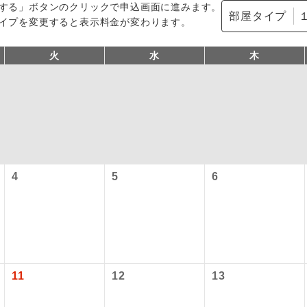
する」ボタンのクリックで申込画面に進みます。
部屋タイプ
イプを変更すると表示料金が変わります。
火
水
木
コン
説明
4
5
6
往路出発空港（駅）から復路到着空港（駅）ま
同行
す。
現地到着空港（駅）から最終日出発空港（駅）
員同行
同行します。
施設使用料について】
11
12
13
バスガイドが乗務し、車内での観光案内があり
ド乗務