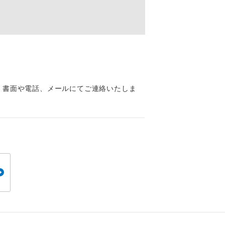
くり聞くこと
。
、書面や電話、メールにてご連絡いたしま
です。
ても便利で