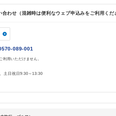
ご紹介するホテルを指定したコースです。
指定
お問い合わせ（混雑時は便利なウェブ申込みをご利用くだ
おひとり様でバス席を2席利⽤できます。
ス2席利用
0570-089-001
はご利用いただけません。
0、土日祝日9:30～13:30