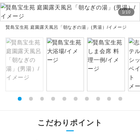
絶景
1
/
10
絶景スポットに立ち寄るコースです。
賢島宝生苑 庭園露天風呂「朝なぎの湯」(男湯）/イメージ
温泉
温泉地にも宿泊するコースです。
ご宿泊ホテルに露天風呂が付いていま
露天風呂
す。
大浴場
ご宿泊ホテルに大浴場が付いています。
全てのお食事が付いていますので、お食
全食事付き
事の心配はいりません。（機内食を除
く）
お部屋にてゆっくりとお召し上がりいた
お部屋食
だけます。
こだわりポイント
トラベルイヤ
周りの音を気にせず、ガイドさんの説明
ホン
をじっくり聞くことができます。