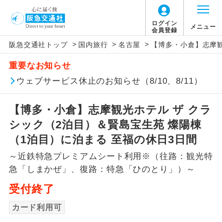
ログイン
メニュー
会員登録
>
>
>
阪急交通社トップ
国内旅行
名古屋
【博多・小倉】志摩観
アイコン
説明
重要なお知らせ
往路出発空港（駅）から復路到着空港
ウェブサービス休止のお知らせ（8/10、8/11）
添乗員同行
（駅）まで同行します。
【博多・小倉】志摩観光ホテル ザ クラ
現地添乗員同
現地到着空港（駅）から最終日出発空港
行
（駅）まで添乗員が同行します。
シック（2泊目）＆賢島宝生苑 燦陽棟
（1泊目）に泊まる 至福の休日3日間
バスガイド乗
バスガイドが乗務し、車内での観光案内
務
～近鉄特急プレミアムシート利用※（往路：観光特
があります。
急「しまかぜ」、復路：特急「ひのとり」）～
新コース
初登場のコースです。
受付終了
ユネスコに登録されている文化遺産や自
カード利用可
世界遺産
然遺産を訪ねるコースです。