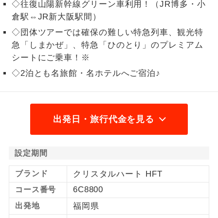
◇往復山陽新幹線グリーン車利用！（JR博多・小
1名様から出発可能な個人型プランで
倉駅⇔JR新大阪駅間）
1名様催行
す。
◇団体ツアーでは確保の難しい特急列車、観光特
急「しまかぜ」、特急「ひのとり」のプレミアム
2名様から出発可能な個人型プランで
2名様催行
す。
シートにご乗車！※
◇2泊とも名旅館・名ホテルへご宿泊♪
おひとり様参
おひとり様限定でご参加いただけるコー
加限定
スです。
1名様1室同代
1名様1室利用でも追加料金がかからない
出発日・旅行代金を見る
金
コースです。
ご夫婦限定でご参加いただけるコースで
ご夫婦限定
設定期間
す。
ブランド
クリスタルハート HFT
女性限定でご参加いただけるコースで
女性限定
す。
6C8800
コース番号
出発地
福岡県
ご参加にあたり年齢に制限があるコース
年齢制限あり
です。