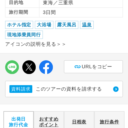
目的地
東海／三重県
旅行期間
3日間
利用航空会社が指定なので、ご出発の計
航空会社指定
画にとても便利です。
ホテル指定
大浴場
露天風呂
温泉
ご紹介するホテルを指定したコースで
ホテル指定
現地添乗員同行
す。
アイコンの説明を見る＞＞
おひとり様バ
おひとり様でバス席を2席利⽤できま
ス2席利用
す。
URLをコピー
このツアーの資料を請求する
資料請求
出発日
おすすめ
日程表
旅行条件
旅行代金
ポイント